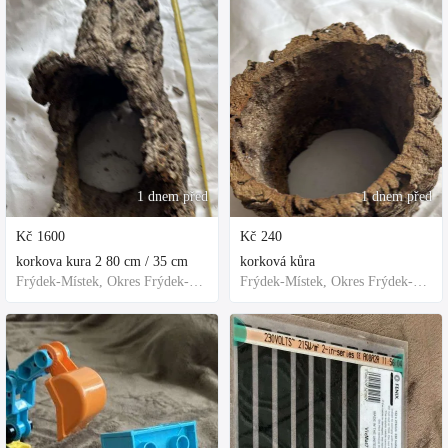
1 dnem před
1 dnem před
Kč
1600
Kč
240
korkova kura 2 80 cm / 35 cm
korková kůra
Frýdek-Místek, Okres Frýdek-Místek, Česko
Frýdek-Místek, Okres Frýdek-Místek, Česko