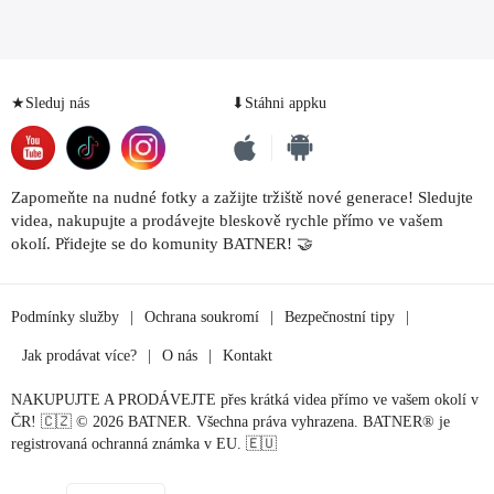
★Sleduj nás
⬇Stáhni appku
Zapomeňte na nudné fotky a zažijte tržiště nové generace! Sledujte
videa, nakupujte a prodávejte bleskově rychle přímo ve vašem
okolí. Přidejte se do komunity BATNER! 🤝
Podmínky služby
|
Ochrana soukromí
|
Bezpečnostní tipy
|
Jak prodávat více?
|
O nás
|
Kontakt
NAKUPUJTE A PRODÁVEJTE přes krátká videa přímo ve vašem okolí v
ČR! 🇨🇿 © 2026 BATNER. Všechna práva vyhrazena. BATNER® je
registrovaná ochranná známka v EU. 🇪🇺