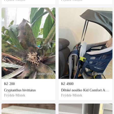
1 dnem před
1 dnem před
Kč
200
Kč
4900
Cryptanthus bivittatus
Dětské nosítko Kid Comfort Active
Frýdek-Místek
Frýdek-Místek