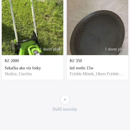
1 dnem před
1 dnem před
Kč
2000
Kč
350
Sekačka aku viz fotky
led svetlo 15w
Skalice, Czechia
Frýdek-Místek, Okres Frýdek-Místek, Česko
Další inzeráty