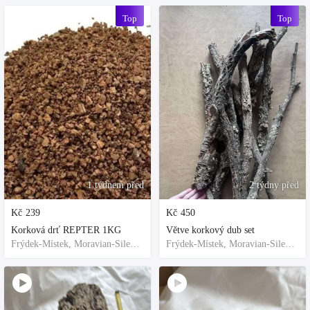
Top
Top
1 týdnem před
2 týdny před
Kč
239
Kč
450
Korková drť REPTER 1KG
Větve korkový dub set
Frýdek-Místek, Moravian-Silesian Region,Others
Frýdek-Místek, Moravian-Silesian Region,Others