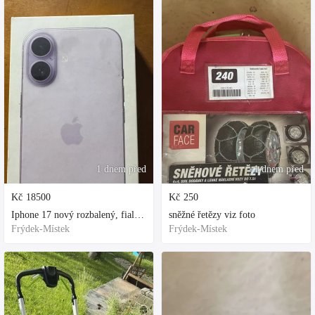
1 dnem před
1 dnem před
Kč
18500
Kč
250
Iphone 17 nový rozbalený, fialová, ochranne sklo a obal kupovane za 800
sněžné řetězy viz foto
Frýdek-Místek
Frýdek-Místek