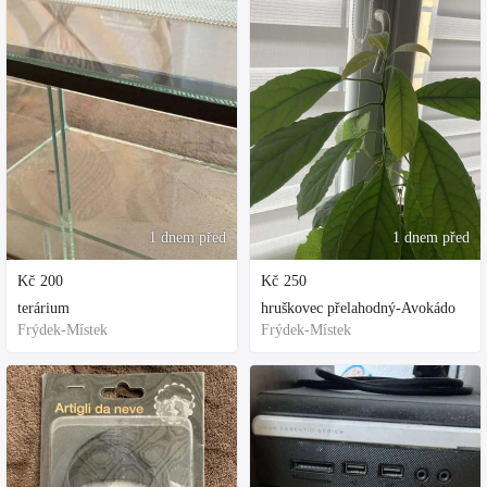
1 dnem před
1 dnem před
Kč
200
Kč
250
terárium
hruškovec přelahodný-Avokádo
Frýdek-Místek
Frýdek-Místek