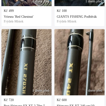
1 dnem před
1 dnem před
Kč
499
Kč
100
Vriesea 'Red Chestnut'
GIANTS FISHING Podběrák
Frýdek-Místek
Frýdek-Místek
1 dnem před
1 dnem před
Kč
720
Kč
600
Prut Shimano FX XT 2,70m 50-100gr
Shimano FX XT 240 cm/10 - 30 g