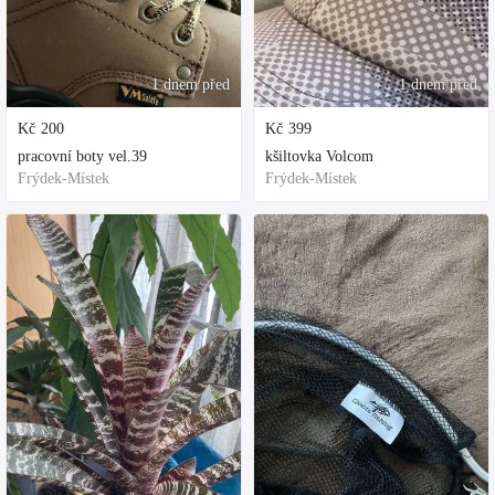
1 dnem před
1 dnem před
Kč
200
Kč
399
pracovní boty vel.39
kšiltovka Volcom
Frýdek-Místek
Frýdek-Místek