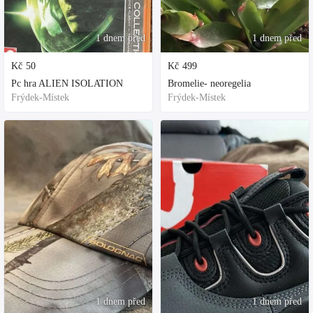
1 dnem před
1 dnem před
Kč
50
Kč
499
Pc hra ALIEN ISOLATION
Bromelie- neoregelia
Frýdek-Místek
Frýdek-Místek
1 dnem před
1 dnem před