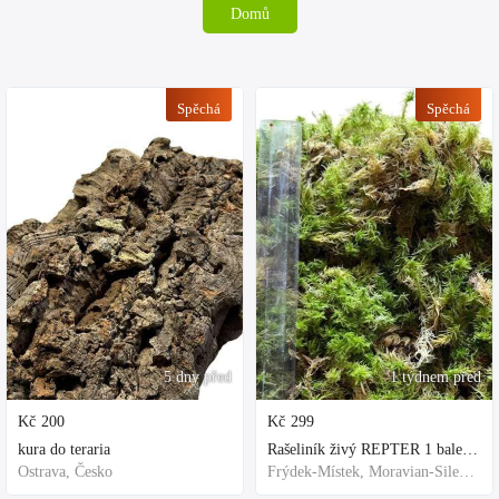
Domů
Spěchá
Spěchá
5 dny před
1 týdnem před
Kč
200
Kč
299
kura do teraria
Rašeliník živý REPTER 1 balení - násada, TOP kvalita 30cm-30cm-8cm
Ostrava, Česko
Frýdek-Místek, Moravian-Silesian Region,Others