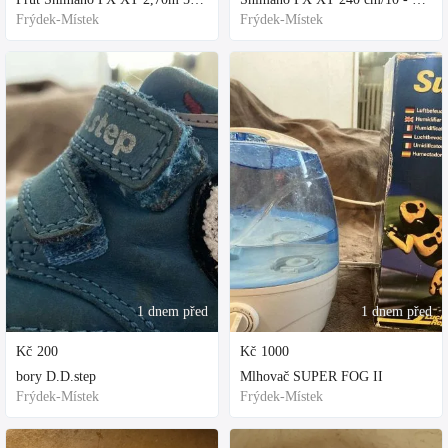
Frýdek-Místek
Frýdek-Místek
1 dnem před
1 dnem před
Kč
200
Kč
1000
bory D.D.step
Mlhovač SUPER FOG II
Frýdek-Místek
Frýdek-Místek