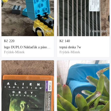
1 dnem před
1 dnem před
Kč
220
Kč
140
lego DUPLO Náklaďák a pásový bagr
topná deska 7w
Frýdek-Místek
Frýdek-Místek