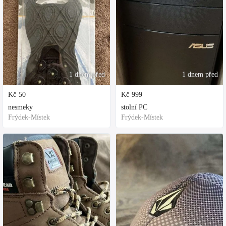
1 dnem před
1 dnem před
Kč
50
Kč
999
nesmeky
stolní PC
Frýdek-Místek
Frýdek-Místek