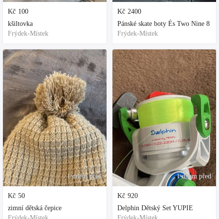
Kč
100
Kč
2400
kšiltovka
Pánské skate boty És Two Nine 8
Frýdek-Místek
Frýdek-Místek
1 dnem před
1 dnem před
Kč
50
Kč
920
zimní dětská čepice
Delphin Dětský Set YUPIE
Frýdek-Místek
Frýdek-Místek