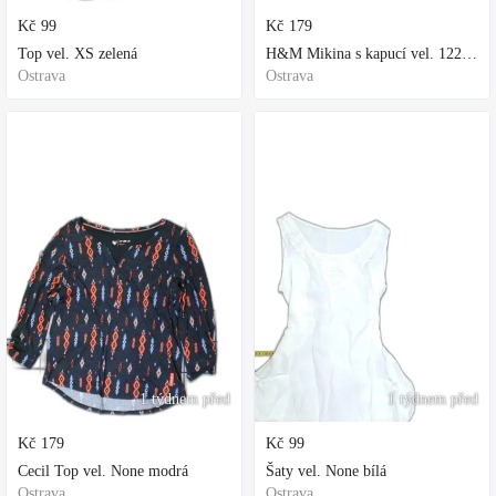
Kč
99
Kč
179
Top vel. XS zelená
H&M Mikina s kapucí vel. 122 fialová
Ostrava
Ostrava
1 týdnem před
1 týdnem před
Kč
179
Kč
99
Cecil Top vel. None modrá
Šaty vel. None bílá
Ostrava
Ostrava