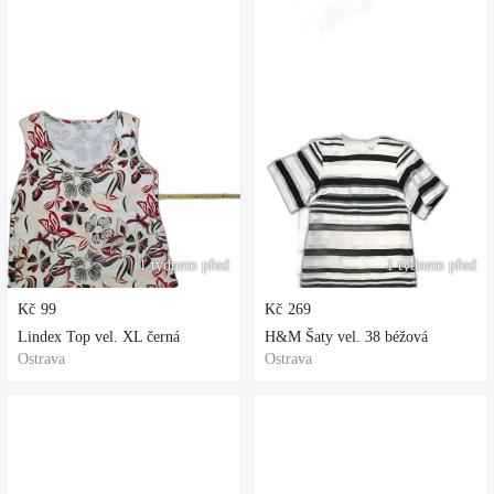
1 týdnem před
1 týdnem před
Kč
99
Kč
269
Lindex Top vel. XL černá
H&M Šaty vel. 38 béžová
Ostrava
Ostrava