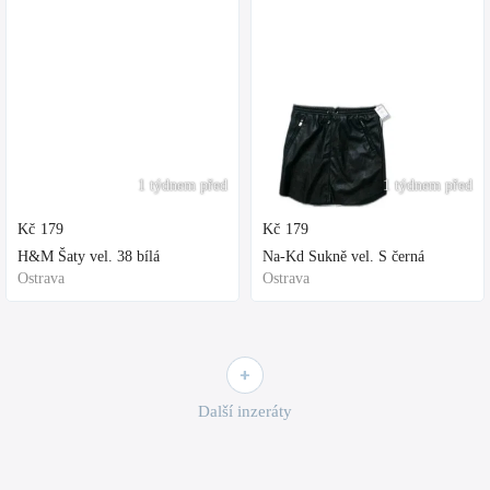
1 týdnem před
1 týdnem před
Kč
179
Kč
179
H&M Šaty vel. 38 bílá
Na-Kd Sukně vel. S černá
Ostrava
Ostrava
Další inzeráty