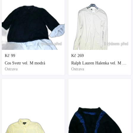
1 týdnem před
1 týdnem před
Kč
99
Kč
269
Cos Svetr vel. M modrá
Ralph Lauren Halenka vel. M bílá
Ostrava
Ostrava