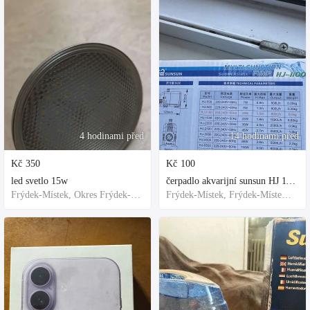
4 hodinami před
14 hodinami před
Kč
350
Kč
100
led svetlo 15w
čerpadlo akvarijní sunsun HJ 1100
Frýdek-Místek, Okres Frýdek-Místek, Česko
Frýdek-Místek, Frýdek-Místek District, Czechia