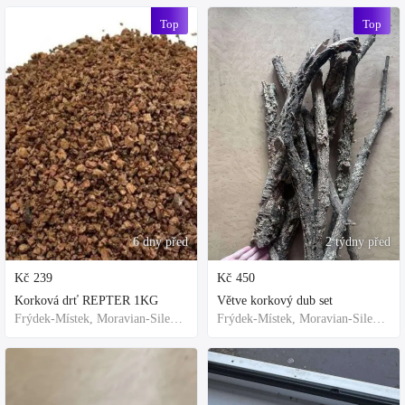
Top
Top
6 dny před
2 týdny před
Kč
239
Kč
450
Korková drť REPTER 1KG
Větve korkový dub set
Frýdek-Místek, Moravian-Silesian Region,Others
Frýdek-Místek, Moravian-Silesian Region,Others