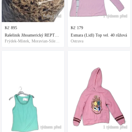
6 dny před
1 týdnem před
Kč
895
Kč
179
Rašelinik Jihoamerický REPTER - 5 balení - 500g -
Esmara (Lidl) Top vel. 40 růžová
Frýdek-Místek, Moravian-Silesian Region,Others
Ostrava
1 týdnem před
1 týdnem před