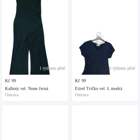
1 týdnem před
1 týdnem před
Kč
99
Kč
99
Kalhoty vel. None černá
Etirel Tričko vel. L modrá
Ostrava
Ostrava