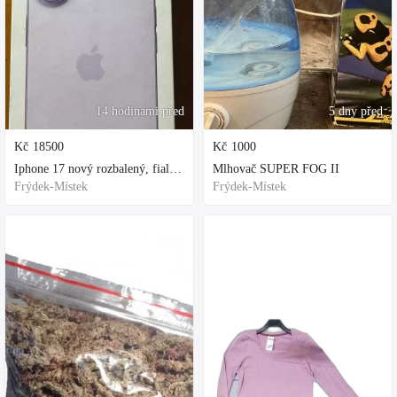
14 hodinami před
5 dny před
Kč
18500
Kč
1000
Iphone 17 nový rozbalený, fialová, ochranne sklo a obal kupovane za 80
Mlhovač SUPER FOG II
Frýdek-Místek
Frýdek-Místek