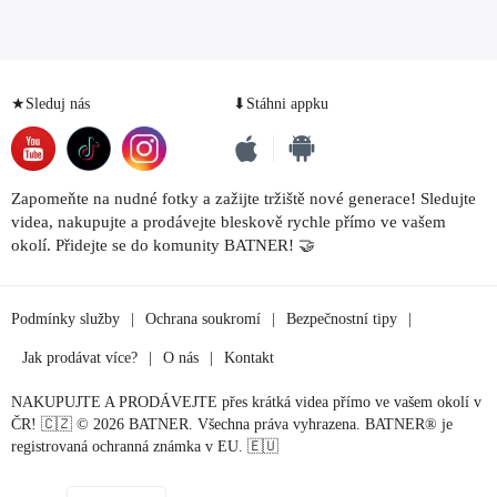
★Sleduj nás
⬇Stáhni appku
Zapomeňte na nudné fotky a zažijte tržiště nové generace! Sledujte
videa, nakupujte a prodávejte bleskově rychle přímo ve vašem
okolí. Přidejte se do komunity BATNER! 🤝
Podmínky služby
|
Ochrana soukromí
|
Bezpečnostní tipy
|
Jak prodávat více?
|
O nás
|
Kontakt
NAKUPUJTE A PRODÁVEJTE přes krátká videa přímo ve vašem okolí v
ČR! 🇨🇿 © 2026 BATNER. Všechna práva vyhrazena. BATNER® je
registrovaná ochranná známka v EU. 🇪🇺