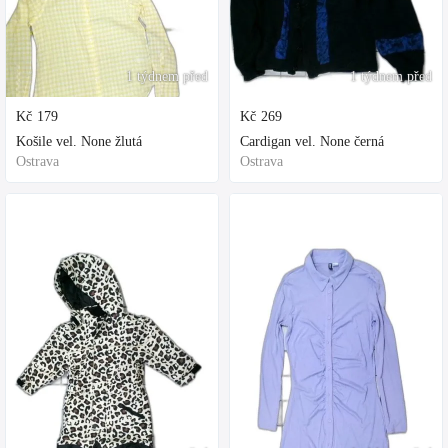
1 týdnem před
1 týdnem před
Kč
179
Kč
269
Košile vel. None žlutá
Cardigan vel. None černá
Ostrava
Ostrava