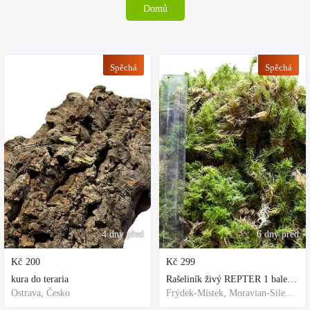
Domů
Spěchá
Spěchá
4 dny před
6 dny před
Kč
200
Kč
299
kura do teraria
Rašeliník živý REPTER 1 balení - násada, TOP kvalita 30cm-30cm-8cm
Ostrava, Česko
Frýdek-Místek, Moravian-Silesian Region,Others