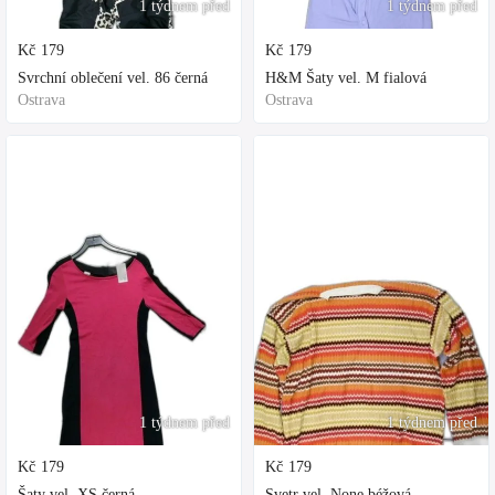
1 týdnem před
1 týdnem před
Kč
179
Kč
179
Svrchní oblečení vel. 86 černá
H&M Šaty vel. M fialová
Ostrava
Ostrava
1 týdnem před
1 týdnem před
Kč
179
Kč
179
Šaty vel. XS černá
Svetr vel. None béžová