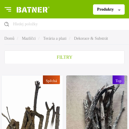
Produkty
Hledej položky
Domů
Mazlíčci
Terária a plazi
Dekorace & Substrát
FILTRY
Spěchá
Top