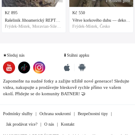
5 dny před
1 týdnem před
Kč
895
Kč
550
Rašelinik Jihoamerický REPTER - 5 balení - 500g -
Větve korkového dubu — dekorace do terária
Frýdek-Místek, Moravian-Silesian Region,Others
Frýdek-Místek, Česko
★Sleduj nás
⬇Stáhni appku
Zapomeňte na nudné fotky a zažijte tržiště nové generace! Sledujte
videa, nakupujte a prodávejte bleskově rychle přímo ve vašem
okolí. Přidejte se do komunity BATNER! 🤝
Podmínky služby
|
Ochrana soukromí
|
Bezpečnostní tipy
|
Jak prodávat více?
|
O nás
|
Kontakt