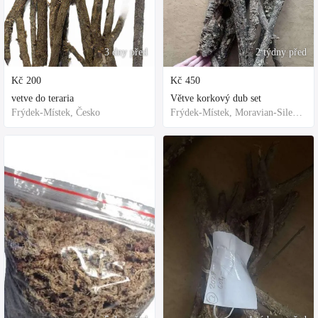
3 dny před
2 týdny před
Kč
200
Kč
450
vetve do teraria
Větve korkový dub set
Frýdek-Místek, Česko
Frýdek-Místek, Moravian-Silesian Region,Others