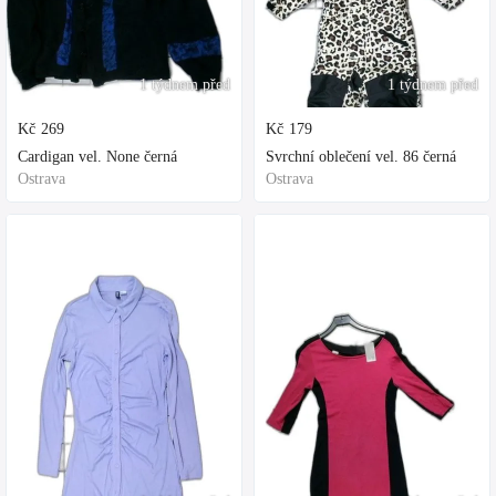
1 týdnem před
1 týdnem před
Kč
269
Kč
179
Cardigan vel. None černá
Svrchní oblečení vel. 86 černá
Ostrava
Ostrava