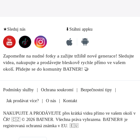
★Sleduj nás
⬇Stáhni appku
Zapomeňte na nudné fotky a zažijte tržiště nové generace! Sledujte
videa, nakupujte a prodávejte bleskově rychle přímo ve vašem
okolí. Přidejte se do komunity BATNER! 🤝
Podmínky služby
|
Ochrana soukromí
|
Bezpečnostní tipy
|
Jak prodávat více?
|
O nás
|
Kontakt
NAKUPUJTE A PRODÁVEJTE přes krátká videa přímo ve vašem okolí v
ČR! 🇨🇿 © 2026 BATNER. Všechna práva vyhrazena. BATNER® je
registrovaná ochranná známka v EU. 🇪🇺