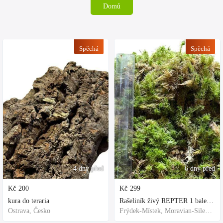
Domů
Spěchá
Spěchá
4 dny před
6 dny před
Kč
200
Kč
299
kura do teraria
Rašeliník živý REPTER 1 balení - násada, TOP kvalita 30cm-30cm-8cm
Ostrava, Česko
Frýdek-Místek, Moravian-Silesian Region,Others