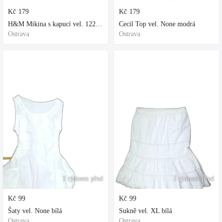
Kč
179
Kč
179
H&M Mikina s kapucí vel. 122 fialová
Cecil Top vel. None modrá
Ostrava
Ostrava
1 týdnem před
1 týdnem před
Kč
99
Kč
99
Šaty vel. None bílá
Sukně vel. XL bílá
Ostrava
Ostrava