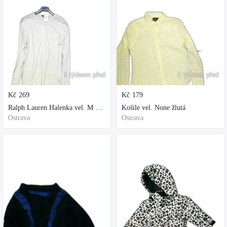
1 týdnem před
1 týdnem před
Kč
269
Kč
179
Ralph Lauren Halenka vel. M bílá
Košile vel. None žlutá
Ostrava
Ostrava