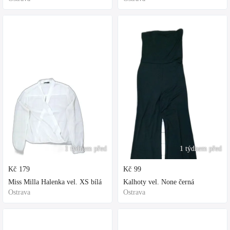
1 týdnem před
1 týdnem před
Kč
179
Kč
99
Miss Milla Halenka vel. XS bílá
Kalhoty vel. None černá
Ostrava
Ostrava