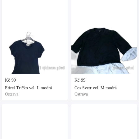
1 týdnem před
1 týdnem před
Kč
99
Kč
99
Etirel Tričko vel. L modrá
Cos Svetr vel. M modrá
Ostrava
Ostrava