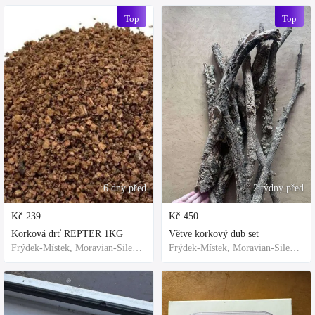
Top
Top
6 dny před
2 týdny před
Kč
239
Kč
450
Korková drť REPTER 1KG
Větve korkový dub set
Frýdek-Místek, Moravian-Silesian Region,Others
Frýdek-Místek, Moravian-Silesian Region,Others