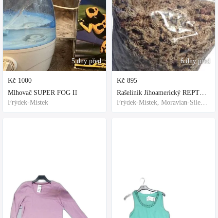
5 dny před
6 dny před
Kč
1000
Kč
895
Mlhovač SUPER FOG II
Rašelinik Jihoamerický REPTER - 5 balení - 500g -
Frýdek-Místek
Frýdek-Místek, Moravian-Silesian Region,Others