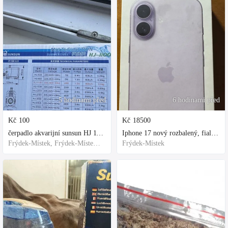
5 hodinami před
6 hodinami před
Kč
100
Kč
18500
čerpadlo akvarijní sunsun HJ 1100
Iphone 17 nový rozbalený, fialová, ochranne sklo a obal kupovane za 80
Frýdek-Místek, Frýdek-Místek District, Czechia
Frýdek-Místek