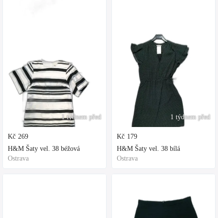
1 týdnem před
1 týdnem před
Kč
269
Kč
179
H&M Šaty vel. 38 béžová
H&M Šaty vel. 38 bílá
Ostrava
Ostrava