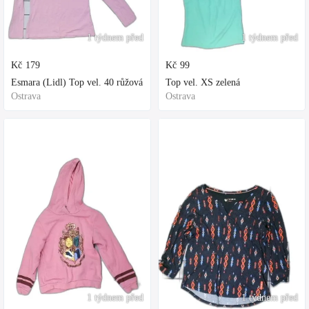
1 týdnem před
1 týdnem před
Kč
179
Kč
99
Esmara (Lidl) Top vel. 40 růžová
Top vel. XS zelená
Ostrava
Ostrava
1 týdnem před
1 týdnem před