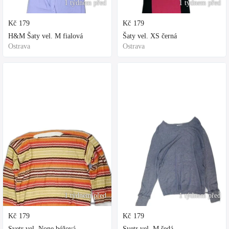
1 týdnem před
1 týdnem před
Kč
179
Kč
179
H&M Šaty vel. M fialová
Šaty vel. XS černá
Ostrava
Ostrava
1 týdnem před
1 týdnem před
Kč
179
Kč
179
Svetr vel. None béžová
Svetr vel. M šedá