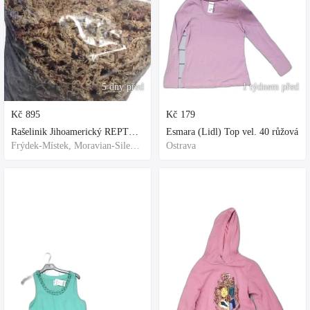
5 dny před
1 týdnem před
Kč
895
Kč
179
Rašelinik Jihoamerický REPTER - 5 balení - 500g -
Esmara (Lidl) Top vel. 40 růžová
Frýdek-Místek, Moravian-Silesian Region,Others
Ostrava