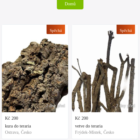
Domů
Spěchá
Spěchá
2 dny před
2 dny před
Kč
200
Kč
200
kura do teraria
vetve do teraria
Ostrava, Česko
Frýdek-Místek, Česko