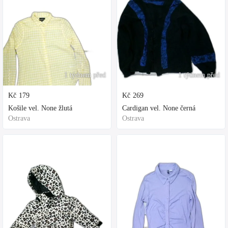
1 týdnem před
1 týdnem před
Kč
179
Kč
269
Košile vel. None žlutá
Cardigan vel. None černá
Ostrava
Ostrava