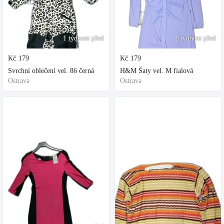
1 týdnem před
1 týdnem před
Kč
179
Kč
179
Svrchní oblečení vel. 86 černá
H&M Šaty vel. M fialová
Ostrava
Ostrava