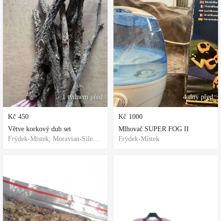
1 týdnem před
4 dny před
Kč
450
Kč
1000
Větve korkový dub set
Mlhovač SUPER FOG II
Frýdek-Místek, Moravian-Silesian Region,Others
Frýdek-Místek