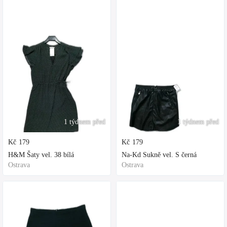
1 týdnem před
1 týdnem před
Kč
179
Kč
179
H&M Šaty vel. 38 bílá
Na-Kd Sukně vel. S černá
Ostrava
Ostrava