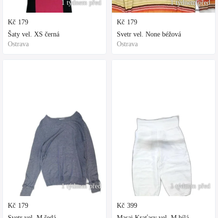
1 týdnem před
1 týdnem před
Kč
179
Kč
179
Šaty vel. XS černá
Svetr vel. None béžová
Ostrava
Ostrava
1 týdnem před
1 týdnem před
Kč
179
Kč
399
Svetr vel. M šedá
Masai Kraťasy vel. M bílá