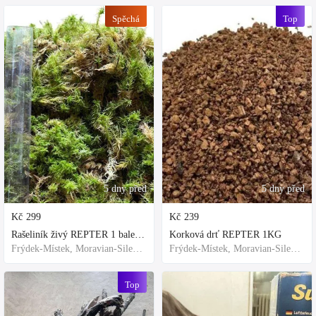
Spěchá
Top
5 dny před
5 dny před
Kč
299
Kč
239
Rašeliník živý REPTER 1 balení - násada, TOP kvalita 30cm-30cm-8cm
Korková drť REPTER 1KG
Frýdek-Místek, Moravian-Silesian Region,Others
Frýdek-Místek, Moravian-Silesian Region,Others
Top