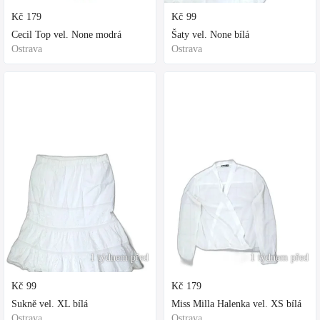
Kč
179
Kč
99
Cecil Top vel. None modrá
Šaty vel. None bílá
Ostrava
Ostrava
1 týdnem před
1 týdnem před
Kč
99
Kč
179
Sukně vel. XL bílá
Miss Milla Halenka vel. XS bílá
Ostrava
Ostrava