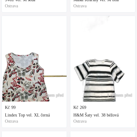
Ostrava
Ostrava
1 týdnem před
1 týdnem před
Kč
99
Kč
269
Lindex Top vel. XL černá
H&M Šaty vel. 38 béžová
Ostrava
Ostrava