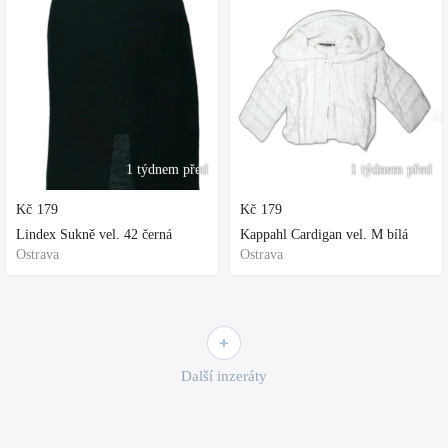
1 týdnem před
1 týdnem před
Kč
179
Kč
179
Lindex Sukně vel. 42 černá
Kappahl Cardigan vel. M bílá
Ostrava
Ostrava
Další inzeráty