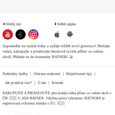
★Sleduj nás
⬇Stáhni appku
Zapomeňte na nudné fotky a zažijte tržiště nové generace! Sledujte
videa, nakupujte a prodávejte bleskově rychle přímo ve vašem
okolí. Přidejte se do komunity BATNER! 🤝
Podmínky služby
|
Ochrana soukromí
|
Bezpečnostní tipy
|
Jak prodávat více?
|
O nás
|
Kontakt
NAKUPUJTE A PRODÁVEJTE přes krátká videa přímo ve vašem okolí v
ČR! 🇨🇿 © 2026 BATNER. Všechna práva vyhrazena. BATNER® je
registrovaná ochranná známka v EU. 🇪🇺