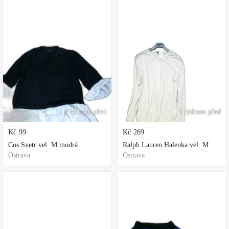
1 týdnem před
1 týdnem před
Kč
99
Kč
269
Cos Svetr vel. M modrá
Ralph Lauren Halenka vel. M bílá
Ostrava
Ostrava