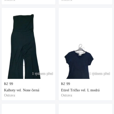
1 týdnem před
1 týdnem před
Kč
99
Kč
99
Kalhoty vel. None černá
Etirel Tričko vel. L modrá
Ostrava
Ostrava