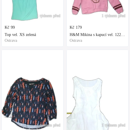
1 týdnem před
1 týdnem před
Kč
99
Kč
179
Top vel. XS zelená
H&M Mikina s kapucí vel. 122 fialová
Ostrava
Ostrava
1 týdnem před
1 týdnem před