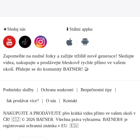
★Sleduj nás
⬇Stáhni appku
Zapomeňte na nudné fotky a zažijte tržiště nové generace! Sledujte
videa, nakupujte a prodávejte bleskově rychle přímo ve vašem
okolí. Přidejte se do komunity BATNER! 🤝
Podmínky služby
|
Ochrana soukromí
|
Bezpečnostní tipy
|
Jak prodávat více?
|
O nás
|
Kontakt
NAKUPUJTE A PRODÁVEJTE přes krátká videa přímo ve vašem okolí v
ČR! 🇨🇿 © 2026 BATNER. Všechna práva vyhrazena. BATNER® je
registrovaná ochranná známka v EU. 🇪🇺