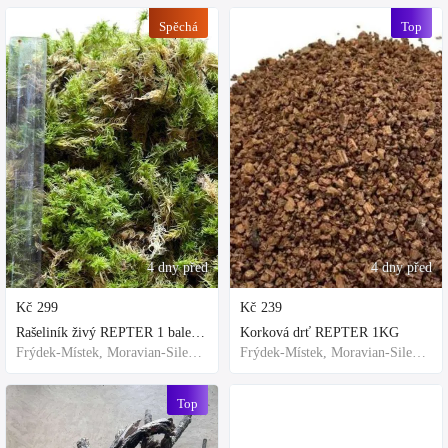
Spěchá
Top
4 dny před
4 dny před
Kč
299
Kč
239
Rašeliník živý REPTER 1 balení - násada, TOP kvalita 30cm-30cm-8cm
Korková drť REPTER 1KG
Frýdek-Místek, Moravian-Silesian Region,Others
Frýdek-Místek, Moravian-Silesian Region,Others
Top