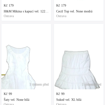
Kč
179
Kč
179
H&M Mikina s kapucí vel. 122 fialová
Cecil Top vel. None modrá
Ostrava
Ostrava
1 týdnem před
1 týdnem před
Kč
99
Kč
99
Šaty vel. None bílá
Sukně vel. XL bílá
Ostrava
Ostrava