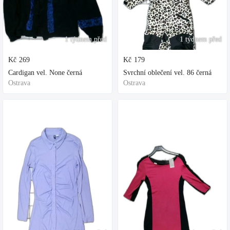
1 týdnem před
1 týdnem před
Kč
269
Kč
179
Cardigan vel. None černá
Svrchní oblečení vel. 86 černá
Ostrava
Ostrava