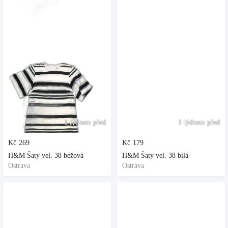
1 týdnem před
1 týdnem před
Kč
269
Kč
179
H&M Šaty vel. 38 béžová
H&M Šaty vel. 38 bílá
Ostrava
Ostrava