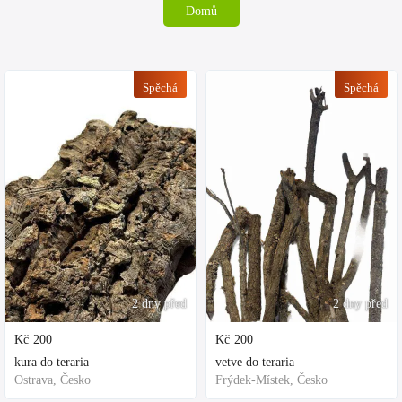
Domů
Spěchá
Spěchá
2 dny před
2 dny před
Kč
200
Kč
200
kura do teraria
vetve do teraria
Ostrava, Česko
Frýdek-Místek, Česko