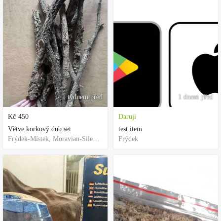
1 týdnem před
1 dnem před
Kč
450
Daruji
Větve korkový dub set
test item
Frýdek-Místek, Moravian-Silesian Region,Others
Frýdek