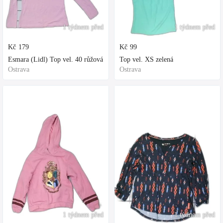
1 týdnem před
1 týdnem před
Kč
179
Kč
99
Esmara (Lidl) Top vel. 40 růžová
Top vel. XS zelená
Ostrava
Ostrava
1 týdnem před
1 týdnem před