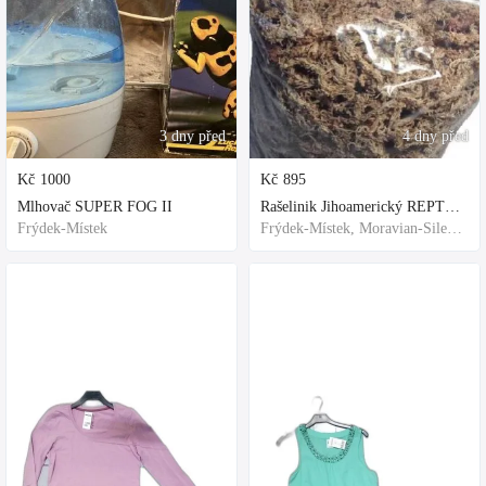
3 dny před
4 dny před
Kč
1000
Kč
895
Mlhovač SUPER FOG II
Rašelinik Jihoamerický REPTER - 5 balení - 500g -
Frýdek-Místek
Frýdek-Místek, Moravian-Silesian Region,Others