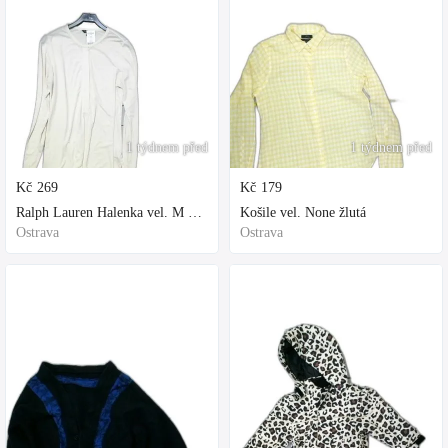
1 týdnem před
1 týdnem před
Kč
269
Kč
179
Ralph Lauren Halenka vel. M bílá
Košile vel. None žlutá
Ostrava
Ostrava