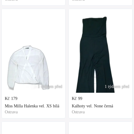
1 týdnem před
1 týdnem před
Kč
179
Kč
99
Miss Milla Halenka vel. XS bílá
Kalhoty vel. None černá
Ostrava
Ostrava