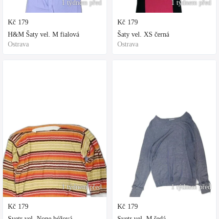
1 týdnem před
1 týdnem před
Kč
179
Kč
179
H&M Šaty vel. M fialová
Šaty vel. XS černá
Ostrava
Ostrava
1 týdnem před
1 týdnem před
Kč
179
Kč
179
Svetr vel. None béžová
Svetr vel. M šedá