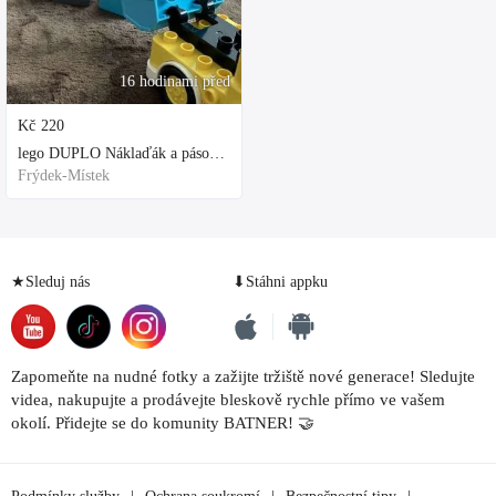
16 hodinami před
Kč
220
lego DUPLO Náklaďák a pásový bagr
Frýdek-Místek
★Sleduj nás
⬇Stáhni appku
Zapomeňte na nudné fotky a zažijte tržiště nové generace! Sledujte
videa, nakupujte a prodávejte bleskově rychle přímo ve vašem
okolí. Přidejte se do komunity BATNER! 🤝