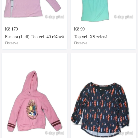
6 dny před
6 dny před
Kč
179
Kč
99
Esmara (Lidl) Top vel. 40 růžová
Top vel. XS zelená
Ostrava
Ostrava
6 dny před
6 dny před