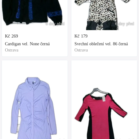
6 dny před
6 dny před
Kč
269
Kč
179
Cardigan vel. None černá
Svrchní oblečení vel. 86 černá
Ostrava
Ostrava