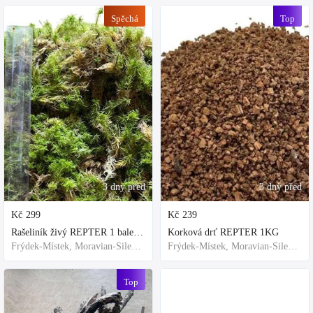
Spěchá
Top
3 dny před
3 dny před
Kč
299
Kč
239
Rašeliník živý REPTER 1 balení - násada, TOP kvalita 30cm-30cm-8cm
Korková drť REPTER 1KG
Frýdek-Místek, Moravian-Silesian Region,Others
Frýdek-Místek, Moravian-Silesian Region,Others
Top