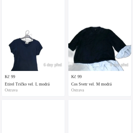
6 dny před
6 dny před
Kč
99
Kč
99
Etirel Tričko vel. L modrá
Cos Svetr vel. M modrá
Ostrava
Ostrava