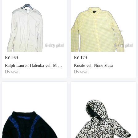
6 dny před
6 dny před
Kč
269
Kč
179
Ralph Lauren Halenka vel. M bílá
Košile vel. None žlutá
Ostrava
Ostrava