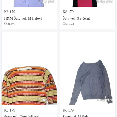
6 dny před
6 dny před
Kč
179
Kč
179
H&M Šaty vel. M fialová
Šaty vel. XS černá
Ostrava
Ostrava
6 dny před
6 dny před
Kč
179
Kč
179
Svetr vel. None béžová
Svetr vel. M šedá