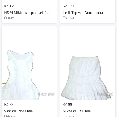
Kč
179
Kč
179
H&M Mikina s kapucí vel. 122 fialová
Cecil Top vel. None modrá
Ostrava
Ostrava
6 dny před
6 dny před
Kč
99
Kč
99
Šaty vel. None bílá
Sukně vel. XL bílá
Ostrava
Ostrava