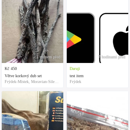
1 týdnem před
7 hodinami před
Kč
450
Daruji
Větve korkový dub set
test item
Frýdek-Místek, Moravian-Silesian Region,Others
Frýdek