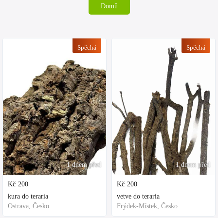
Domů
Spěchá
Spěchá
1 dnem před
1 dnem před
Kč
200
Kč
200
kura do teraria
vetve do teraria
Ostrava, Česko
Frýdek-Místek, Česko