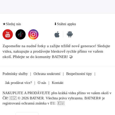
★Sleduj nás
⬇Stáhni appku
Zapomeňte na nudné fotky a zažijte tržiště nové generace! Sledujte
videa, nakupujte a prodávejte bleskově rychle přímo ve vašem
okolí. Přidejte se do komunity BATNER! 🤝
Podmínky služby
|
Ochrana soukromí
|
Bezpečnostní tipy
|
Jak prodávat více?
|
O nás
|
Kontakt
NAKUPUJTE A PRODÁVEJTE přes krátká videa přímo ve vašem okolí v
ČR! 🇨🇿 © 2026 BATNER. Všechna práva vyhrazena. BATNER® je
registrovaná ochranná známka v EU. 🇪🇺