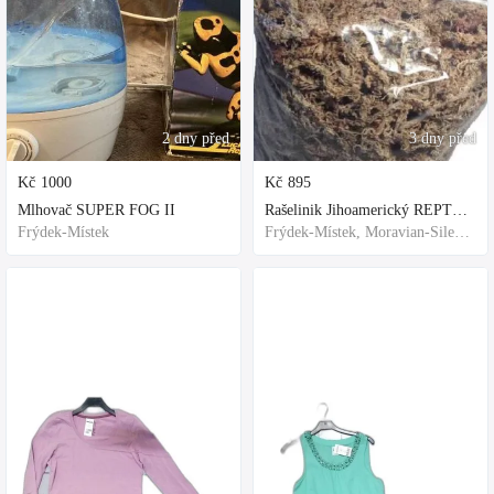
2 dny před
3 dny před
Kč
1000
Kč
895
Mlhovač SUPER FOG II
Rašelinik Jihoamerický REPTER - 5 balení - 500g -
Frýdek-Místek
Frýdek-Místek, Moravian-Silesian Region,Others