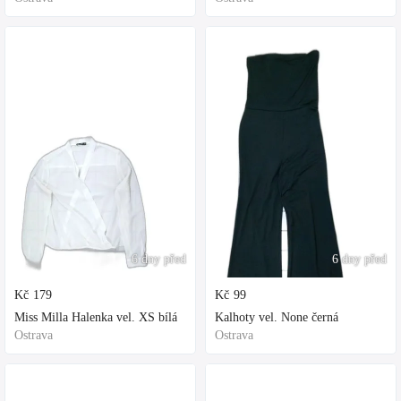
6 dny před
6 dny před
Kč
179
Kč
99
Miss Milla Halenka vel. XS bílá
Kalhoty vel. None černá
Ostrava
Ostrava