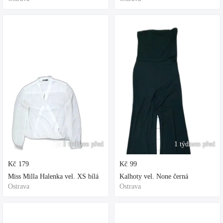
1 týdnem před
1 týdnem před
Kč
179
Kč
99
Miss Milla Halenka vel. XS bílá
Kalhoty vel. None černá
Ostrava
Ostrava