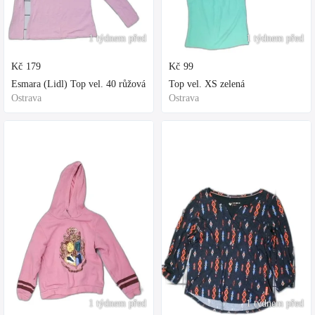
1 týdnem před
1 týdnem před
Kč
179
Kč
99
Esmara (Lidl) Top vel. 40 růžová
Top vel. XS zelená
Ostrava
Ostrava
1 týdnem před
1 týdnem před