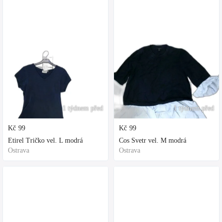
1 týdnem před
1 týdnem před
Kč
99
Kč
99
Etirel Tričko vel. L modrá
Cos Svetr vel. M modrá
Ostrava
Ostrava