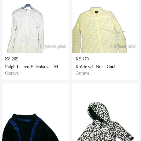
1 týdnem před
1 týdnem před
Kč
269
Kč
179
Ralph Lauren Halenka vel. M bílá
Košile vel. None žlutá
Ostrava
Ostrava