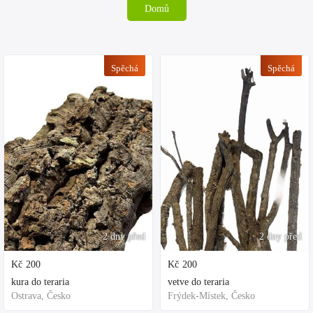
Domů
Spěchá
Spěchá
2 dny před
2 dny před
Kč
200
Kč
200
kura do teraria
vetve do teraria
Ostrava, Česko
Frýdek-Místek, Česko