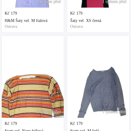
1 týdnem před
1 týdnem před
Kč
179
Kč
179
H&M Šaty vel. M fialová
Šaty vel. XS černá
Ostrava
Ostrava
1 týdnem před
1 týdnem před
Kč
179
Kč
179
Svetr vel. None béžová
Svetr vel. M šedá