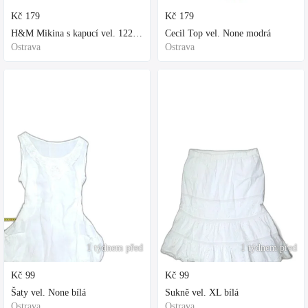
Kč
179
Kč
179
H&M Mikina s kapucí vel. 122 fialová
Cecil Top vel. None modrá
Ostrava
Ostrava
1 týdnem před
1 týdnem před
Kč
99
Kč
99
Šaty vel. None bílá
Sukně vel. XL bílá
Ostrava
Ostrava