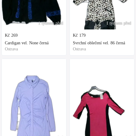
1 týdnem před
1 týdnem před
Kč
269
Kč
179
Cardigan vel. None černá
Svrchní oblečení vel. 86 černá
Ostrava
Ostrava