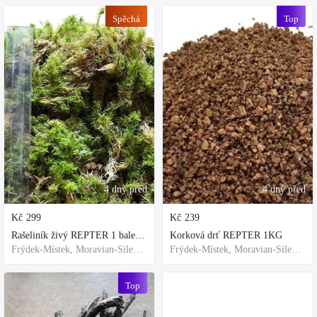
Spěchá
Top
4 dny před
4 dny před
Kč
299
Kč
239
Rašeliník živý REPTER 1 balení - násada, TOP kvalita 30cm-30cm-8cm
Korková drť REPTER 1KG
Frýdek-Místek, Moravian-Silesian Region,Others
Frýdek-Místek, Moravian-Silesian Region,Others
Top