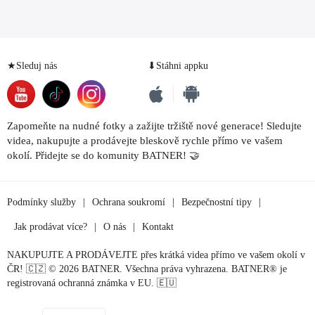
★Sleduj nás
⬇Stáhni appku
Zapomeňte na nudné fotky a zažijte tržiště nové generace! Sledujte
videa, nakupujte a prodávejte bleskově rychle přímo ve vašem
okolí. Přidejte se do komunity BATNER! 🤝
Podmínky služby
|
Ochrana soukromí
|
Bezpečnostní tipy
|
Jak prodávat více?
|
O nás
|
Kontakt
NAKUPUJTE A PRODÁVEJTE přes krátká videa přímo ve vašem okolí v
ČR! 🇨🇿 © 2026 BATNER. Všechna práva vyhrazena. BATNER® je
registrovaná ochranná známka v EU. 🇪🇺