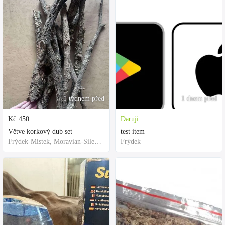
1 týdnem před
1 dnem před
Kč
450
Daruji
Větve korkový dub set
test item
Frýdek-Místek, Moravian-Silesian Region,Others
Frýdek