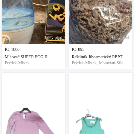
3 dny před
4 dny před
Kč
1000
Kč
895
Mlhovač SUPER FOG II
Rašelinik Jihoamerický REPTER - 5 balení - 500g -
Frýdek-Místek
Frýdek-Místek, Moravian-Silesian Region,Others