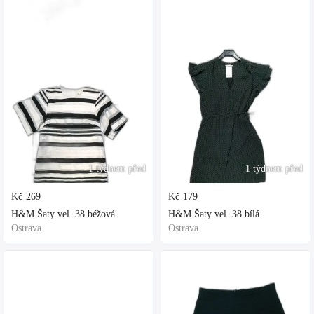
1 týdnem před
1 týdnem před
Kč
269
Kč
179
H&M Šaty vel. 38 béžová
H&M Šaty vel. 38 bílá
Ostrava
Ostrava