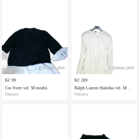
1 týdnem před
1 týdnem před
Kč
99
Kč
269
Cos Svetr vel. M modrá
Ralph Lauren Halenka vel. M bílá
Ostrava
Ostrava