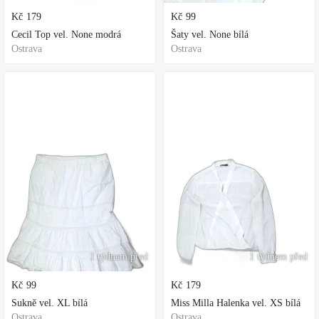
Kč
179
Kč
99
Cecil Top vel. None modrá
Šaty vel. None bílá
Ostrava
Ostrava
1 týdnem před
1 týdnem před
Kč
99
Kč
179
Sukně vel. XL bílá
Miss Milla Halenka vel. XS bílá
Ostrava
Ostrava