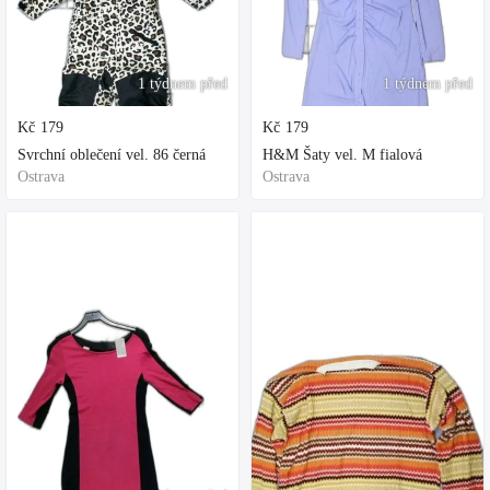
1 týdnem před
1 týdnem před
Kč
179
Kč
179
Svrchní oblečení vel. 86 černá
H&M Šaty vel. M fialová
Ostrava
Ostrava