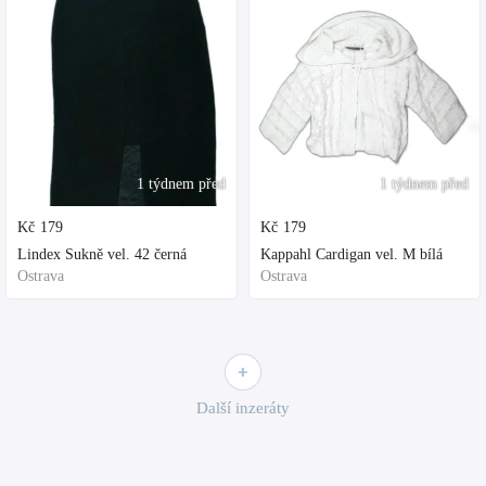
1 týdnem před
1 týdnem před
Kč
179
Kč
179
Lindex Sukně vel. 42 černá
Kappahl Cardigan vel. M bílá
Ostrava
Ostrava
Další inzeráty