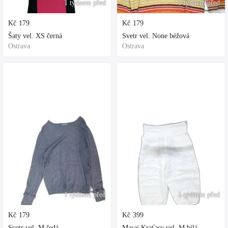
1 týdnem před
1 týdnem před
Kč
179
Kč
179
Šaty vel. XS černá
Svetr vel. None béžová
Ostrava
Ostrava
1 týdnem před
1 týdnem před
Kč
179
Kč
399
Svetr vel. M šedá
Masai Kraťasy vel. M bílá