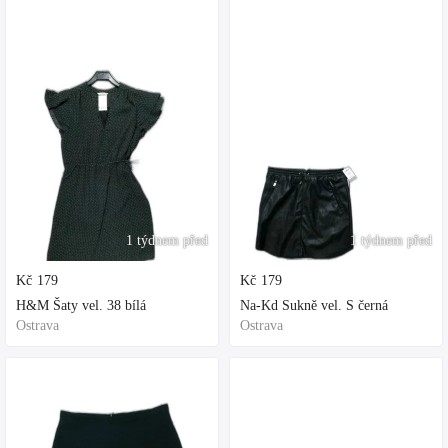
1 týdnem před
1 týdnem před
Kč
179
Kč
179
H&M Šaty vel. 38 bílá
Na-Kd Sukně vel. S černá
Ostrava
Ostrava