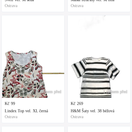
Ostrava
Ostrava
1 týdnem před
1 týdnem před
Kč
99
Kč
269
Lindex Top vel. XL černá
H&M Šaty vel. 38 béžová
Ostrava
Ostrava