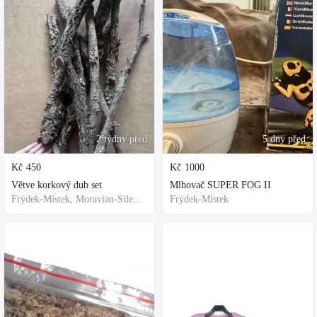
2 týdny před
5 dny před
Kč
450
Kč
1000
Větve korkový dub set
Mlhovač SUPER FOG II
Frýdek-Místek, Moravian-Silesian Region,Others
Frýdek-Místek