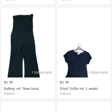
1 týdnem před
1 týdnem před
Kč
99
Kč
99
Kalhoty vel. None černá
Etirel Tričko vel. L modrá
Ostrava
Ostrava