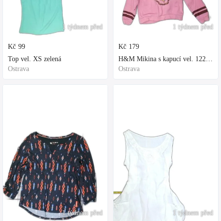
1 týdnem před
1 týdnem před
Kč
99
Kč
179
Top vel. XS zelená
H&M Mikina s kapucí vel. 122 fialová
Ostrava
Ostrava
1 týdnem před
1 týdnem před