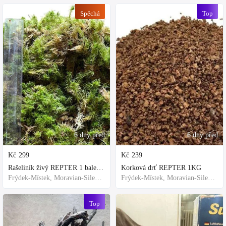
Spěchá
Top
6 dny před
6 dny před
Kč
299
Kč
239
Rašeliník živý REPTER 1 balení - násada, TOP kvalita 30cm-30cm-8cm
Korková drť REPTER 1KG
Frýdek-Místek, Moravian-Silesian Region,Others
Frýdek-Místek, Moravian-Silesian Region,Others
Top