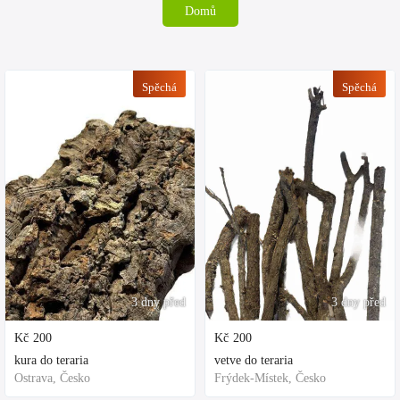
Domů
Spěchá
Spěchá
3 dny před
3 dny před
Kč
200
Kč
200
kura do teraria
vetve do teraria
Ostrava, Česko
Frýdek-Místek, Česko