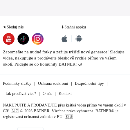
★Sleduj nás
⬇Stáhni appku
Zapomeňte na nudné fotky a zažijte tržiště nové generace! Sledujte
videa, nakupujte a prodávejte bleskově rychle přímo ve vašem
okolí. Přidejte se do komunity BATNER! 🤝
Podmínky služby
|
Ochrana soukromí
|
Bezpečnostní tipy
|
Jak prodávat více?
|
O nás
|
Kontakt
NAKUPUJTE A PRODÁVEJTE přes krátká videa přímo ve vašem okolí v
ČR! 🇨🇿 © 2026 BATNER. Všechna práva vyhrazena. BATNER® je
registrovaná ochranná známka v EU. 🇪🇺