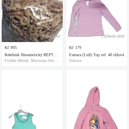
6 dny před
1 týdnem před
Kč
895
Kč
179
Rašelinik Jihoamerický REPTER - 5 balení - 500g -
Esmara (Lidl) Top vel. 40 růžová
Frýdek-Místek, Moravian-Silesian Region,Others
Ostrava