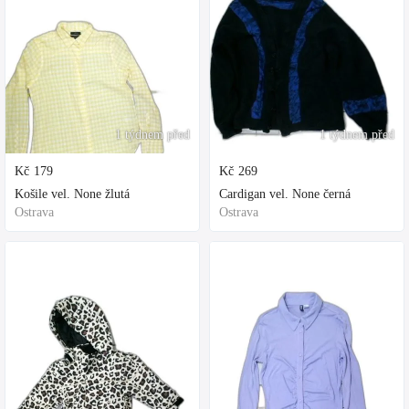
1 týdnem před
1 týdnem před
Kč
179
Kč
269
Košile vel. None žlutá
Cardigan vel. None černá
Ostrava
Ostrava