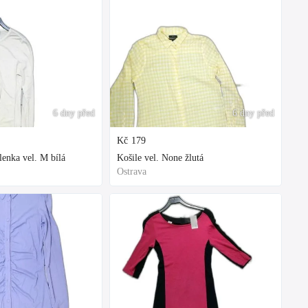
6 dny před
6 dny před
Kč
179
enka vel. M bílá
Košile vel. None žlutá
Ostrava