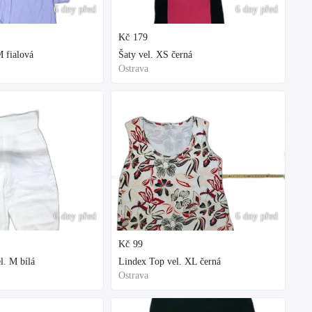
6 dny před
6 dny před
Kč
179
 fialová
Šaty vel. XS černá
Ostrava
6 dny před
6 dny před
Kč
99
l. M bílá
Lindex Top vel. XL černá
Ostrava