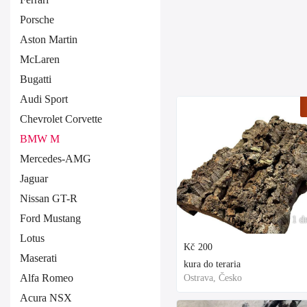
Porsche
Aston Martin
McLaren
Bugatti
Audi Sport
Chevrolet Corvette
BMW M
Mercedes-AMG
Jaguar
Nissan GT-R
Ford Mustang
1 d
Lotus
Kč
200
Maserati
kura do teraria
Alfa Romeo
Ostrava, Česko
Acura NSX