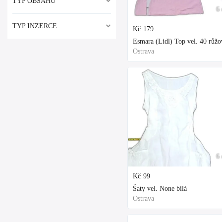
TYP OBSAHU
6 
TYP INZERCE
Kč
179
Esmara (Lidl) Top vel. 40 růžo
Ostrava
6 
Kč
99
Šaty vel. None bílá
Ostrava