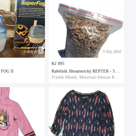
2 dny před
3 dny před
Kč
895
 FOG II
Rašelinik Jihoamerický REPTER - 5 balení - 500g -
Frýdek-Místek, Moravian-Silesian Region,Others