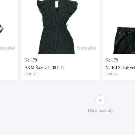
dny před
6 dny před
Kč
179
Kč
179
H&M Šaty vel. 38 bílá
Na-Kd Sukně vel
Ostrava
Ostrava
Další inzeráty