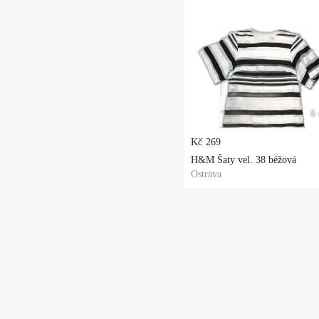
6 
Kč
269
H&M Šaty vel. 38 béžová
Ostrava