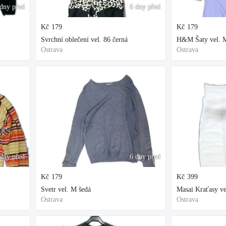
dny před
6 dny před
Kč
179
Kč
179
Svrchní oblečení vel. 86 černá
H&M Šaty vel. M
Ostrava
Ostrava
dny před
6 dny před
Kč
179
Kč
399
Svetr vel. M šedá
Masai Kraťasy ve
Ostrava
Ostrava