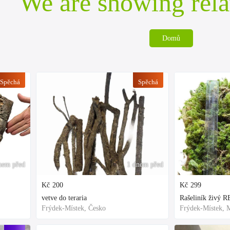
We are showing rela
Domů
Spěchá
Spěchá
nem před
1 dnem před
Kč
200
Kč
299
vetve do teraria
Frýdek-Místek, Česko