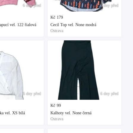
6 dny před
6 dny před
Kč
179
ucí vel. 122 fialová
Cecil Top vel. None modrá
Ostrava
6 dny před
6 dny před
Kč
99
ka vel. XS bílá
Kalhoty vel. None černá
Ostrava