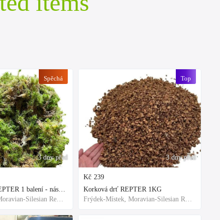
ted items
Spěchá
Top
3 dny před
3 dny před
Kč
239
Rašeliník živý REPTER 1 balení - násada, TOP kvalita 30cm-30cm-8cm
Korková drť REPTER 1KG
Frýdek-Místek, Moravian-Silesian Region,Others
Frýdek-Místek, Moravian-Silesian Region,Others