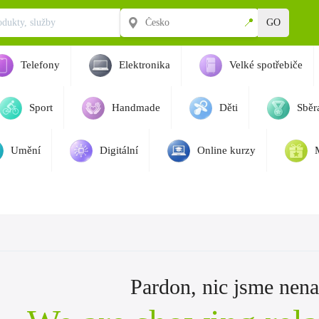
📍
GO
Telefony
Elektronika
Velké spotřebiče
Sport
Handmade
Děti
Sběra
Umění
Digitální
Online kurzy
Pardon, nic jsme nenaš