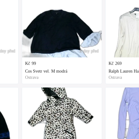
dny před
6 dny před
Kč
99
Kč
269
Cos Svetr vel. M modrá
Ralph Lauren Hal
Ostrava
Ostrava