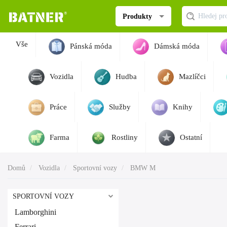
Produkty
Vše
Pánská móda
Dámská móda
Vozidla
Hudba
Mazlíčci
Práce
Služby
Knihy
Farma
Rostliny
Ostatní
Domů
Vozidla
Sportovní vozy
BMW M
SPORTOVNÍ VOZY
Lamborghini
Ferrari