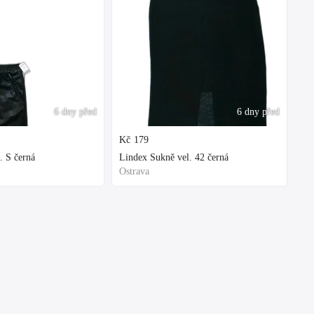
6 dny před
6 dny před
Kč
179
. S černá
Lindex Sukně vel. 42 černá
Ostrava