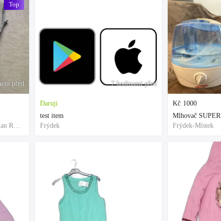
Top
nem před
7 hodinami před
Daruji
Kč
1000
test item
Mlhovač SUPER
Frýdek-Místek, Moravian-Silesian Region,Others
Frýdek
Frýdek-Místek