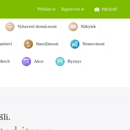
Přihlásit se
Registrovat se
PRODAT
Vybavení domácnosti
Nábytek
telství
Starožitnosti
Nemovitosti
Merch
Akce
Byznys
li.