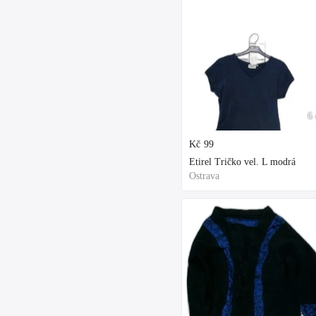
6 
Kč
99
Etirel Tričko vel. L modrá
Ostrava