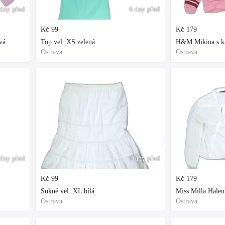
dny před
6 dny před
Kč
99
Kč
179
vá
Top vel. XS zelená
H&M Mikina s kap
Ostrava
Ostrava
dny před
6 dny před
Kč
99
Kč
179
Sukně vel. XL bílá
Miss Milla Halen
Ostrava
Ostrava