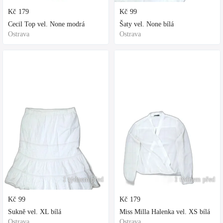
Kč
179
Kč
99
Cecil Top vel. None modrá
Šaty vel. None bílá
Ostrava
Ostrava
1 týdnem před
1 týdnem před
Kč
99
Kč
179
Sukně vel. XL bílá
Miss Milla Halenka vel. XS bílá
Ostrava
Ostrava