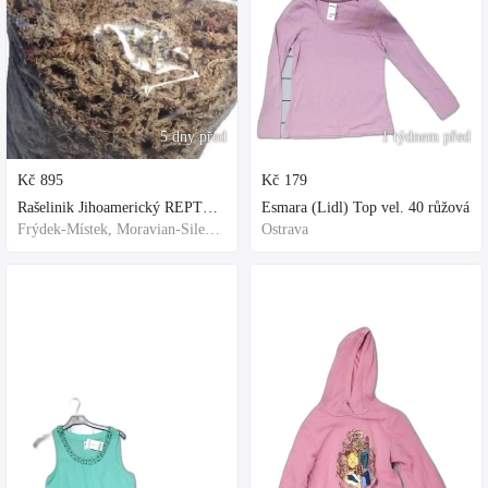
5 dny před
1 týdnem před
Kč
895
Kč
179
Rašelinik Jihoamerický REPTER - 5 balení - 500g -
Esmara (Lidl) Top vel. 40 růžová
Frýdek-Místek, Moravian-Silesian Region,Others
Ostrava