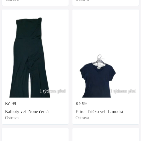
1 týdnem před
1 týdnem před
Kč
99
Kč
99
Kalhoty vel. None černá
Etirel Tričko vel. L modrá
Ostrava
Ostrava