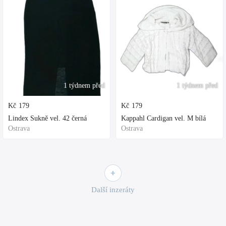
1 týdnem před
1 týdnem před
Kč
179
Kč
179
Lindex Sukně vel. 42 černá
Kappahl Cardigan vel. M bílá
Ostrava
Ostrava
Další inzeráty