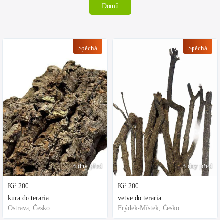
Domů
Spěchá
Spěchá
3 dny před
3 dny před
Kč
200
Kč
200
kura do teraria
vetve do teraria
Ostrava, Česko
Frýdek-Místek, Česko