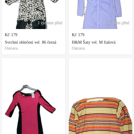
1 týdnem před
1 týdnem před
Kč
179
Kč
179
Svrchní oblečení vel. 86 černá
H&M Šaty vel. M fialová
Ostrava
Ostrava