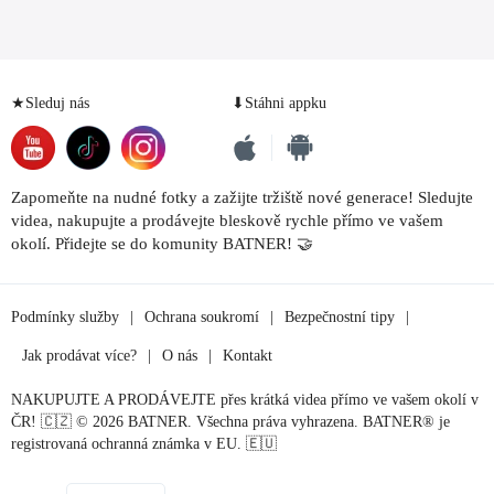
★Sleduj nás
⬇Stáhni appku
Zapomeňte na nudné fotky a zažijte tržiště nové generace! Sledujte
videa, nakupujte a prodávejte bleskově rychle přímo ve vašem
okolí. Přidejte se do komunity BATNER! 🤝
Podmínky služby
|
Ochrana soukromí
|
Bezpečnostní tipy
|
Jak prodávat více?
|
O nás
|
Kontakt
NAKUPUJTE A PRODÁVEJTE přes krátká videa přímo ve vašem okolí v
ČR! 🇨🇿 © 2026 BATNER. Všechna práva vyhrazena. BATNER® je
registrovaná ochranná známka v EU. 🇪🇺