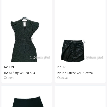
1 týdnem před
1 týdnem před
Kč
179
Kč
179
H&M Šaty vel. 38 bílá
Na-Kd Sukně vel. S černá
Ostrava
Ostrava