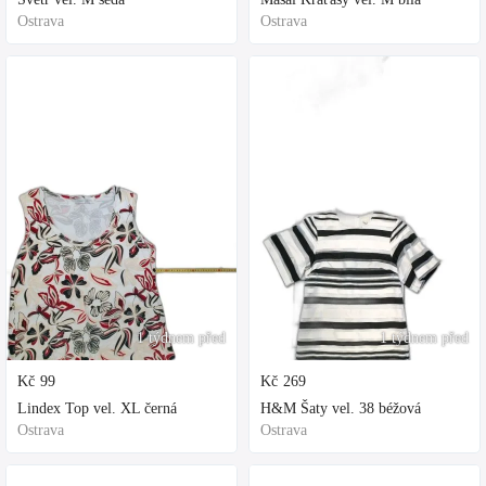
Ostrava
Ostrava
1 týdnem před
1 týdnem před
Kč
99
Kč
269
Lindex Top vel. XL černá
H&M Šaty vel. 38 béžová
Ostrava
Ostrava