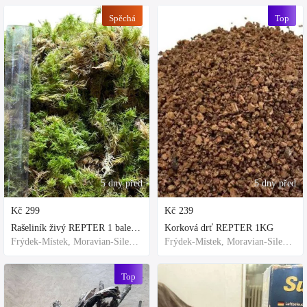
Spěchá
Top
5 dny před
5 dny před
Kč
299
Kč
239
Rašeliník živý REPTER 1 balení - násada, TOP kvalita 30cm-30cm-8cm
Korková drť REPTER 1KG
Frýdek-Místek, Moravian-Silesian Region,Others
Frýdek-Místek, Moravian-Silesian Region,Others
Top