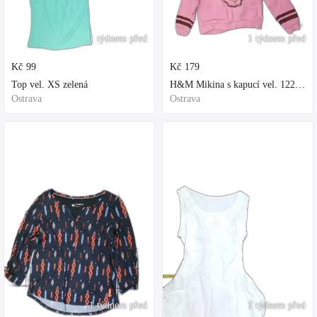
1 týdnem před
1 týdnem před
Kč
99
Kč
179
Top vel. XS zelená
H&M Mikina s kapucí vel. 122 fialová
Ostrava
Ostrava
1 týdnem před
1 týdnem před