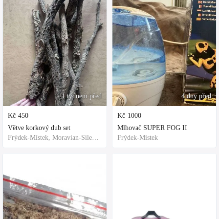
1 týdnem před
4 dny před
Kč
450
Kč
1000
Větve korkový dub set
Mlhovač SUPER FOG II
Frýdek-Místek, Moravian-Silesian Region,Others
Frýdek-Místek