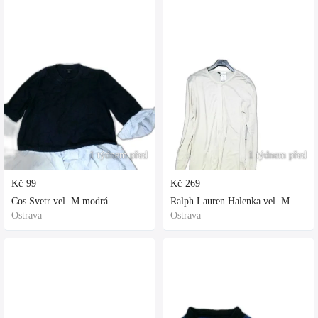
1 týdnem před
1 týdnem před
Kč
99
Kč
269
Cos Svetr vel. M modrá
Ralph Lauren Halenka vel. M bílá
Ostrava
Ostrava