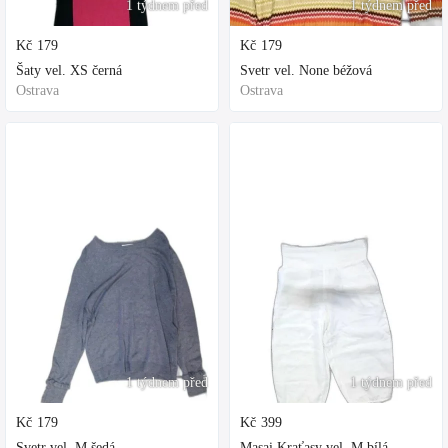
1 týdnem před
1 týdnem před
Kč
179
Kč
179
Šaty vel. XS černá
Svetr vel. None béžová
Ostrava
Ostrava
1 týdnem před
1 týdnem před
Kč
179
Kč
399
Svetr vel. M šedá
Masai Kraťasy vel. M bílá