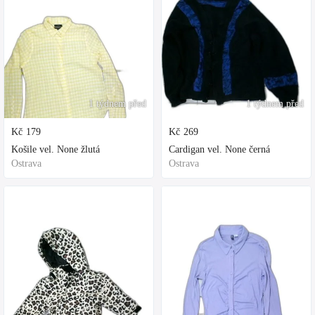
1 týdnem před
1 týdnem před
Kč
179
Kč
269
Košile vel. None žlutá
Cardigan vel. None černá
Ostrava
Ostrava