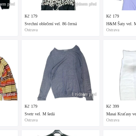
nem před
1 týdnem před
Kč
179
Kč
179
Svrchní oblečení vel. 86 černá
H&M Šaty vel. M
Ostrava
Ostrava
nem před
1 týdnem před
Kč
179
Kč
399
Svetr vel. M šedá
Masai Kraťasy ve
Ostrava
Ostrava