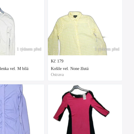
1 týdnem před
1 týdnem před
Kč
179
enka vel. M bílá
Košile vel. None žlutá
Ostrava