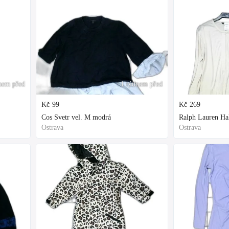
nem před
1 týdnem před
Kč
99
Kč
269
Cos Svetr vel. M modrá
Ralph Lauren Hal
Ostrava
Ostrava