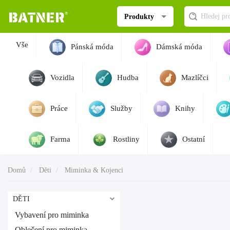
Produkty
Vše
Pánská móda
Dámská móda
Vozidla
Hudba
Mazlíčci
Práce
Služby
Knihy
Farma
Rostliny
Ostatní
Domů
Děti
Miminka & Kojenci
DĚTI
Vybavení pro miminka
Oblečení pro miminka