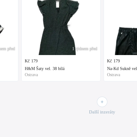
nem před
1 týdnem před
Kč
179
Kč
179
H&M Šaty vel. 38 bílá
Na-Kd Sukně vel
Ostrava
Ostrava
Další inzeráty