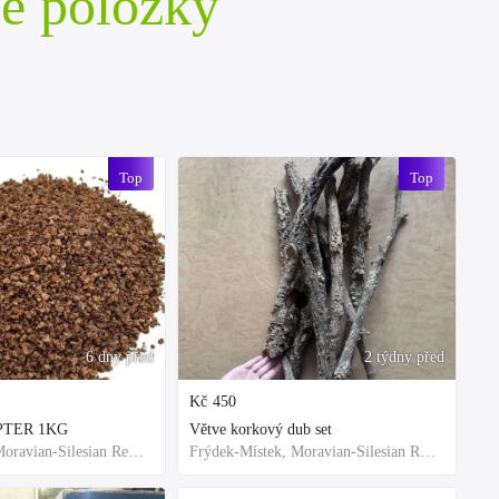
é položky
Top
Top
6 dny před
2 týdny před
Kč
450
EPTER 1KG
Větve korkový dub set
Frýdek-Místek, Moravian-Silesian Region,Others
Frýdek-Místek, Moravian-Silesian Region,Others