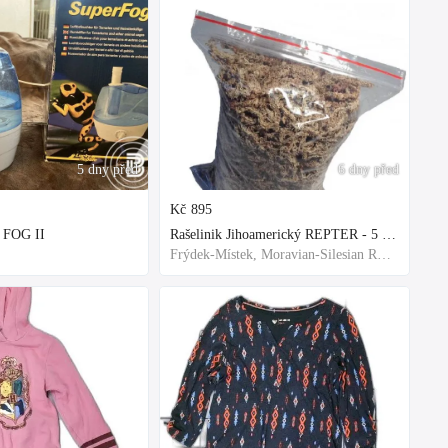
5 dny před
6 dny před
Kč
895
 FOG II
Rašelinik Jihoamerický REPTER - 5 balení - 500g -
Frýdek-Místek, Moravian-Silesian Region,Others