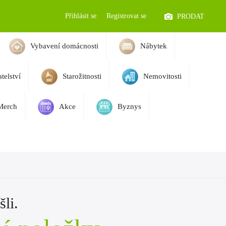
Přihlásit se
Registrovat se
PRODAT
Vybavení domácnosti
Nábytek
telství
Starožitnosti
Nemovitosti
Merch
Akce
Byznys
li.