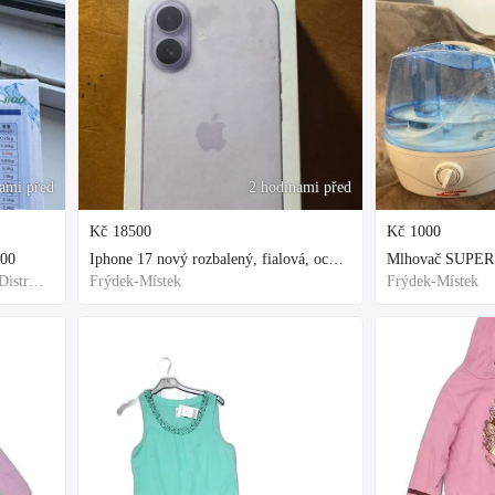
ami před
2 hodinami před
Kč
18500
Kč
1000
100
Iphone 17 nový rozbalený, fialová, ochranne sklo a obal kupovane za 80
Mlhovač SUPER
Frýdek-Místek, Frýdek-Místek District, Czechia
Frýdek-Místek
Frýdek-Místek