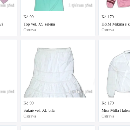
nem před
1 týdnem před
Kč
99
Kč
179
vá
Top vel. XS zelená
H&M Mikina s kap
Ostrava
Ostrava
nem před
1 týdnem před
Kč
99
Kč
179
Sukně vel. XL bílá
Miss Milla Halen
Ostrava
Ostrava