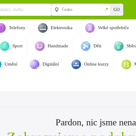
📍
GO
Telefony
Elektronika
Velké spotřebiče
Sport
Handmade
Děti
Sběra
Umění
Digitální
Online kurzy
Pardon, nic jsme nenaš