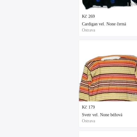
1 týd
Kč
269
Cardigan vel. None černá
Ostrava
1 týd
Kč
179
Svetr vel. None béžová
Ostrava