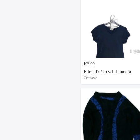
1 týd
Kč
99
Etirel Tričko vel. L modrá
Ostrava