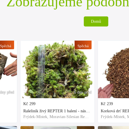
Zobrazujeme podobn
Domů
Spěchá
Spěchá
dny před
6 dny před
Kč
299
Kč
239
Rašeliník živý REPTER 1 balení - násada, TOP kvalita 30cm-30cm-8cm
Korková drť R
Frýdek-Místek, Moravian-Silesian Region,Others