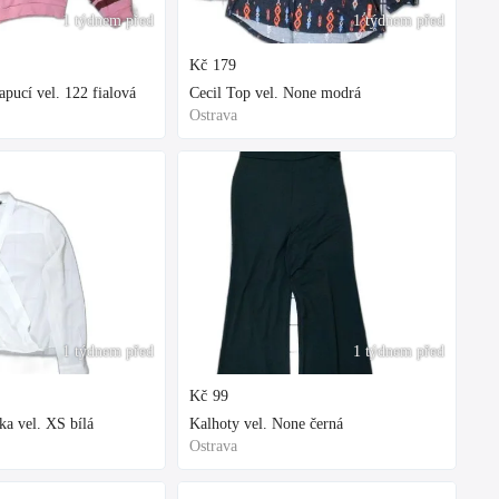
1 týdnem před
1 týdnem před
Kč
179
ucí vel. 122 fialová
Cecil Top vel. None modrá
Ostrava
1 týdnem před
1 týdnem před
Kč
99
ka vel. XS bílá
Kalhoty vel. None černá
Ostrava