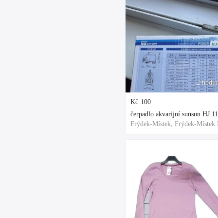
2 hodin
Kč
100
čerpadlo akvarijní sunsun HJ 1