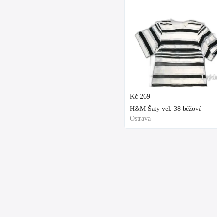
1 týd
Kč
269
H&M Šaty vel. 38 béžová
Ostrava