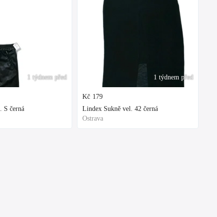
1 týdnem před
1 týdnem před
Kč
179
. S černá
Lindex Sukně vel. 42 černá
Ostrava