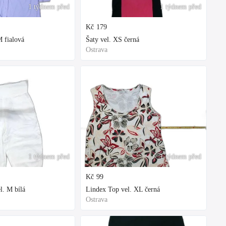
1 týdnem před
1 týdnem před
Kč
179
 fialová
Šaty vel. XS černá
Ostrava
1 týdnem před
1 týdnem před
Kč
99
l. M bílá
Lindex Top vel. XL černá
Ostrava