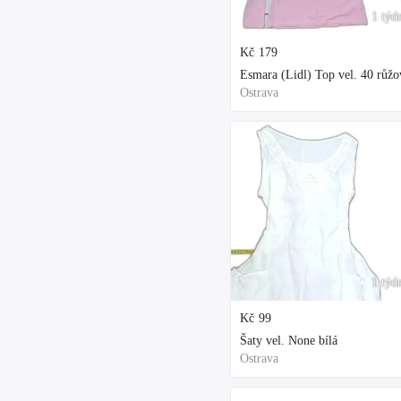
1 týd
Kč
179
Esmara (Lidl) Top vel. 40 růžo
Ostrava
1 týd
Kč
99
Šaty vel. None bílá
Ostrava