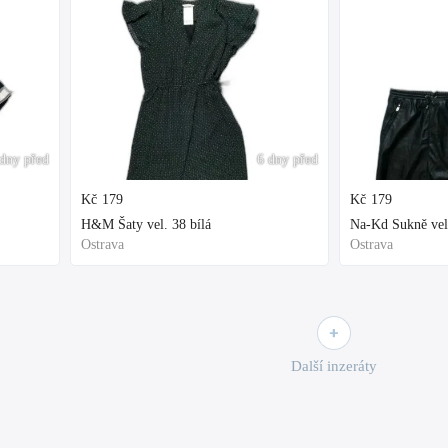
dny před
6 dny před
Kč
179
Kč
179
H&M Šaty vel. 38 bílá
Na-Kd Sukně vel
Ostrava
Ostrava
Další inzeráty