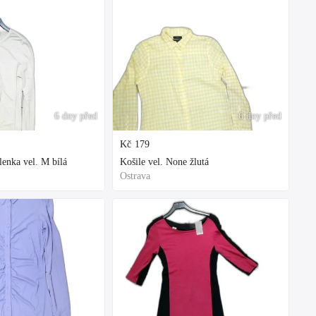
6 dny před
6 dny před
Kč
179
enka vel. M bílá
Košile vel. None žlutá
Ostrava