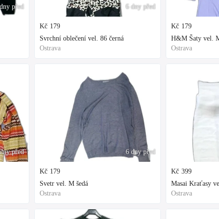
dny před
6 dny před
Kč
179
Kč
179
Svrchní oblečení vel. 86 černá
H&M Šaty vel. M
Ostrava
Ostrava
dny před
6 dny před
Kč
179
Kč
399
Svetr vel. M šedá
Masai Kraťasy ve
Ostrava
Ostrava