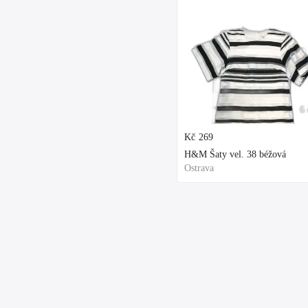
6 
Kč
269
H&M Šaty vel. 38 béžová
Ostrava