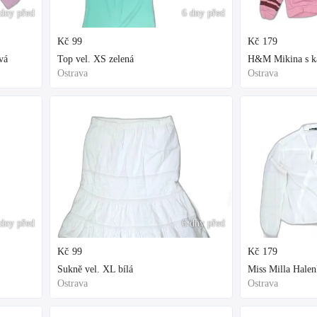
dny před
6 dny před
Kč
99
Kč
179
vá
Top vel. XS zelená
H&M Mikina s kap
Ostrava
Ostrava
dny před
6 dny před
Kč
99
Kč
179
Sukně vel. XL bílá
Miss Milla Halen
Ostrava
Ostrava