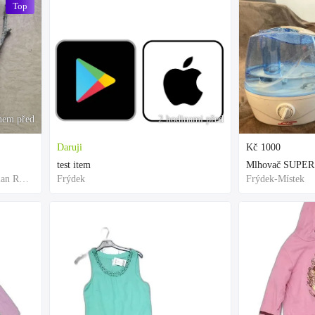
Top
nem před
2 hodinami před
Daruji
Kč
1000
test item
Mlhovač SUPER
Frýdek-Místek, Moravian-Silesian Region,Others
Frýdek
Frýdek-Místek