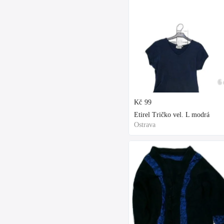
6 
Kč
99
Etirel Tričko vel. L modrá
Ostrava