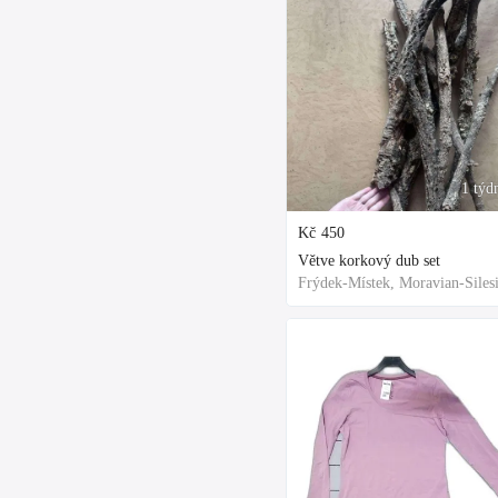
1 týd
Kč
450
Větve korkový dub set