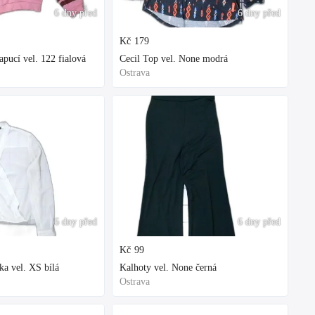
6 dny před
6 dny před
Kč
179
ucí vel. 122 fialová
Cecil Top vel. None modrá
Ostrava
6 dny před
6 dny před
Kč
99
ka vel. XS bílá
Kalhoty vel. None černá
Ostrava