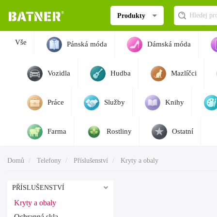
Produkty
Vše
Pánská móda
Dámská móda
Vozidla
Hudba
Mazlíčci
Práce
Služby
Knihy
Farma
Rostliny
Ostatní
Domů
Telefony
Příslušenství
Kryty a obaly
PŘÍSLUŠENSTVÍ
Kryty a obaly
Ochranná skla