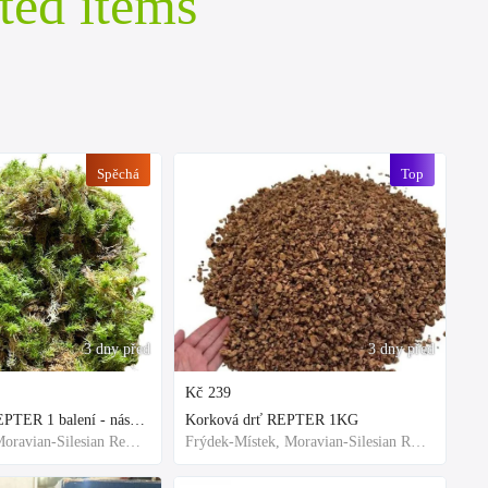
ted items
Spěchá
Top
3 dny před
3 dny před
Kč
239
Rašeliník živý REPTER 1 balení - násada, TOP kvalita 30cm-30cm-8cm
Korková drť REPTER 1KG
Frýdek-Místek, Moravian-Silesian Region,Others
Frýdek-Místek, Moravian-Silesian Region,Others