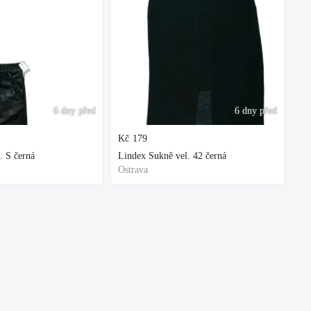
6 dny před
6 dny před
Kč
179
. S černá
Lindex Sukně vel. 42 černá
Ostrava