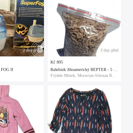
2 dny před
3 dny před
Kč
895
 FOG II
Rašelinik Jihoamerický REPTER - 5 balení - 500g -
Frýdek-Místek, Moravian-Silesian Region,Others