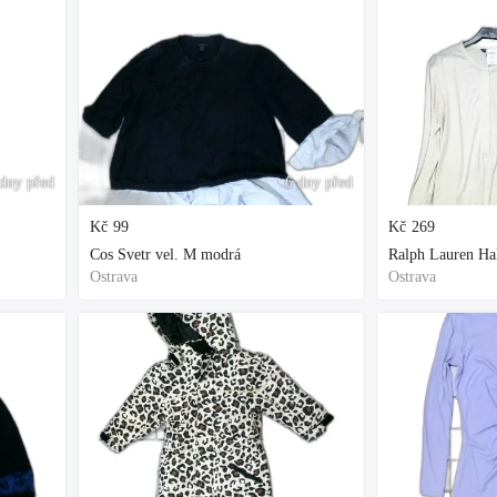
dny před
6 dny před
Kč
99
Kč
269
Cos Svetr vel. M modrá
Ralph Lauren Hal
Ostrava
Ostrava