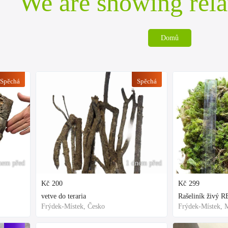
We are showing rela
Domů
Spěchá
Spěchá
nem před
1 dnem před
Kč
200
Kč
299
vetve do teraria
Frýdek-Místek, Česko