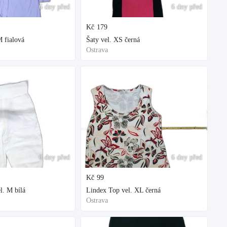
6 dny před
6 dny před
Kč
179
 fialová
Šaty vel. XS černá
Ostrava
6 dny před
6 dny před
Kč
99
l. M bílá
Lindex Top vel. XL černá
Ostrava