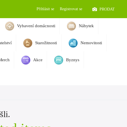
Přihlásit se
Registrovat se
PRODAT
Vybavení domácnosti
Nábytek
telství
Starožitnosti
Nemovitosti
Merch
Akce
Byznys
li.