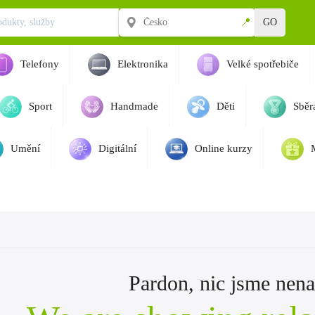
📍
GO
Telefony
Elektronika
Velké spotřebiče
Sport
Handmade
Děti
Sběra
Umění
Digitální
Online kurzy
Pardon, nic jsme nenaš