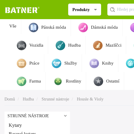
Produkty
Vše
Pánská móda
Dámská móda
Vozidla
Hudba
Mazlíčci
Práce
Služby
Knihy
Farma
Rostliny
Ostatní
Domů
Hudba
Strunné nástroje
Housle & Violy
STRUNNÉ NÁSTROJE
Kytary
Basové kytary