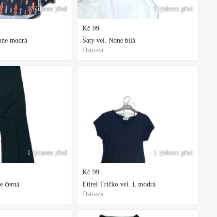
1 týdnem před
1 týdnem před
Kč
99
None modrá
Šaty vel. None bílá
Ostrava
1 týdnem před
1 týdnem před
Kč
99
e černá
Etirel Tričko vel. L modrá
Ostrava