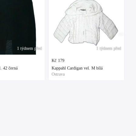
1 týdnem před
1 týdnem před
Kč
179
. 42 černá
Kappahl Cardigan vel. M bílá
Ostrava