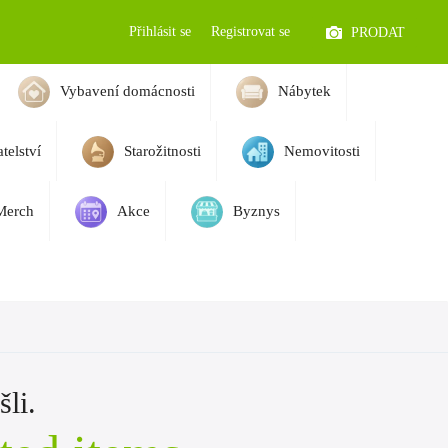
Přihlásit se
Registrovat se
PRODAT
Vybavení domácnosti
Nábytek
telství
Starožitnosti
Nemovitosti
Merch
Akce
Byznys
li.