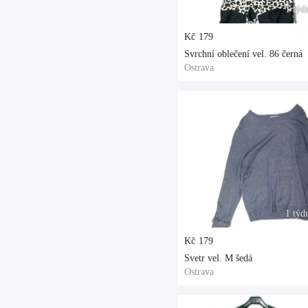
1 týd
Kč
179
Svrchní oblečení vel. 86 černá
Ostrava
1 týd
Kč
179
Svetr vel. M šedá
Ostrava