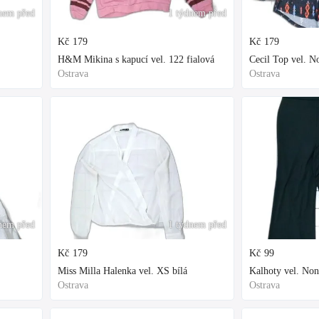
nem před
1 týdnem před
Kč
179
Kč
179
H&M Mikina s kapucí vel. 122 fialová
Cecil Top vel. 
Ostrava
Ostrava
nem před
1 týdnem před
Kč
179
Kč
99
Miss Milla Halenka vel. XS bílá
Kalhoty vel. Non
Ostrava
Ostrava