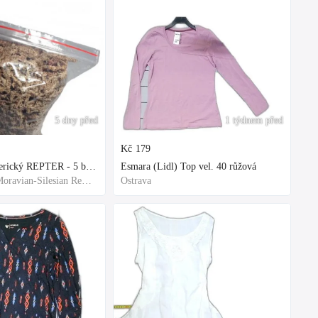
5 dny před
1 týdnem před
Kč
179
Rašelinik Jihoamerický REPTER - 5 balení - 500g -
Esmara (Lidl) Top vel. 40 růžová
Frýdek-Místek, Moravian-Silesian Region,Others
Ostrava