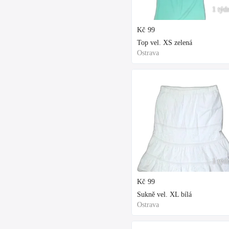
1 týd
Kč
99
Top vel. XS zelená
Ostrava
1 týd
Kč
99
Sukně vel. XL bílá
Ostrava