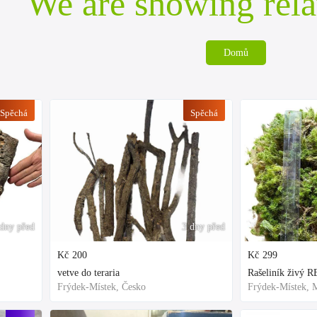
We are showing rela
Domů
Spěchá
Spěchá
dny před
3 dny před
Kč
200
Kč
299
vetve do teraria
Frýdek-Místek, Česko