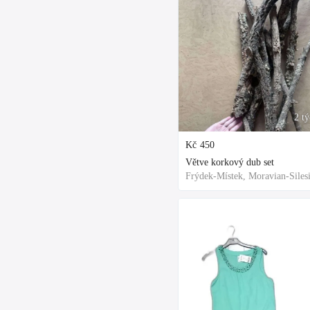
2 t
Kč
450
Větve korkový dub set