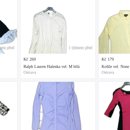
nem před
1 týdnem před
Kč
269
Kč
179
Ralph Lauren Halenka vel. M bílá
Košile vel. None 
Ostrava
Ostrava