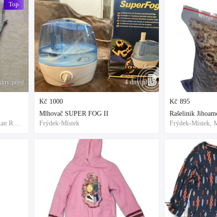
Top
ýdny před
4 dny před
Kč
1000
Kč
895
Mlhovač SUPER FOG II
Frýdek-Místek, Moravian-Silesian Region,Others
Frýdek-Místek