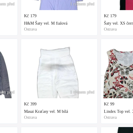
nem před
1 týdnem před
Kč
179
Kč
179
H&M Šaty vel. M fialová
Šaty vel. XS čer
Ostrava
Ostrava
nem před
1 týdnem před
Kč
399
Kč
99
Masai Kraťasy vel. M bílá
Lindex Top vel. 
Ostrava
Ostrava