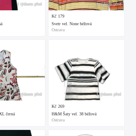
1 týdnem před
1 týdnem před
Kč
179
ná
Svetr vel. None béžová
Ostrava
1 týdnem před
1 týdnem před
Kč
269
XL černá
H&M Šaty vel. 38 béžová
Ostrava