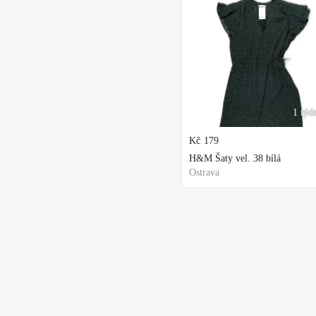
1 týd
Kč
179
H&M Šaty vel. 38 bílá
Ostrava