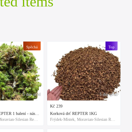
ted items
Spěchá
Top
5 dny před
5 dny před
Kč
239
Rašeliník živý REPTER 1 balení - násada, TOP kvalita 30cm-30cm-8cm
Korková drť REPTER 1KG
Frýdek-Místek, Moravian-Silesian Region,Others
Frýdek-Místek, Moravian-Silesian Region,Others