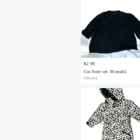
1 týd
Kč
99
Cos Svetr vel. M modrá
Ostrava