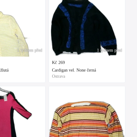
1 týdnem před
1 týdnem před
Kč
269
žlutá
Cardigan vel. None černá
Ostrava