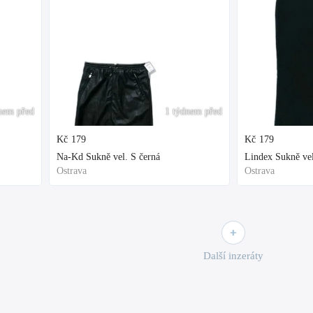
nem před
1 týdnem před
Kč
179
Kč
179
Na-Kd Sukně vel. S černá
Lindex Sukně vel
Ostrava
Ostrava
Další inzeráty