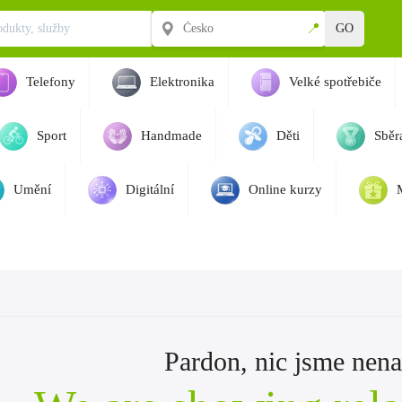
📍
GO
Telefony
Elektronika
Velké spotřebiče
Sport
Handmade
Děti
Sběra
Umění
Digitální
Online kurzy
Pardon, nic jsme nenaš