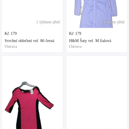
1 týdnem před
1 týdnem před
Kč
179
Kč
179
Svrchní oblečení vel. 86 černá
H&M Šaty vel. M fialová
Ostrava
Ostrava