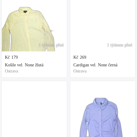
1 týdnem před
1 týdnem před
Kč
179
Kč
269
Košile vel. None žlutá
Cardigan vel. None černá
Ostrava
Ostrava