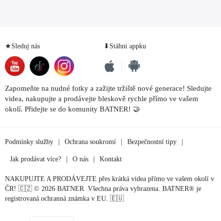
★Sleduj nás
⬇Stáhni appku
Zapomeňte na nudné fotky a zažijte tržiště nové generace! Sledujte
videa, nakupujte a prodávejte bleskově rychle přímo ve vašem
okolí. Přidejte se do komunity BATNER! 🤝
Podmínky služby
|
Ochrana soukromí
|
Bezpečnostní tipy
|
Jak prodávat více?
|
O nás
|
Kontakt
NAKUPUJTE A PRODÁVEJTE přes krátká videa přímo ve vašem okolí v
ČR! 🇨🇿 © 2026 BATNER. Všechna práva vyhrazena. BATNER® je
registrovaná ochranná známka v EU. 🇪🇺