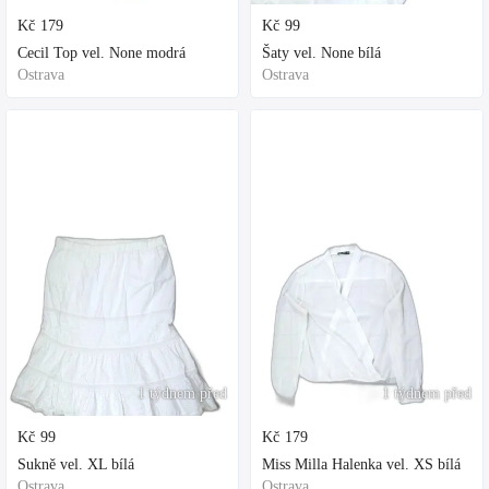
Kč
179
Kč
99
Cecil Top vel. None modrá
Šaty vel. None bílá
Ostrava
Ostrava
1 týdnem před
1 týdnem před
Kč
99
Kč
179
Sukně vel. XL bílá
Miss Milla Halenka vel. XS bílá
Ostrava
Ostrava