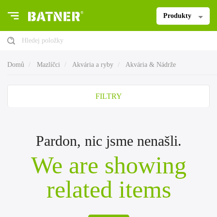
Produkty
Hledej položky
Domů
Mazlíčci
Akvária a ryby
Akvária & Nádrže
FILTRY
Pardon, nic jsme nenašli.
We are showing
related items