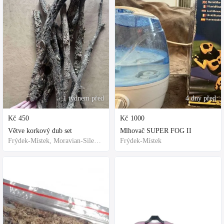
1 týdnem před
4 dny před
Kč
450
Kč
1000
Větve korkový dub set
Mlhovač SUPER FOG II
Frýdek-Místek, Moravian-Silesian Region,Others
Frýdek-Místek