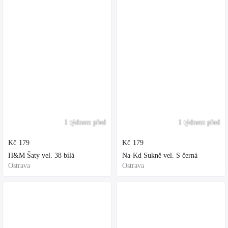
1 týdnem před
1 týdnem před
Kč
179
Kč
179
H&M Šaty vel. 38 bílá
Na-Kd Sukně vel. S černá
Ostrava
Ostrava