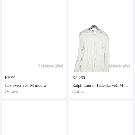
1 týdnem před
1 týdnem před
Kč
99
Kč
269
Cos Svetr vel. M modrá
Ralph Lauren Halenka vel. M bílá
Ostrava
Ostrava