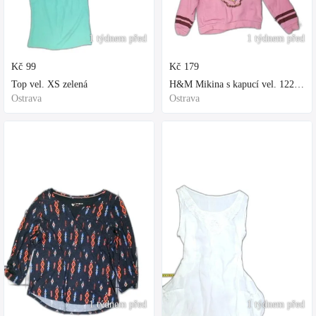
1 týdnem před
1 týdnem před
Kč
99
Kč
179
Top vel. XS zelená
H&M Mikina s kapucí vel. 122 fialová
Ostrava
Ostrava
1 týdnem před
1 týdnem před