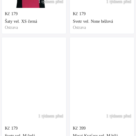
1 týdnem před
1 týdnem před
Kč
179
Kč
179
Šaty vel. XS černá
Svetr vel. None béžová
Ostrava
Ostrava
1 týdnem před
1 týdnem před
Kč
179
Kč
399
Svetr vel. M šedá
Masai Kraťasy vel. M bílá