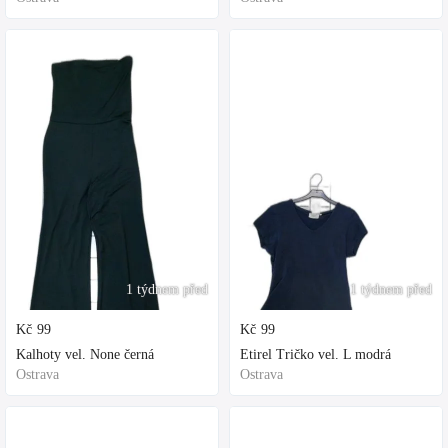
1 týdnem před
1 týdnem před
Kč
99
Kč
99
Kalhoty vel. None černá
Etirel Tričko vel. L modrá
Ostrava
Ostrava