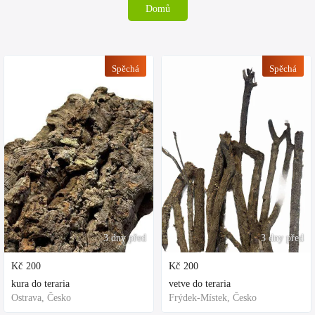
Domů
Spěchá
Spěchá
3 dny před
3 dny před
Kč
200
Kč
200
kura do teraria
vetve do teraria
Ostrava, Česko
Frýdek-Místek, Česko