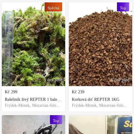
Spěchá
Top
5 dny před
5 dny před
Kč
299
Kč
239
Rašeliník živý REPTER 1 balení - násada, TOP kvalita 30cm-30cm-8cm
Korková drť REPTER 1KG
Frýdek-Místek, Moravian-Silesian Region,Others
Frýdek-Místek, Moravian-Silesian Region,Others
Top