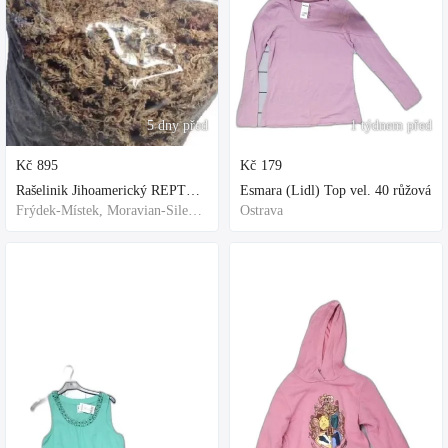
5 dny před
1 týdnem před
Kč
895
Kč
179
Rašelinik Jihoamerický REPTER - 5 balení - 500g -
Esmara (Lidl) Top vel. 40 růžová
Frýdek-Místek, Moravian-Silesian Region,Others
Ostrava