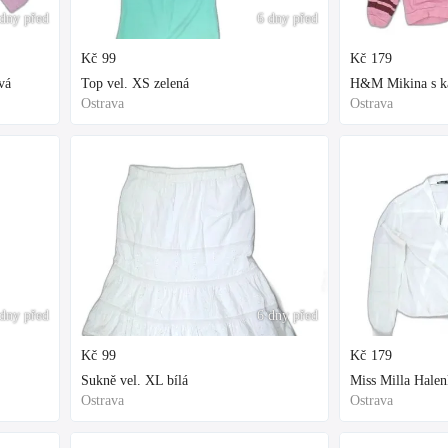
dny před
6 dny před
Kč
99
Kč
179
vá
Top vel. XS zelená
H&M Mikina s kap
Ostrava
Ostrava
dny před
6 dny před
Kč
99
Kč
179
Sukně vel. XL bílá
Miss Milla Halen
Ostrava
Ostrava