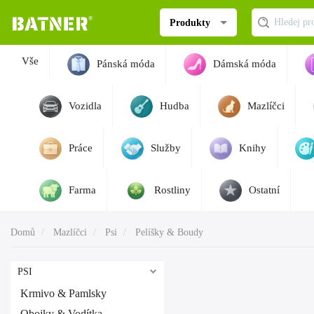
Produkty
Vše
Pánská móda
Dámská móda
Vozidla
Hudba
Mazlíčci
Práce
Služby
Knihy
Farma
Rostliny
Ostatní
Domů
Mazlíčci
Psi
Pelíšky & Boudy
PSI
Krmivo & Pamlsky
Obojky & Vodítka