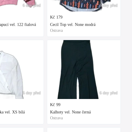
6 dny před
6 dny před
Kč
179
ucí vel. 122 fialová
Cecil Top vel. None modrá
Ostrava
6 dny před
6 dny před
Kč
99
ka vel. XS bílá
Kalhoty vel. None černá
Ostrava