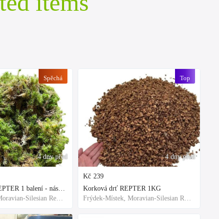
ted items
Spěchá
Top
4 dny před
4 dny před
Kč
239
Rašeliník živý REPTER 1 balení - násada, TOP kvalita 30cm-30cm-8cm
Korková drť REPTER 1KG
Frýdek-Místek, Moravian-Silesian Region,Others
Frýdek-Místek, Moravian-Silesian Region,Others