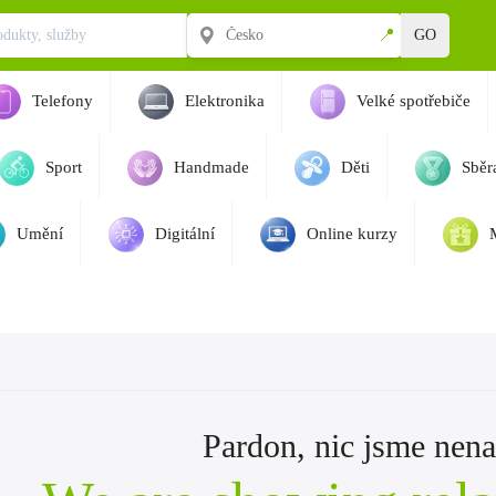
📍
GO
Telefony
Elektronika
Velké spotřebiče
Sport
Handmade
Děti
Sběra
Umění
Digitální
Online kurzy
Pardon, nic jsme nenaš