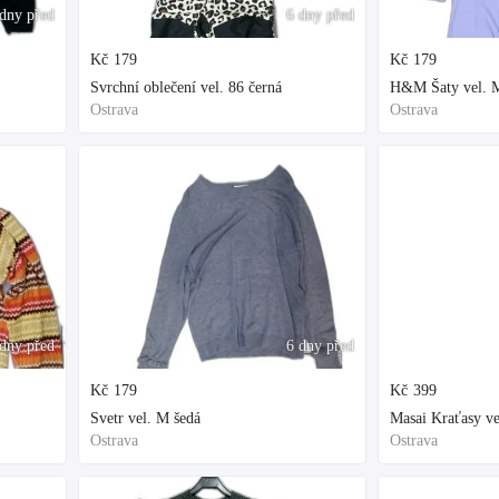
dny před
6 dny před
Kč
179
Kč
179
Svrchní oblečení vel. 86 černá
H&M Šaty vel. M
Ostrava
Ostrava
dny před
6 dny před
Kč
179
Kč
399
Svetr vel. M šedá
Masai Kraťasy ve
Ostrava
Ostrava