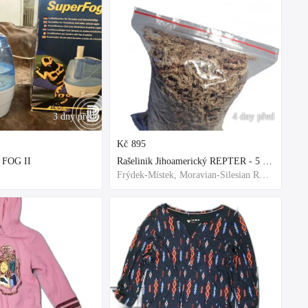
3 dny před
4 dny před
Kč
895
 FOG II
Rašelinik Jihoamerický REPTER - 5 balení - 500g -
Frýdek-Místek, Moravian-Silesian Region,Others