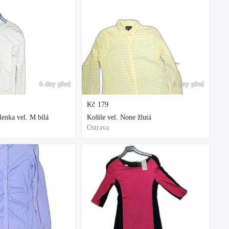
6 dny před
6 dny před
Kč
179
enka vel. M bílá
Košile vel. None žlutá
Ostrava