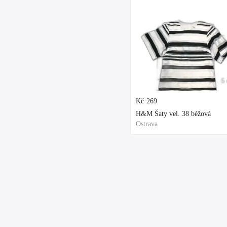
6 
Kč
269
H&M Šaty vel. 38 béžová
Ostrava