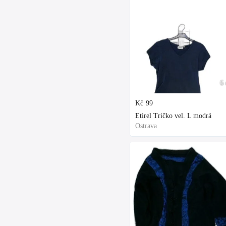
6 
Kč
99
Etirel Tričko vel. L modrá
Ostrava