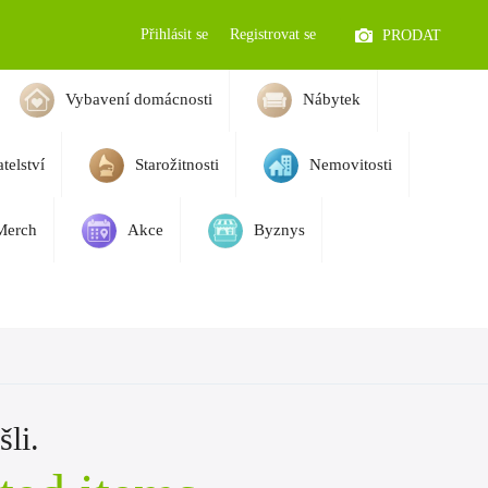
Přihlásit se
Registrovat se
PRODAT
Vybavení domácnosti
Nábytek
telství
Starožitnosti
Nemovitosti
Merch
Akce
Byznys
li.