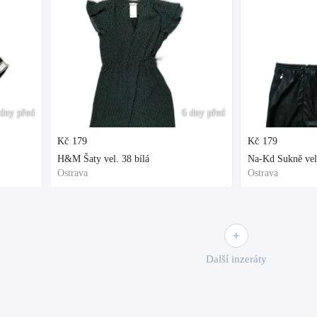
dny před
6 dny před
Kč
179
Kč
179
H&M Šaty vel. 38 bílá
Na-Kd Sukně vel
Ostrava
Ostrava
Další inzeráty