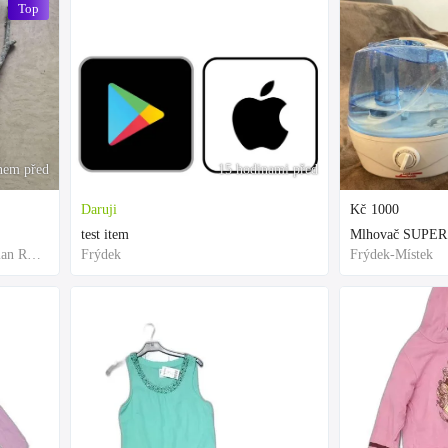
Top
nem před
15 hodinami před
Daruji
Kč
1000
test item
Mlhovač SUPER
Frýdek-Místek, Moravian-Silesian Region,Others
Frýdek
Frýdek-Místek