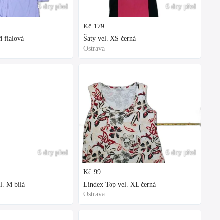
6 dny před
6 dny před
Kč
179
 fialová
Šaty vel. XS černá
Ostrava
6 dny před
6 dny před
Kč
99
l. M bílá
Lindex Top vel. XL černá
Ostrava