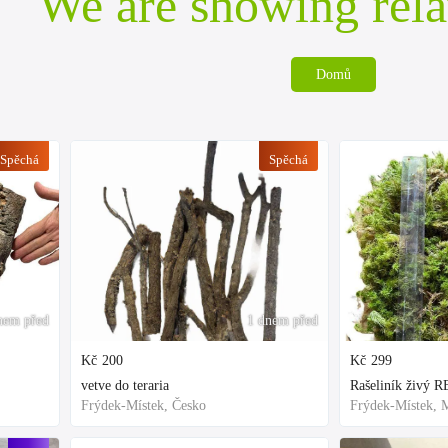
We are showing rela
Domů
Spěchá
Spěchá
nem před
1 dnem před
Kč
200
Kč
299
vetve do teraria
Frýdek-Místek, Česko