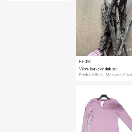
1 týd
Kč
450
Větve korkový dub set