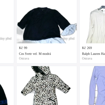
dny před
6 dny před
Kč
99
Kč
269
Cos Svetr vel. M modrá
Ralph Lauren Hal
Ostrava
Ostrava