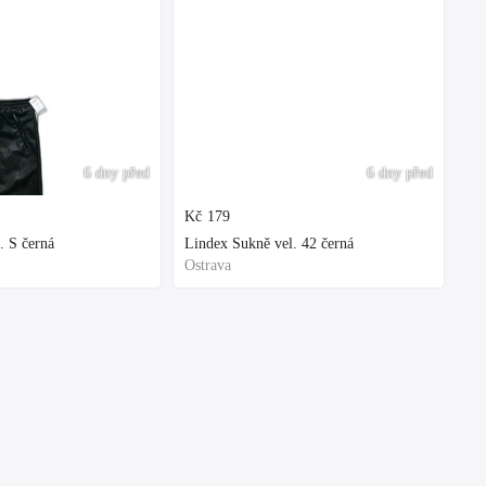
6 dny před
6 dny před
Kč
179
. S černá
Lindex Sukně vel. 42 černá
Ostrava