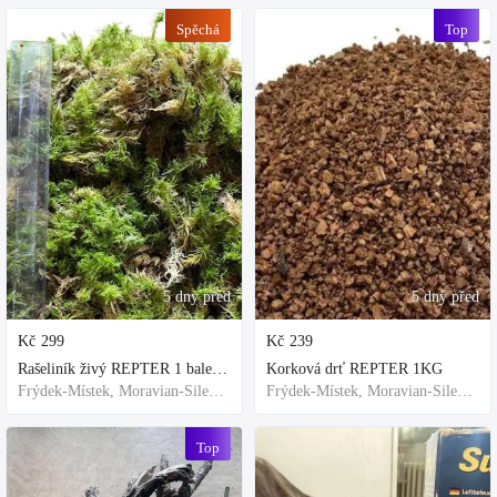
Spěchá
Top
5 dny před
5 dny před
Kč
299
Kč
239
Rašeliník živý REPTER 1 balení - násada, TOP kvalita 30cm-30cm-8cm
Korková drť REPTER 1KG
Frýdek-Místek, Moravian-Silesian Region,Others
Frýdek-Místek, Moravian-Silesian Region,Others
Top