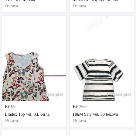
Ostrava
Ostrava
1 týdnem před
1 týdnem před
Kč
99
Kč
269
Lindex Top vel. XL černá
H&M Šaty vel. 38 béžová
Ostrava
Ostrava