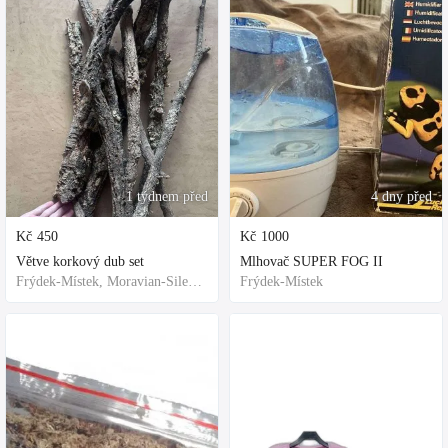
1 týdnem před
4 dny před
Kč
450
Kč
1000
Větve korkový dub set
Mlhovač SUPER FOG II
Frýdek-Místek, Moravian-Silesian Region,Others
Frýdek-Místek