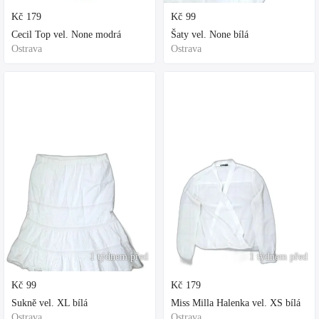
Kč
179
Kč
99
Cecil Top vel. None modrá
Šaty vel. None bílá
Ostrava
Ostrava
1 týdnem před
1 týdnem před
Kč
99
Kč
179
Sukně vel. XL bílá
Miss Milla Halenka vel. XS bílá
Ostrava
Ostrava