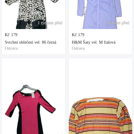
1 týdnem před
1 týdnem před
Kč
179
Kč
179
Svrchní oblečení vel. 86 černá
H&M Šaty vel. M fialová
Ostrava
Ostrava