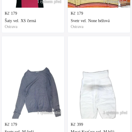
1 týdnem před
1 týdnem před
Kč
179
Kč
179
Šaty vel. XS černá
Svetr vel. None béžová
Ostrava
Ostrava
1 týdnem před
1 týdnem před
Kč
179
Kč
399
Svetr vel. M šedá
Masai Kraťasy vel. M bílá