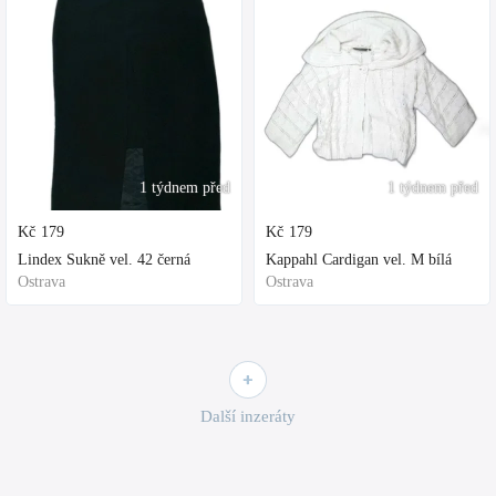
1 týdnem před
1 týdnem před
Kč
179
Kč
179
Lindex Sukně vel. 42 černá
Kappahl Cardigan vel. M bílá
Ostrava
Ostrava
Další inzeráty