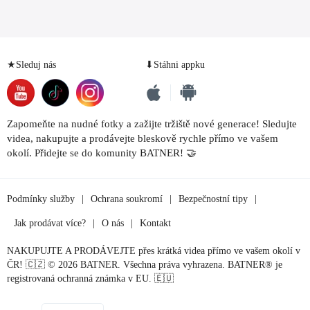
★Sleduj nás
⬇Stáhni appku
Zapomeňte na nudné fotky a zažijte tržiště nové generace! Sledujte
videa, nakupujte a prodávejte bleskově rychle přímo ve vašem
okolí. Přidejte se do komunity BATNER! 🤝
Podmínky služby
|
Ochrana soukromí
|
Bezpečnostní tipy
|
Jak prodávat více?
|
O nás
|
Kontakt
NAKUPUJTE A PRODÁVEJTE přes krátká videa přímo ve vašem okolí v
ČR! 🇨🇿 © 2026 BATNER. Všechna práva vyhrazena. BATNER® je
registrovaná ochranná známka v EU. 🇪🇺