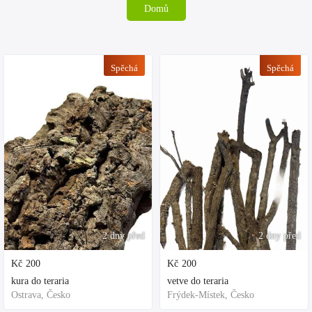
Domů
Spěchá
Spěchá
2 dny před
2 dny před
Kč
200
Kč
200
kura do teraria
vetve do teraria
Ostrava, Česko
Frýdek-Místek, Česko