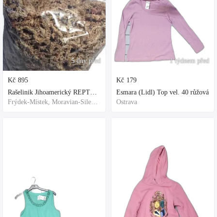
5 dny před
1 týdnem před
Kč
895
Kč
179
Rašelinik Jihoamerický REPTER - 5 balení - 500g -
Esmara (Lidl) Top vel. 40 růžová
Frýdek-Místek, Moravian-Silesian Region,Others
Ostrava