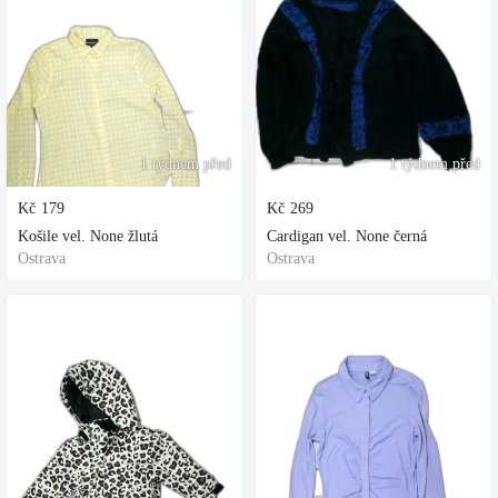
1 týdnem před
1 týdnem před
Kč
179
Kč
269
Košile vel. None žlutá
Cardigan vel. None černá
Ostrava
Ostrava