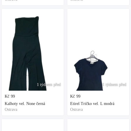
1 týdnem před
1 týdnem před
Kč
99
Kč
99
Kalhoty vel. None černá
Etirel Tričko vel. L modrá
Ostrava
Ostrava