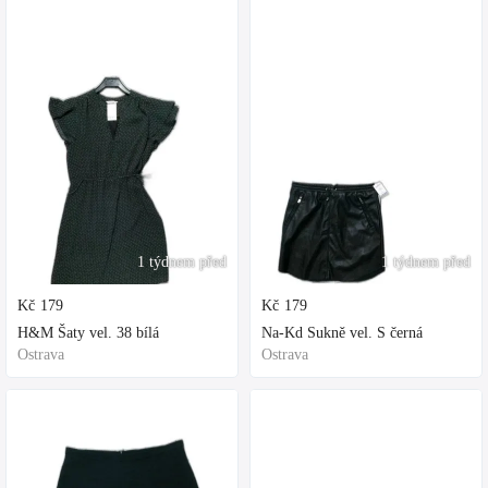
1 týdnem před
1 týdnem před
Kč
179
Kč
179
H&M Šaty vel. 38 bílá
Na-Kd Sukně vel. S černá
Ostrava
Ostrava