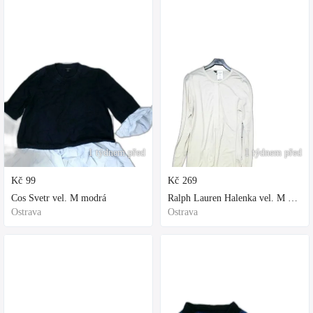
1 týdnem před
1 týdnem před
Kč
99
Kč
269
Cos Svetr vel. M modrá
Ralph Lauren Halenka vel. M bílá
Ostrava
Ostrava