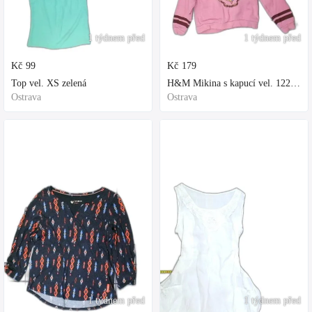
1 týdnem před
1 týdnem před
Kč
99
Kč
179
Top vel. XS zelená
H&M Mikina s kapucí vel. 122 fialová
Ostrava
Ostrava
1 týdnem před
1 týdnem před