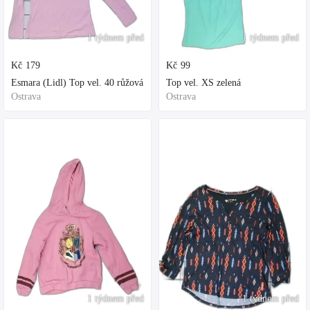
1 týdnem před
1 týdnem před
Kč
179
Kč
99
Esmara (Lidl) Top vel. 40 růžová
Top vel. XS zelená
Ostrava
Ostrava
1 týdnem před
1 týdnem před