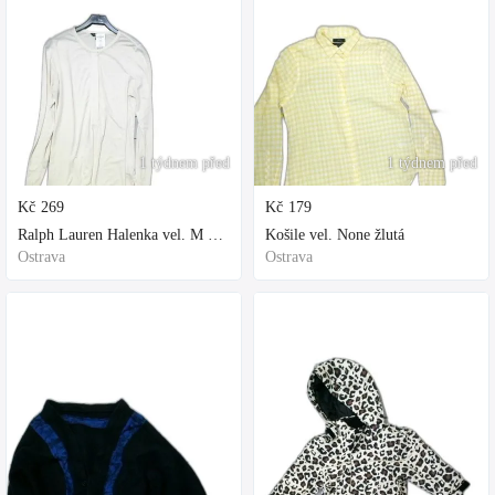
1 týdnem před
1 týdnem před
Kč
269
Kč
179
Ralph Lauren Halenka vel. M bílá
Košile vel. None žlutá
Ostrava
Ostrava