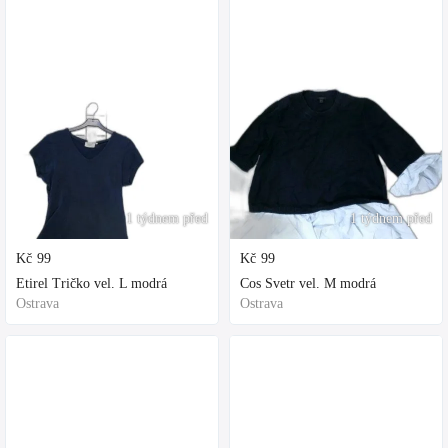
1 týdnem před
1 týdnem před
Kč
99
Kč
99
Etirel Tričko vel. L modrá
Cos Svetr vel. M modrá
Ostrava
Ostrava