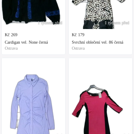
1 týdnem před
1 týdnem před
Kč
269
Kč
179
Cardigan vel. None černá
Svrchní oblečení vel. 86 černá
Ostrava
Ostrava