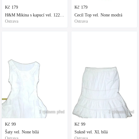
Kč
179
Kč
179
H&M Mikina s kapucí vel. 122 fialová
Cecil Top vel. None modrá
Ostrava
Ostrava
1 týdnem před
1 týdnem před
Kč
99
Kč
99
Šaty vel. None bílá
Sukně vel. XL bílá
Ostrava
Ostrava