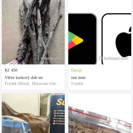
1 týdnem před
22 hodinami před
Kč
450
Daruji
Větve korkový dub set
test item
Frýdek-Místek, Moravian-Silesian Region,Others
Frýdek