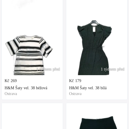
1 týdnem před
1 týdnem před
Kč
269
Kč
179
H&M Šaty vel. 38 béžová
H&M Šaty vel. 38 bílá
Ostrava
Ostrava