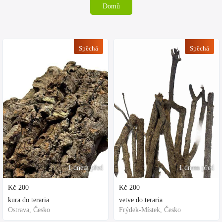
Domů
Spěchá
Spěchá
1 dnem před
1 dnem před
Kč
200
Kč
200
kura do teraria
vetve do teraria
Ostrava, Česko
Frýdek-Místek, Česko