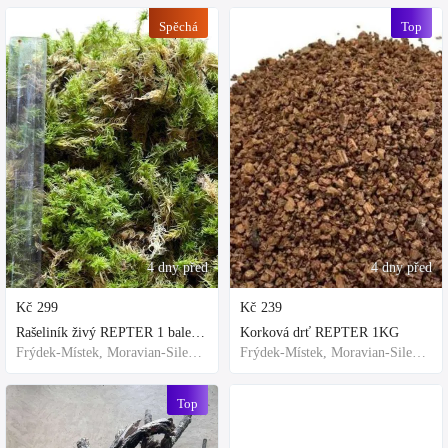
Spěchá
Top
4 dny před
4 dny před
Kč
299
Kč
239
Rašeliník živý REPTER 1 balení - násada, TOP kvalita 30cm-30cm-8cm
Korková drť REPTER 1KG
Frýdek-Místek, Moravian-Silesian Region,Others
Frýdek-Místek, Moravian-Silesian Region,Others
Top