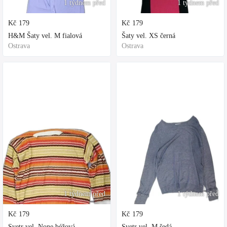
1 týdnem před
1 týdnem před
Kč
179
Kč
179
H&M Šaty vel. M fialová
Šaty vel. XS černá
Ostrava
Ostrava
1 týdnem před
1 týdnem před
Kč
179
Kč
179
Svetr vel. None béžová
Svetr vel. M šedá