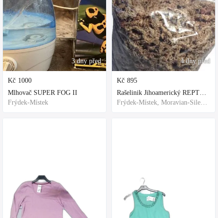
3 dny před
4 dny před
Kč
1000
Kč
895
Mlhovač SUPER FOG II
Rašelinik Jihoamerický REPTER - 5 balení - 500g -
Frýdek-Místek
Frýdek-Místek, Moravian-Silesian Region,Others