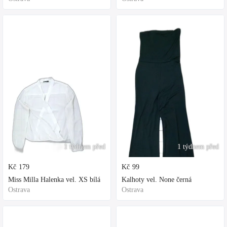
1 týdnem před
1 týdnem před
Kč
179
Kč
99
Miss Milla Halenka vel. XS bílá
Kalhoty vel. None černá
Ostrava
Ostrava