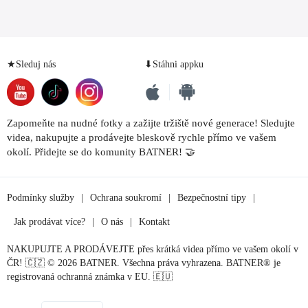
★Sleduj nás
⬇Stáhni appku
Zapomeňte na nudné fotky a zažijte tržiště nové generace! Sledujte
videa, nakupujte a prodávejte bleskově rychle přímo ve vašem
okolí. Přidejte se do komunity BATNER! 🤝
Podmínky služby
|
Ochrana soukromí
|
Bezpečnostní tipy
|
Jak prodávat více?
|
O nás
|
Kontakt
NAKUPUJTE A PRODÁVEJTE přes krátká videa přímo ve vašem okolí v
ČR! 🇨🇿 © 2026 BATNER. Všechna práva vyhrazena. BATNER® je
registrovaná ochranná známka v EU. 🇪🇺