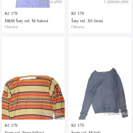
1 týdnem před
1 týdnem před
Kč
179
Kč
179
H&M Šaty vel. M fialová
Šaty vel. XS černá
Ostrava
Ostrava
1 týdnem před
1 týdnem před
Kč
179
Kč
179
Svetr vel. None béžová
Svetr vel. M šedá