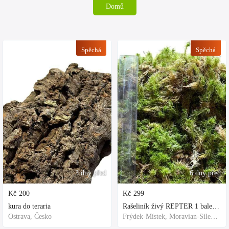
Domů
Spěchá
Spěchá
3 dny před
6 dny před
Kč
200
Kč
299
kura do teraria
Rašeliník živý REPTER 1 balení - násada, TOP kvalita 30cm-30cm-8cm
Ostrava, Česko
Frýdek-Místek, Moravian-Silesian Region,Others