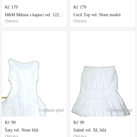
Kč
179
Kč
179
H&M Mikina s kapucí vel. 122 fialová
Cecil Top vel. None modrá
Ostrava
Ostrava
1 týdnem před
1 týdnem před
Kč
99
Kč
99
Šaty vel. None bílá
Sukně vel. XL bílá
Ostrava
Ostrava