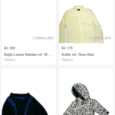
1 týdnem před
1 týdnem před
Kč
269
Kč
179
Ralph Lauren Halenka vel. M bílá
Košile vel. None žlutá
Ostrava
Ostrava