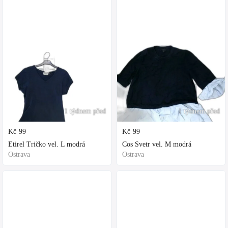
1 týdnem před
1 týdnem před
Kč
99
Kč
99
Etirel Tričko vel. L modrá
Cos Svetr vel. M modrá
Ostrava
Ostrava