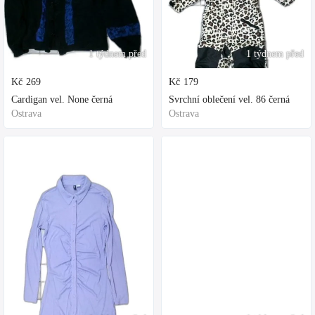
1 týdnem před
1 týdnem před
Kč
269
Kč
179
Cardigan vel. None černá
Svrchní oblečení vel. 86 černá
Ostrava
Ostrava