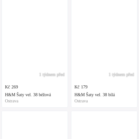
1 týdnem před
1 týdnem před
Kč
269
Kč
179
H&M Šaty vel. 38 béžová
H&M Šaty vel. 38 bílá
Ostrava
Ostrava