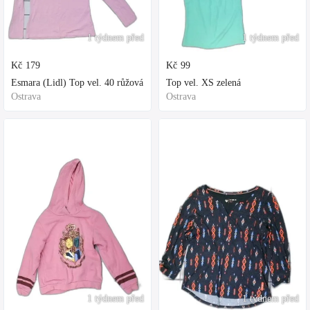
1 týdnem před
1 týdnem před
Kč
179
Kč
99
Esmara (Lidl) Top vel. 40 růžová
Top vel. XS zelená
Ostrava
Ostrava
1 týdnem před
1 týdnem před