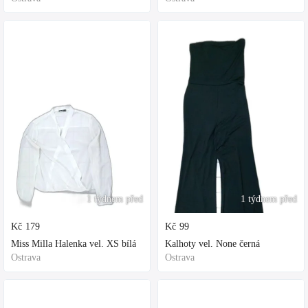
1 týdnem před
1 týdnem před
Kč
179
Kč
99
Miss Milla Halenka vel. XS bílá
Kalhoty vel. None černá
Ostrava
Ostrava