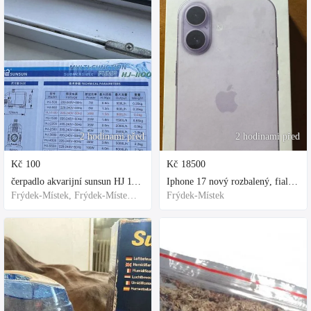
2 hodinami před
2 hodinami před
Kč
100
Kč
18500
čerpadlo akvarijní sunsun HJ 1100
Iphone 17 nový rozbalený, fialová, ochranne sklo a obal kupovane za 80
Frýdek-Místek, Frýdek-Místek District, Czechia
Frýdek-Místek