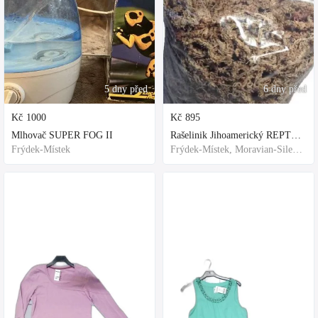
5 dny před
6 dny před
Kč
1000
Kč
895
Mlhovač SUPER FOG II
Rašelinik Jihoamerický REPTER - 5 balení - 500g -
Frýdek-Místek
Frýdek-Místek, Moravian-Silesian Region,Others