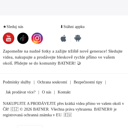
★Sleduj nás
⬇Stáhni appku
Zapomeňte na nudné fotky a zažijte tržiště nové generace! Sledujte
videa, nakupujte a prodávejte bleskově rychle přímo ve vašem
okolí. Přidejte se do komunity BATNER! 🤝
Podmínky služby
|
Ochrana soukromí
|
Bezpečnostní tipy
|
Jak prodávat více?
|
O nás
|
Kontakt
NAKUPUJTE A PRODÁVEJTE přes krátká videa přímo ve vašem okolí v
ČR! 🇨🇿 © 2026 BATNER. Všechna práva vyhrazena. BATNER® je
registrovaná ochranná známka v EU. 🇪🇺