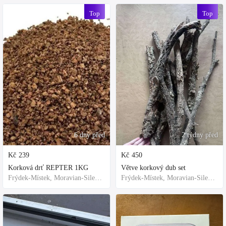
Top
Top
6 dny před
2 týdny před
Kč
239
Kč
450
Korková drť REPTER 1KG
Větve korkový dub set
Frýdek-Místek, Moravian-Silesian Region,Others
Frýdek-Místek, Moravian-Silesian Region,Others