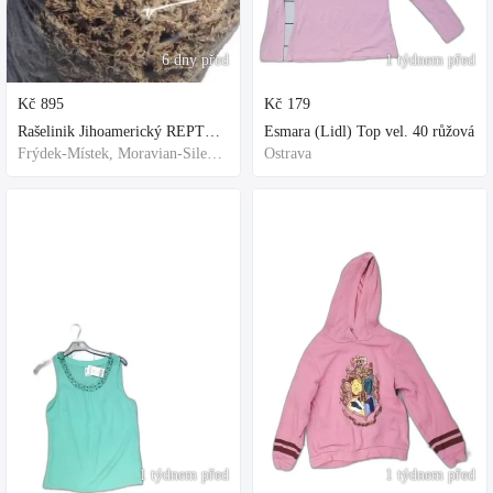
6 dny před
1 týdnem před
Kč
895
Kč
179
Rašelinik Jihoamerický REPTER - 5 balení - 500g -
Esmara (Lidl) Top vel. 40 růžová
Frýdek-Místek, Moravian-Silesian Region,Others
Ostrava
1 týdnem před
1 týdnem před