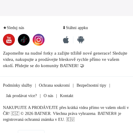
★Sleduj nás
⬇Stáhni appku
Zapomeňte na nudné fotky a zažijte tržiště nové generace! Sledujte
videa, nakupujte a prodávejte bleskově rychle přímo ve vašem
okolí. Přidejte se do komunity BATNER! 🤝
Podmínky služby
|
Ochrana soukromí
|
Bezpečnostní tipy
|
Jak prodávat více?
|
O nás
|
Kontakt
NAKUPUJTE A PRODÁVEJTE přes krátká videa přímo ve vašem okolí v
ČR! 🇨🇿 © 2026 BATNER. Všechna práva vyhrazena. BATNER® je
registrovaná ochranná známka v EU. 🇪🇺