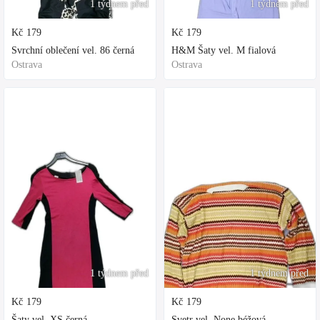
1 týdnem před
1 týdnem před
Kč
179
Kč
179
Svrchní oblečení vel. 86 černá
H&M Šaty vel. M fialová
Ostrava
Ostrava
1 týdnem před
1 týdnem před
Kč
179
Kč
179
Šaty vel. XS černá
Svetr vel. None béžová