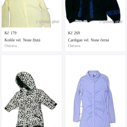
1 týdnem před
1 týdnem před
Kč
179
Kč
269
Košile vel. None žlutá
Cardigan vel. None černá
Ostrava
Ostrava