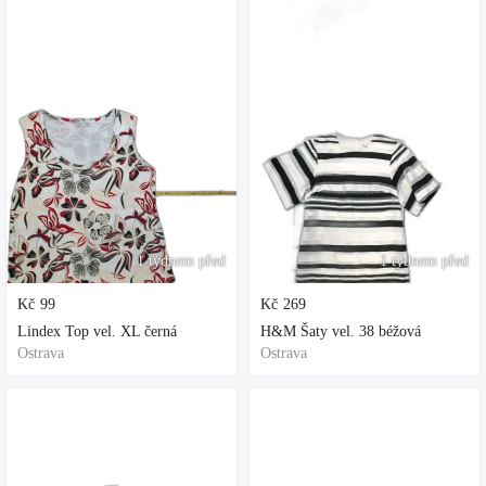
1 týdnem před
1 týdnem před
Kč
99
Kč
269
Lindex Top vel. XL černá
H&M Šaty vel. 38 béžová
Ostrava
Ostrava