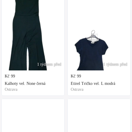
1 týdnem před
1 týdnem před
Kč
99
Kč
99
Kalhoty vel. None černá
Etirel Tričko vel. L modrá
Ostrava
Ostrava