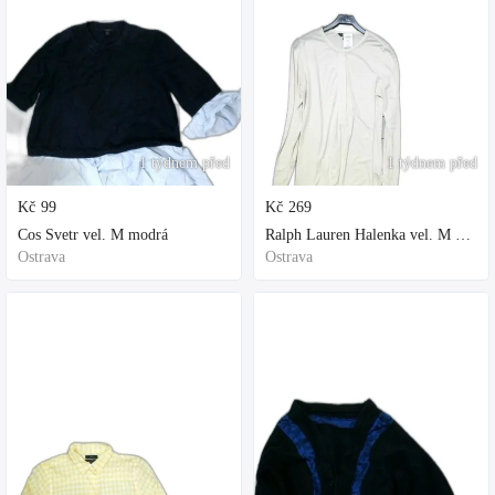
1 týdnem před
1 týdnem před
Kč
99
Kč
269
Cos Svetr vel. M modrá
Ralph Lauren Halenka vel. M bílá
Ostrava
Ostrava