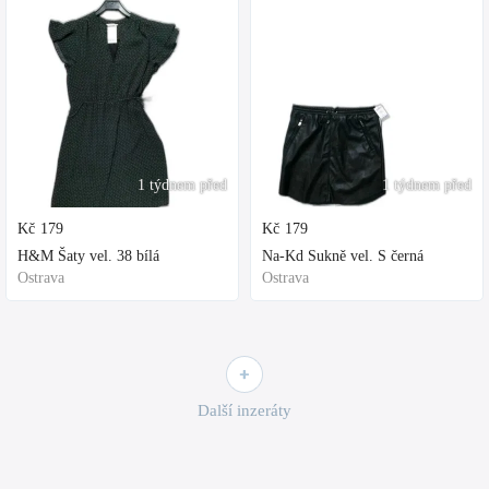
1 týdnem před
1 týdnem před
Kč
179
Kč
179
H&M Šaty vel. 38 bílá
Na-Kd Sukně vel. S černá
Ostrava
Ostrava
Další inzeráty