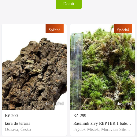
Domů
Spěchá
Spěchá
4 dny před
6 dny před
Kč
200
Kč
299
kura do teraria
Rašeliník živý REPTER 1 balení - násada, TOP kvalita 30cm-30cm-8cm
Ostrava, Česko
Frýdek-Místek, Moravian-Silesian Region,Others