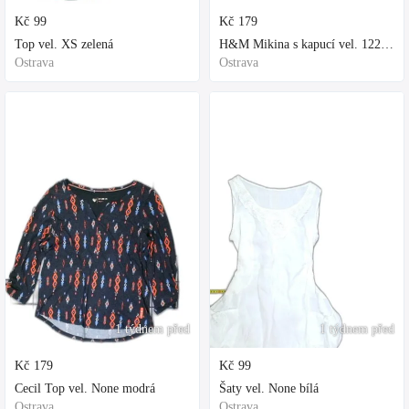
Kč
99
Kč
179
Top vel. XS zelená
H&M Mikina s kapucí vel. 122 fialová
Ostrava
Ostrava
1 týdnem před
1 týdnem před
Kč
179
Kč
99
Cecil Top vel. None modrá
Šaty vel. None bílá
Ostrava
Ostrava