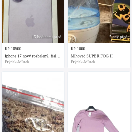
15 hodinami před
5 dny před
Kč
18500
Kč
1000
Iphone 17 nový rozbalený, fialová, ochranne sklo a obal kupovane za 80
Mlhovač SUPER FOG II
Frýdek-Místek
Frýdek-Místek