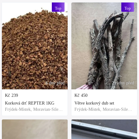
Top
Top
6 dny před
2 týdny před
Kč
239
Kč
450
Korková drť REPTER 1KG
Větve korkový dub set
Frýdek-Místek, Moravian-Silesian Region,Others
Frýdek-Místek, Moravian-Silesian Region,Others