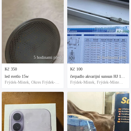
5 hodinami před
15 hodinami před
Kč
350
Kč
100
led svetlo 15w
čerpadlo akvarijní sunsun HJ 1100
Frýdek-Místek, Okres Frýdek-Místek, Česko
Frýdek-Místek, Frýdek-Místek District, Czechia