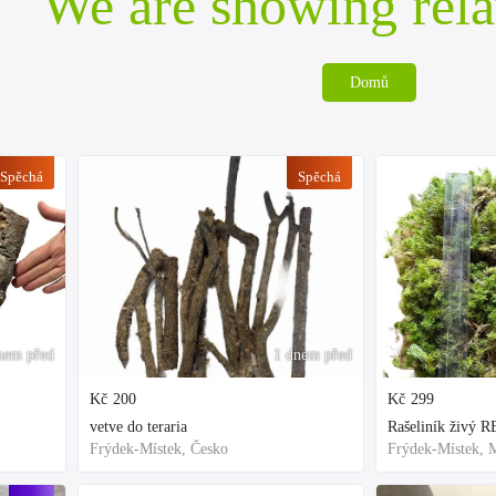
We are showing rela
Domů
Spěchá
Spěchá
nem před
1 dnem před
Kč
200
Kč
299
vetve do teraria
Frýdek-Místek, Česko