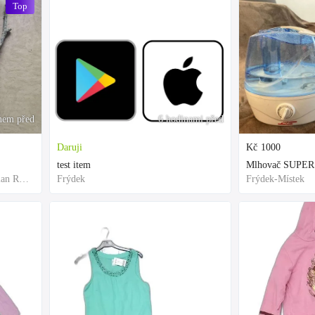
Top
nem před
6 hodinami před
Daruji
Kč
1000
test item
Mlhovač SUPER
Frýdek-Místek, Moravian-Silesian Region,Others
Frýdek
Frýdek-Místek