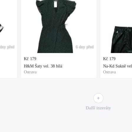
dny před
6 dny před
Kč
179
Kč
179
H&M Šaty vel. 38 bílá
Na-Kd Sukně vel
Ostrava
Ostrava
Další inzeráty