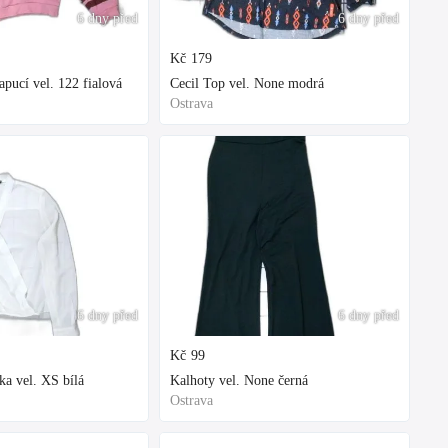
6 dny před
6 dny před
Kč
179
ucí vel. 122 fialová
Cecil Top vel. None modrá
Ostrava
6 dny před
6 dny před
Kč
99
ka vel. XS bílá
Kalhoty vel. None černá
Ostrava