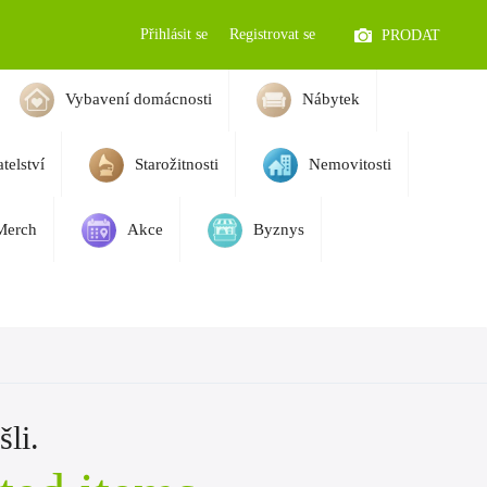
Přihlásit se
Registrovat se
PRODAT
Vybavení domácnosti
Nábytek
telství
Starožitnosti
Nemovitosti
Merch
Akce
Byznys
li.