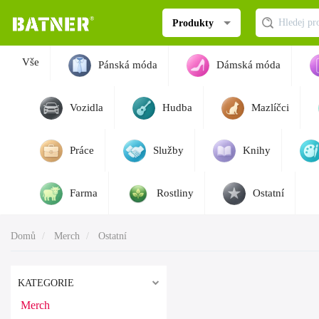
Produkty
Vše
Pánská móda
Dámská móda
Vozidla
Hudba
Mazlíčci
Práce
Služby
Knihy
Farma
Rostliny
Ostatní
Domů
Merch
Ostatní
KATEGORIE
Merch