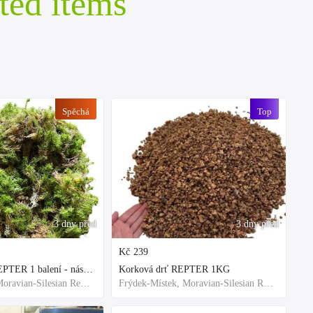
ted items
Spěchá
Top
3 dny před
3 dny před
Kč
239
Rašeliník živý REPTER 1 balení - násada, TOP kvalita 30cm-30cm-8cm
Korková drť REPTER 1KG
Frýdek-Místek, Moravian-Silesian Region,Others
Frýdek-Místek, Moravian-Silesian Region,Others