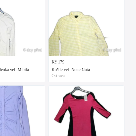
6 dny před
6 dny před
Kč
179
enka vel. M bílá
Košile vel. None žlutá
Ostrava