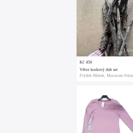
1 týd
Kč
450
Větve korkový dub set