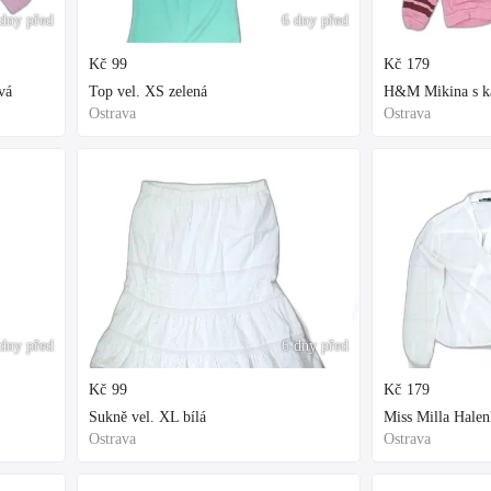
dny před
6 dny před
Kč
99
Kč
179
vá
Top vel. XS zelená
H&M Mikina s kap
Ostrava
Ostrava
dny před
6 dny před
Kč
99
Kč
179
Sukně vel. XL bílá
Miss Milla Halen
Ostrava
Ostrava