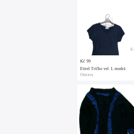
6 
Kč
99
Etirel Tričko vel. L modrá
Ostrava