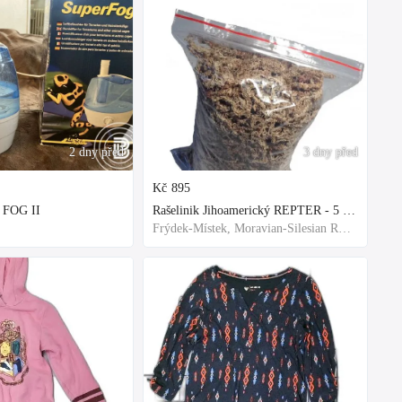
2 dny před
3 dny před
Kč
895
 FOG II
Rašelinik Jihoamerický REPTER - 5 balení - 500g -
Frýdek-Místek, Moravian-Silesian Region,Others