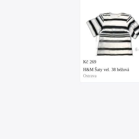
6 
Kč
269
H&M Šaty vel. 38 béžová
Ostrava