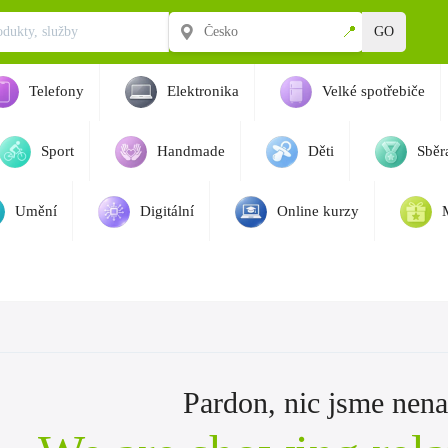
📍
GO
Telefony
Elektronika
Velké spotřebiče
Sport
Handmade
Děti
Sběra
Umění
Digitální
Online kurzy
Pardon, nic jsme nenaš