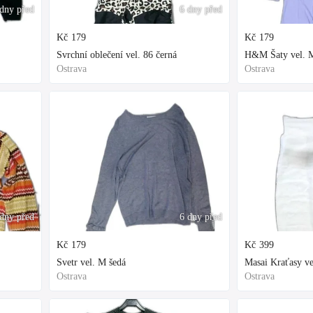
dny před
6 dny před
Kč
179
Kč
179
Svrchní oblečení vel. 86 černá
H&M Šaty vel. M
Ostrava
Ostrava
dny před
6 dny před
Kč
179
Kč
399
Svetr vel. M šedá
Masai Kraťasy ve
Ostrava
Ostrava