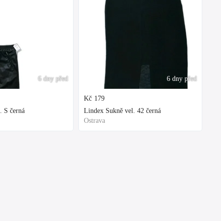
6 dny před
6 dny před
Kč
179
. S černá
Lindex Sukně vel. 42 černá
Ostrava