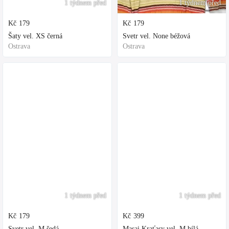
1 týdnem před
1 týdnem před
Kč
179
Kč
179
Šaty vel. XS černá
Svetr vel. None béžová
Ostrava
Ostrava
1 týdnem před
1 týdnem před
Kč
179
Kč
399
Svetr vel. M šedá
Masai Kraťasy vel. M bílá