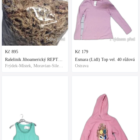
5 dny před
1 týdnem před
Kč
895
Kč
179
Rašelinik Jihoamerický REPTER - 5 balení - 500g -
Esmara (Lidl) Top vel. 40 růžová
Frýdek-Místek, Moravian-Silesian Region,Others
Ostrava