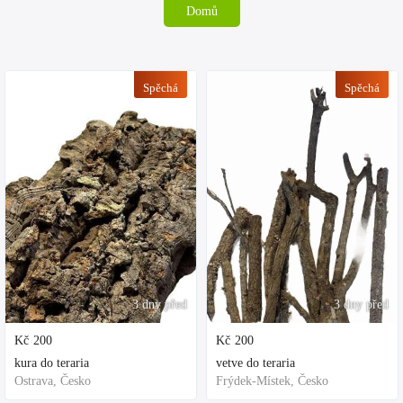
Domů
Spěchá
Spěchá
3 dny před
3 dny před
Kč
200
Kč
200
kura do teraria
vetve do teraria
Ostrava, Česko
Frýdek-Místek, Česko