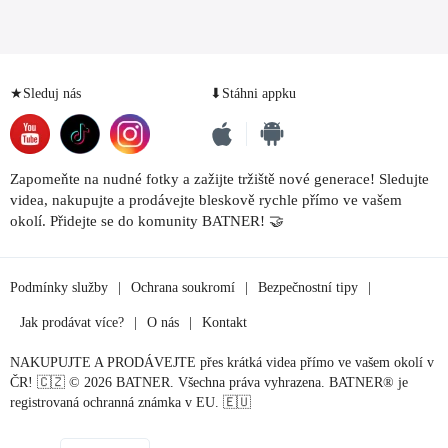
★Sleduj nás
⬇Stáhni appku
Zapomeňte na nudné fotky a zažijte tržiště nové generace! Sledujte
videa, nakupujte a prodávejte bleskově rychle přímo ve vašem
okolí. Přidejte se do komunity BATNER! 🤝
Podmínky služby
|
Ochrana soukromí
|
Bezpečnostní tipy
|
Jak prodávat více?
|
O nás
|
Kontakt
NAKUPUJTE A PRODÁVEJTE přes krátká videa přímo ve vašem okolí v
ČR! 🇨🇿 © 2026 BATNER. Všechna práva vyhrazena. BATNER® je
registrovaná ochranná známka v EU. 🇪🇺