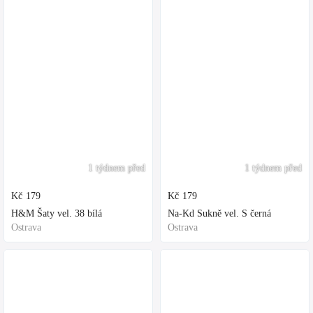
1 týdnem před
1 týdnem před
Kč
179
Kč
179
H&M Šaty vel. 38 bílá
Na-Kd Sukně vel. S černá
Ostrava
Ostrava