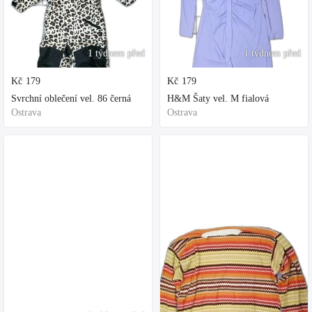
1 týdnem před
1 týdnem před
Kč
179
Kč
179
Svrchní oblečení vel. 86 černá
H&M Šaty vel. M fialová
Ostrava
Ostrava