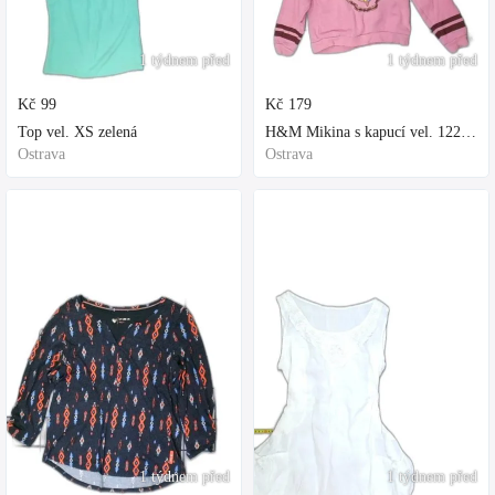
1 týdnem před
1 týdnem před
Kč
99
Kč
179
Top vel. XS zelená
H&M Mikina s kapucí vel. 122 fialová
Ostrava
Ostrava
1 týdnem před
1 týdnem před