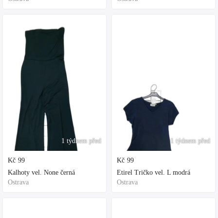
1 týdnem před
1 týdnem před
Kč
99
Kč
99
Kalhoty vel. None černá
Etirel Tričko vel. L modrá
Ostrava
Ostrava