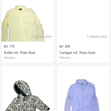
1 týdnem před
1 týdnem před
Kč
179
Kč
269
Košile vel. None žlutá
Cardigan vel. None černá
Ostrava
Ostrava