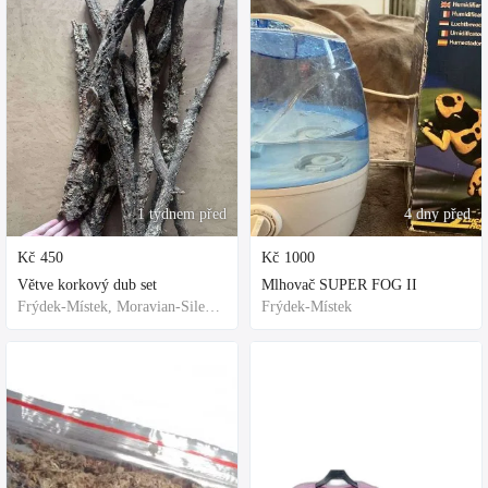
1 týdnem před
4 dny před
Kč
450
Kč
1000
Větve korkový dub set
Mlhovač SUPER FOG II
Frýdek-Místek, Moravian-Silesian Region,Others
Frýdek-Místek