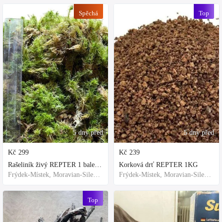
Spěchá
Top
5 dny před
5 dny před
Kč
299
Kč
239
Rašeliník živý REPTER 1 balení - násada, TOP kvalita 30cm-30cm-8cm
Korková drť REPTER 1KG
Frýdek-Místek, Moravian-Silesian Region,Others
Frýdek-Místek, Moravian-Silesian Region,Others
Top