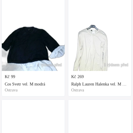
1 týdnem před
1 týdnem před
Kč
99
Kč
269
Cos Svetr vel. M modrá
Ralph Lauren Halenka vel. M bílá
Ostrava
Ostrava