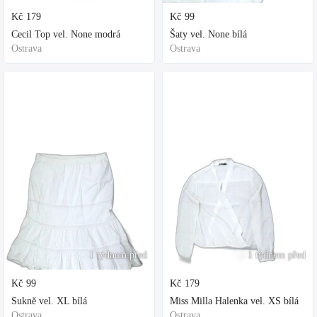
Kč
179
Kč
99
Cecil Top vel. None modrá
Šaty vel. None bílá
Ostrava
Ostrava
1 týdnem před
1 týdnem před
Kč
99
Kč
179
Sukně vel. XL bílá
Miss Milla Halenka vel. XS bílá
Ostrava
Ostrava