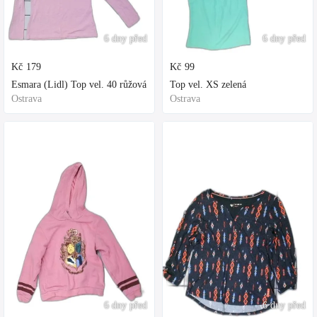
6 dny před
6 dny před
Kč
179
Kč
99
Esmara (Lidl) Top vel. 40 růžová
Top vel. XS zelená
Ostrava
Ostrava
6 dny před
6 dny před