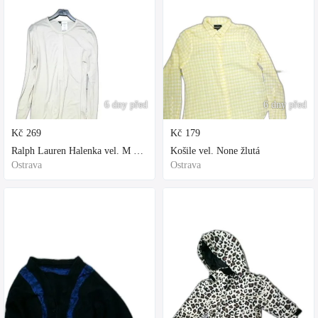
6 dny před
6 dny před
Kč
269
Kč
179
Ralph Lauren Halenka vel. M bílá
Košile vel. None žlutá
Ostrava
Ostrava