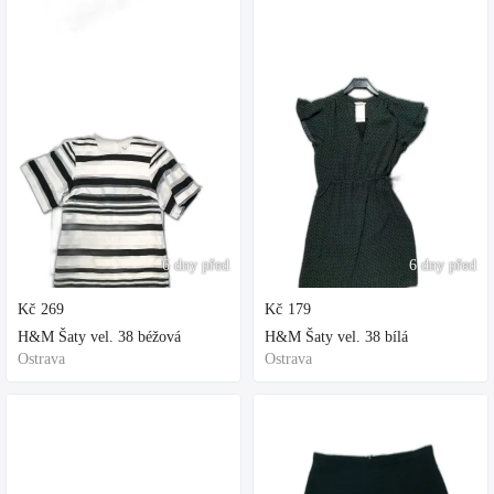
6 dny před
6 dny před
Kč
269
Kč
179
H&M Šaty vel. 38 béžová
H&M Šaty vel. 38 bílá
Ostrava
Ostrava