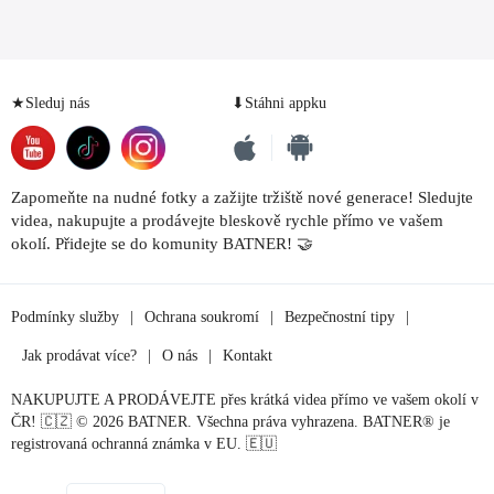
★Sleduj nás
⬇Stáhni appku
Zapomeňte na nudné fotky a zažijte tržiště nové generace! Sledujte
videa, nakupujte a prodávejte bleskově rychle přímo ve vašem
okolí. Přidejte se do komunity BATNER! 🤝
Podmínky služby
|
Ochrana soukromí
|
Bezpečnostní tipy
|
Jak prodávat více?
|
O nás
|
Kontakt
NAKUPUJTE A PRODÁVEJTE přes krátká videa přímo ve vašem okolí v
ČR! 🇨🇿 © 2026 BATNER. Všechna práva vyhrazena. BATNER® je
registrovaná ochranná známka v EU. 🇪🇺