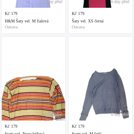
6 dny před
6 dny před
Kč
179
Kč
179
H&M Šaty vel. M fialová
Šaty vel. XS černá
Ostrava
Ostrava
6 dny před
6 dny před
Kč
179
Kč
179
Svetr vel. None béžová
Svetr vel. M šedá