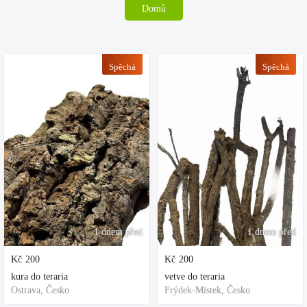
Domů
Spěchá
Spěchá
1 dnem před
1 dnem před
Kč
200
Kč
200
kura do teraria
vetve do teraria
Ostrava, Česko
Frýdek-Místek, Česko