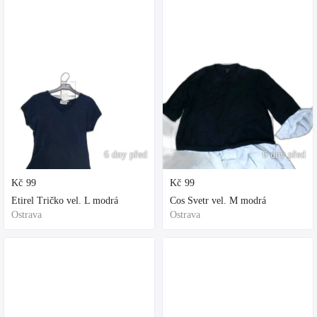
6 dny před
6 dny před
Kč
99
Kč
99
Etirel Tričko vel. L modrá
Cos Svetr vel. M modrá
Ostrava
Ostrava