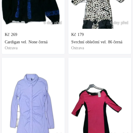
6 dny před
6 dny před
Kč
269
Kč
179
Cardigan vel. None černá
Svrchní oblečení vel. 86 černá
Ostrava
Ostrava