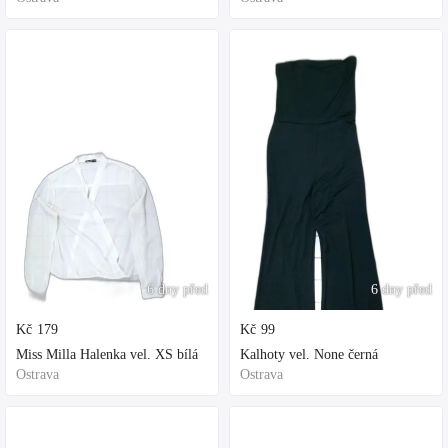
6 dny před
6 dny před
Kč
179
Kč
99
Miss Milla Halenka vel. XS bílá
Kalhoty vel. None černá
Ostrava
Ostrava