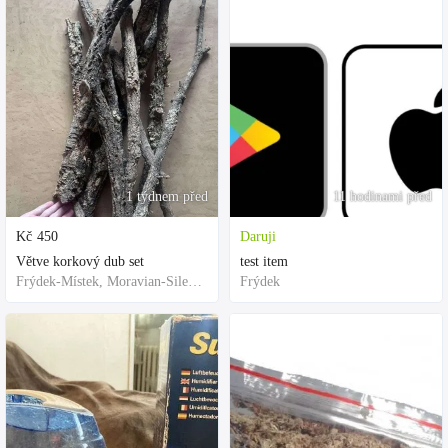
1 týdnem před
11 hodinami před
Kč
450
Daruji
Větve korkový dub set
test item
Frýdek-Místek, Moravian-Silesian Region,Others
Frýdek