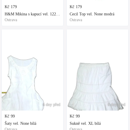
Kč
179
Kč
179
H&M Mikina s kapucí vel. 122 fialová
Cecil Top vel. None modrá
Ostrava
Ostrava
6 dny před
6 dny před
Kč
99
Kč
99
Šaty vel. None bílá
Sukně vel. XL bílá
Ostrava
Ostrava