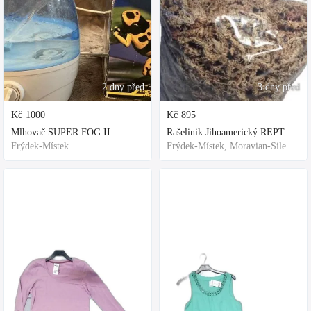
2 dny před
3 dny před
Kč
1000
Kč
895
Mlhovač SUPER FOG II
Rašelinik Jihoamerický REPTER - 5 balení - 500g -
Frýdek-Místek
Frýdek-Místek, Moravian-Silesian Region,Others