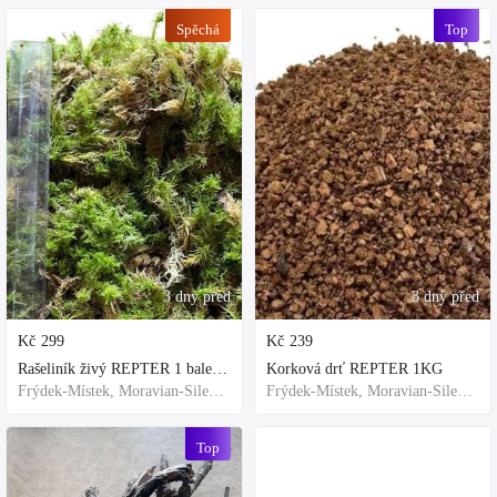
Spěchá
Top
3 dny před
3 dny před
Kč
299
Kč
239
Rašeliník živý REPTER 1 balení - násada, TOP kvalita 30cm-30cm-8cm
Korková drť REPTER 1KG
Frýdek-Místek, Moravian-Silesian Region,Others
Frýdek-Místek, Moravian-Silesian Region,Others
Top