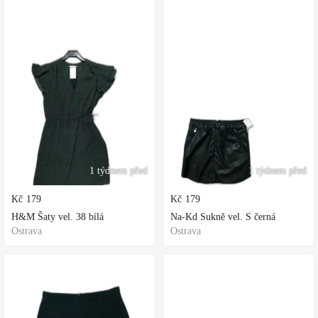
1 týdnem před
1 týdnem před
Kč
179
Kč
179
H&M Šaty vel. 38 bílá
Na-Kd Sukně vel. S černá
Ostrava
Ostrava