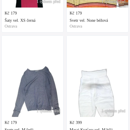
1 týdnem před
1 týdnem před
Kč
179
Kč
179
Šaty vel. XS černá
Svetr vel. None béžová
Ostrava
Ostrava
1 týdnem před
1 týdnem před
Kč
179
Kč
399
Svetr vel. M šedá
Masai Kraťasy vel. M bílá