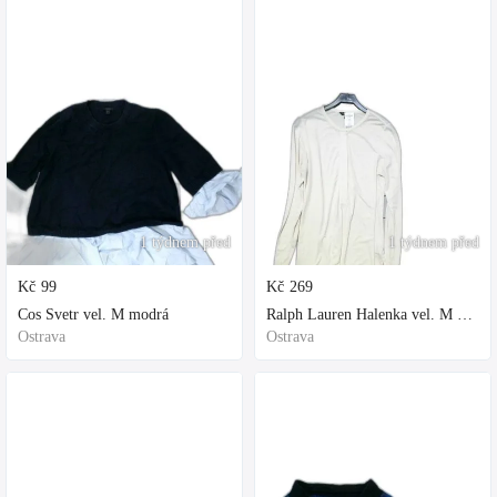
1 týdnem před
1 týdnem před
Kč
99
Kč
269
Cos Svetr vel. M modrá
Ralph Lauren Halenka vel. M bílá
Ostrava
Ostrava