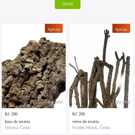
Domů
Spěchá
Spěchá
2 dny před
2 dny před
Kč
200
Kč
200
kura do teraria
vetve do teraria
Ostrava, Česko
Frýdek-Místek, Česko