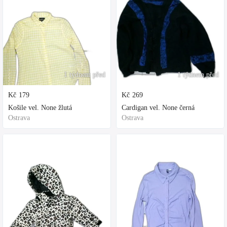
1 týdnem před
1 týdnem před
Kč
179
Kč
269
Košile vel. None žlutá
Cardigan vel. None černá
Ostrava
Ostrava