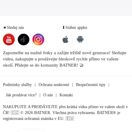
★Sleduj nás
⬇Stáhni appku
Zapomeňte na nudné fotky a zažijte tržiště nové generace! Sledujte
videa, nakupujte a prodávejte bleskově rychle přímo ve vašem
okolí. Přidejte se do komunity BATNER! 🤝
Podmínky služby
|
Ochrana soukromí
|
Bezpečnostní tipy
|
Jak prodávat více?
|
O nás
|
Kontakt
NAKUPUJTE A PRODÁVEJTE přes krátká videa přímo ve vašem okolí v
ČR! 🇨🇿 © 2026 BATNER. Všechna práva vyhrazena. BATNER® je
registrovaná ochranná známka v EU. 🇪🇺