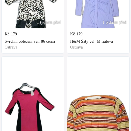
1 týdnem před
1 týdnem před
Kč
179
Kč
179
Svrchní oblečení vel. 86 černá
H&M Šaty vel. M fialová
Ostrava
Ostrava