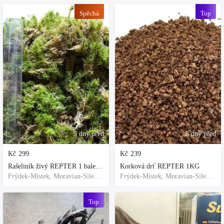
Spěchá
Top
5 dny před
5 dny před
Kč
299
Kč
239
Rašeliník živý REPTER 1 balení - násada, TOP kvalita 30cm-30cm-8cm
Korková drť REPTER 1KG
Frýdek-Místek, Moravian-Silesian Region,Others
Frýdek-Místek, Moravian-Silesian Region,Others
Top