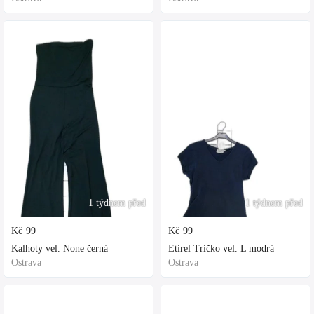
1 týdnem před
1 týdnem před
Kč
99
Kč
99
Kalhoty vel. None černá
Etirel Tričko vel. L modrá
Ostrava
Ostrava