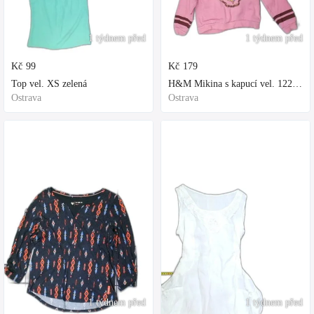
1 týdnem před
1 týdnem před
Kč
99
Kč
179
Top vel. XS zelená
H&M Mikina s kapucí vel. 122 fialová
Ostrava
Ostrava
1 týdnem před
1 týdnem před