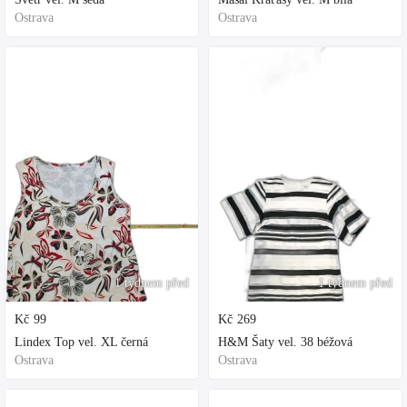
Ostrava
Ostrava
1 týdnem před
1 týdnem před
Kč
99
Kč
269
Lindex Top vel. XL černá
H&M Šaty vel. 38 béžová
Ostrava
Ostrava