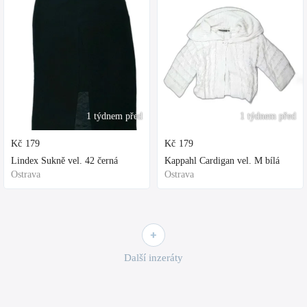
1 týdnem před
1 týdnem před
Kč
179
Kč
179
Lindex Sukně vel. 42 černá
Kappahl Cardigan vel. M bílá
Ostrava
Ostrava
Další inzeráty