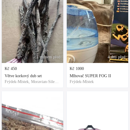
1 týdnem před
4 dny před
Kč
450
Kč
1000
Větve korkový dub set
Mlhovač SUPER FOG II
Frýdek-Místek, Moravian-Silesian Region,Others
Frýdek-Místek