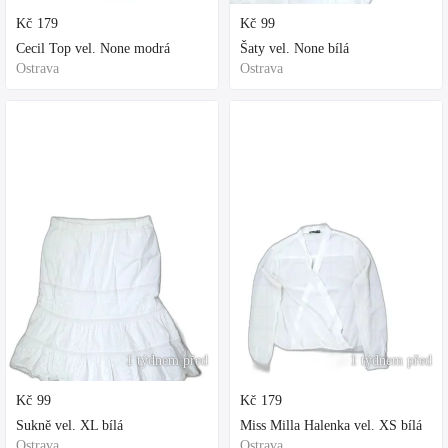
Kč
179
Kč
99
Cecil Top vel. None modrá
Šaty vel. None bílá
Ostrava
Ostrava
1 týdnem před
1 týdnem před
Kč
99
Kč
179
Sukně vel. XL bílá
Miss Milla Halenka vel. XS bílá
Ostrava
Ostrava