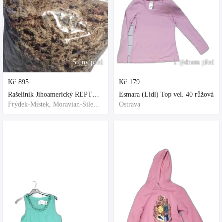
5 dny před
1 týdnem před
Kč
895
Kč
179
Rašelinik Jihoamerický REPTER - 5 balení - 500g -
Esmara (Lidl) Top vel. 40 růžová
Frýdek-Místek, Moravian-Silesian Region,Others
Ostrava