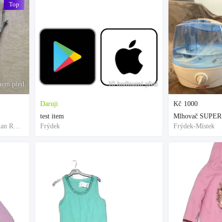
Top
nem před
10 hodinami před
Daruji
Kč
1000
test item
Mlhovač SUPER
Frýdek-Místek, Moravian-Silesian Region,Others
Frýdek
Frýdek-Místek