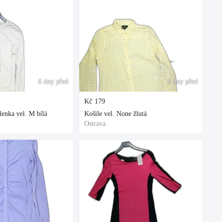
6 dny před
6 dny před
Kč
179
enka vel. M bílá
Košile vel. None žlutá
Ostrava