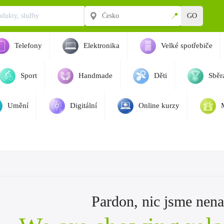
📍
GO
Telefony
Elektronika
Velké spotřebiče
Sport
Handmade
Děti
Sběra
Umění
Digitální
Online kurzy
Pardon, nic jsme nenaš