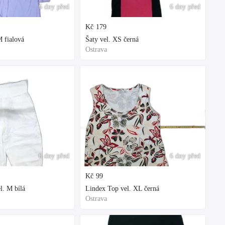
6 dny před
6 dny před
Kč
179
 fialová
Šaty vel. XS černá
Ostrava
6 dny před
6 dny před
Kč
99
l. M bílá
Lindex Top vel. XL černá
Ostrava