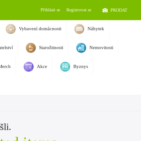
Přihlásit se
Registrovat se
PRODAT
Vybavení domácnosti
Nábytek
telství
Starožitnosti
Nemovitosti
Merch
Akce
Byznys
li.