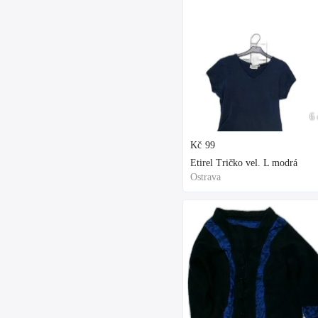
6 
Kč
99
Etirel Tričko vel. L modrá
Ostrava