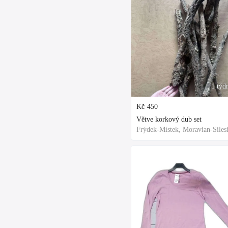
1 týd
Kč
450
Větve korkový dub set