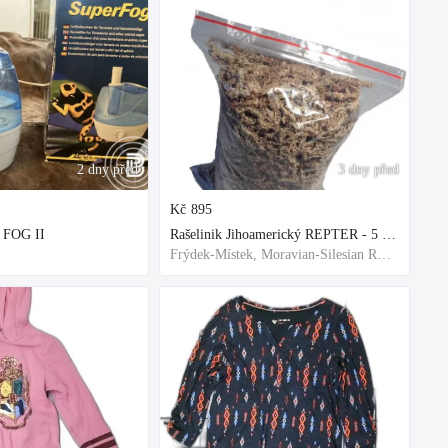
2 dny před
3 dny před
Kč
895
 FOG II
Rašelinik Jihoamerický REPTER - 5 balení - 500g -
Frýdek-Místek, Moravian-Silesian Region,Others