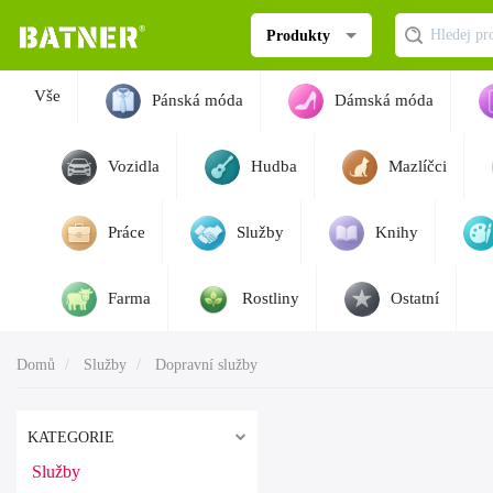
Produkty
Vše
Pánská móda
Dámská móda
Vozidla
Hudba
Mazlíčci
Práce
Služby
Knihy
Farma
Rostliny
Ostatní
Domů
Služby
Dopravní služby
KATEGORIE
Služby