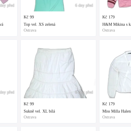
dny před
6 dny před
Kč
99
Kč
179
vá
Top vel. XS zelená
H&M Mikina s kap
Ostrava
Ostrava
dny před
6 dny před
Kč
99
Kč
179
Sukně vel. XL bílá
Miss Milla Halen
Ostrava
Ostrava