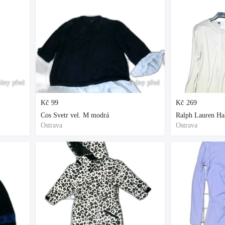
dny před
6 dny před
Kč
99
Kč
269
Cos Svetr vel. M modrá
Ralph Lauren Hal
Ostrava
Ostrava