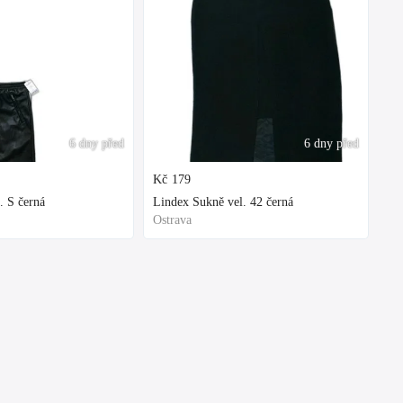
6 dny před
6 dny před
Kč
179
. S černá
Lindex Sukně vel. 42 černá
Ostrava