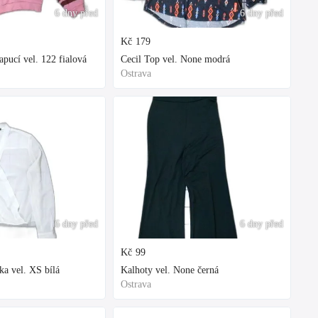
6 dny před
6 dny před
Kč
179
ucí vel. 122 fialová
Cecil Top vel. None modrá
Ostrava
6 dny před
6 dny před
Kč
99
ka vel. XS bílá
Kalhoty vel. None černá
Ostrava