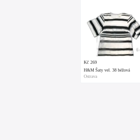
6 
Kč
269
H&M Šaty vel. 38 béžová
Ostrava