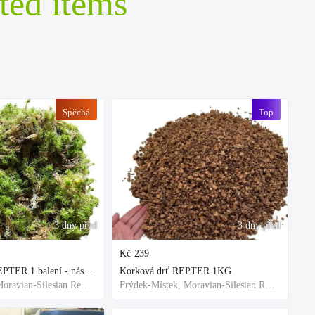
ted items
Spěchá
Top
3 dny před
3 dny před
Kč
239
Rašeliník živý REPTER 1 balení - násada, TOP kvalita 30cm-30cm-8cm
Korková drť REPTER 1KG
Frýdek-Místek, Moravian-Silesian Region,Others
Frýdek-Místek, Moravian-Silesian Region,Others