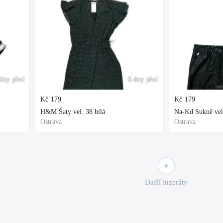
dny před
6 dny před
Kč
179
Kč
179
H&M Šaty vel. 38 bílá
Na-Kd Sukně vel
Ostrava
Ostrava
Další inzeráty