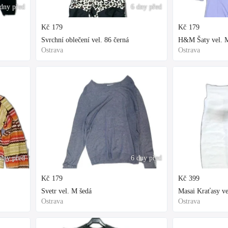
dny před
6 dny před
Kč
179
Kč
179
Svrchní oblečení vel. 86 černá
H&M Šaty vel. M
Ostrava
Ostrava
dny před
6 dny před
Kč
179
Kč
399
Svetr vel. M šedá
Masai Kraťasy ve
Ostrava
Ostrava