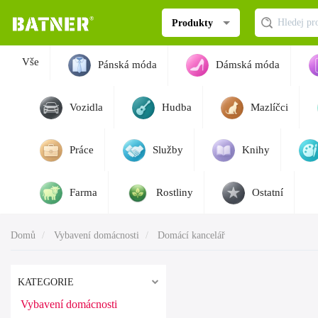
Produkty
Vše
Pánská móda
Dámská móda
Vozidla
Hudba
Mazlíčci
Práce
Služby
Knihy
Farma
Rostliny
Ostatní
Domů
Vybavení domácnosti
Domácí kancelář
KATEGORIE
Vybavení domácnosti