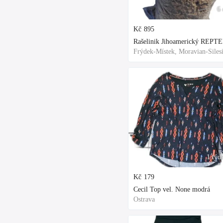
6 
Kč
895
1 týd
Kč
179
Cecil Top vel. None modrá
Ostrava