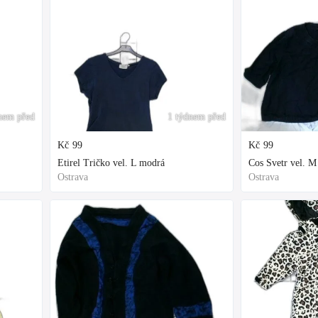
nem před
1 týdnem před
Kč
99
Kč
99
Etirel Tričko vel. L modrá
Cos Svetr vel. 
Ostrava
Ostrava