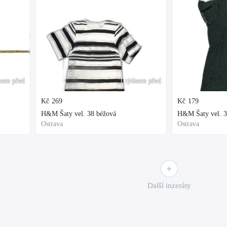
nem před
1 týdnem před
Kč
269
Kč
179
H&M Šaty vel. 38 béžová
H&M Šaty vel. 3
Ostrava
Ostrava
Další inzeráty