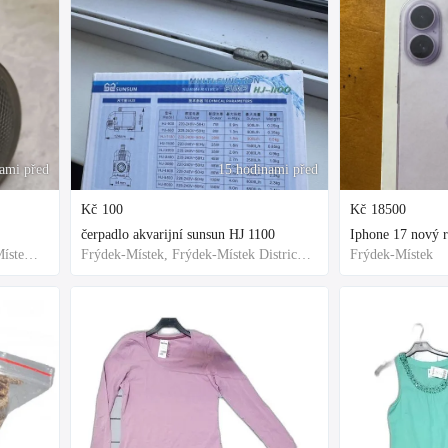
ami před
15 hodinami před
Kč
100
Kč
18500
čerpadlo akvarijní sunsun HJ 1100
Frýdek-Místek, Okres Frýdek-Místek, Česko
Frýdek-Místek, Frýdek-Místek District, Czechia
Frýdek-Místek