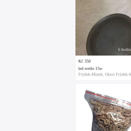
6 hodin
Kč
350
led svetlo 15w