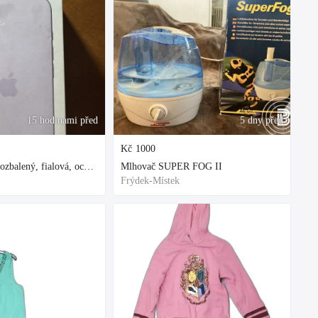
15 hodinami před
5 dny před
Kč
1000
Iphone 17 nový rozbalený, fialová, ochranne sklo a obal kupovane za 80
Mlhovač SUPER FOG II
Frýdek-Místek