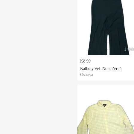
1 týd
Kč
99
Kalhoty vel. None černá
Ostrava