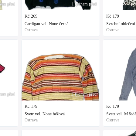
nem před
1 týdnem před
Kč
269
Kč
179
Cardigan vel. None černá
Svrchní oblečení 
Ostrava
Ostrava
nem před
1 týdnem před
Kč
179
Kč
179
Svetr vel. None béžová
Svetr vel. M šed
Ostrava
Ostrava