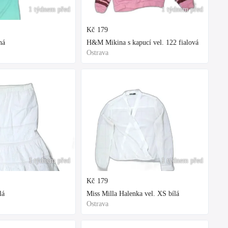
1 týdnem před
1 týdnem před
Kč
179
ná
H&M Mikina s kapucí vel. 122 fialová
Ostrava
1 týdnem před
1 týdnem před
Kč
179
lá
Miss Milla Halenka vel. XS bílá
Ostrava