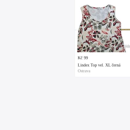
1 týd
Kč
99
Lindex Top vel. XL černá
Ostrava