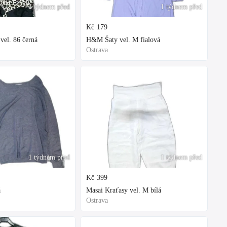
1 týdnem před
1 týdnem před
Kč
179
vel. 86 černá
H&M Šaty vel. M fialová
Ostrava
1 týdnem před
1 týdnem před
Kč
399
á
Masai Kraťasy vel. M bílá
Ostrava