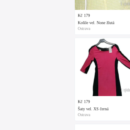
1 týd
Kč
179
Košile vel. None žlutá
Ostrava
1 týd
Kč
179
Šaty vel. XS černá
Ostrava