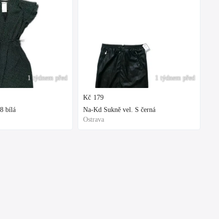
1 týdnem před
1 týdnem před
Kč
179
8 bílá
Na-Kd Sukně vel. S černá
Ostrava