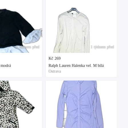
1 týdnem před
1 týdnem před
Kč
269
M modrá
Ralph Lauren Halenka vel. M bílá
Ostrava