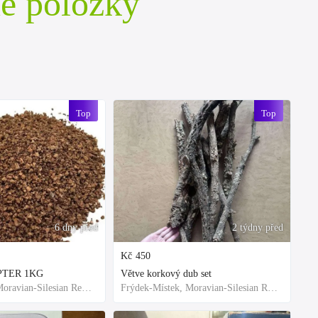
é položky
Top
Top
6 dny před
2 týdny před
Kč
450
EPTER 1KG
Větve korkový dub set
Frýdek-Místek, Moravian-Silesian Region,Others
Frýdek-Místek, Moravian-Silesian Region,Others