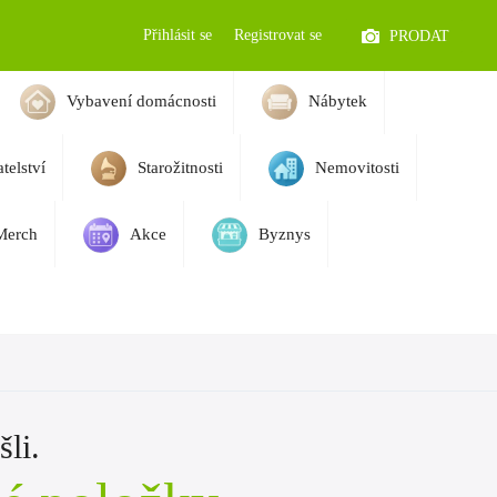
Přihlásit se
Registrovat se
PRODAT
Vybavení domácnosti
Nábytek
telství
Starožitnosti
Nemovitosti
Merch
Akce
Byznys
li.