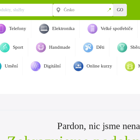
📍
GO
Telefony
Elektronika
Velké spotřebiče
Sport
Handmade
Děti
Sběra
Umění
Digitální
Online kurzy
Pardon, nic jsme nenaš