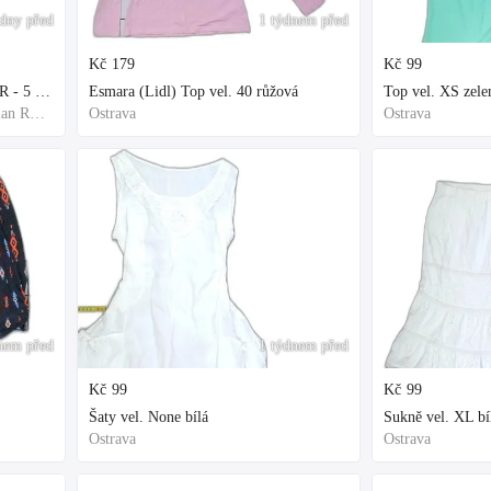
dny před
1 týdnem před
Kč
179
Kč
99
Rašelinik Jihoamerický REPTER - 5 balení - 500g -
Esmara (Lidl) Top vel. 40 růžová
Top vel. XS zele
Frýdek-Místek, Moravian-Silesian Region,Others
Ostrava
Ostrava
nem před
1 týdnem před
Kč
99
Kč
99
Šaty vel. None bílá
Sukně vel. XL bí
Ostrava
Ostrava