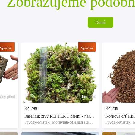
Zobrazujeme podobn
Domů
Spěchá
Spěchá
dny před
6 dny před
Kč
299
Kč
239
Rašeliník živý REPTER 1 balení - násada, TOP kvalita 30cm-30cm-8cm
Korková drť R
Frýdek-Místek, Moravian-Silesian Region,Others