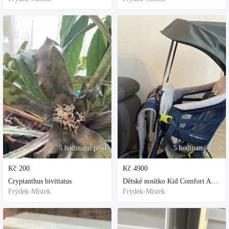
5 hodinami před
5 hodinami před
Kč
200
Kč
4900
Cryptanthus bivittatus
Dětské nosítko Kid Comfort Active
Frýdek-Místek
Frýdek-Místek