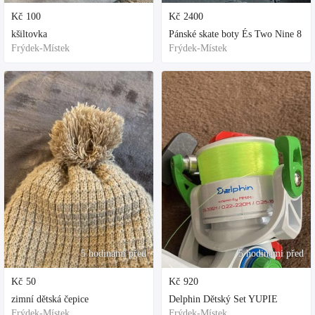
Kč
100
Kč
2400
kšiltovka
Pánské skate boty És Two Nine 8
Frýdek-Místek
Frýdek-Místek
5 hodinami před
5 hodinami před
Kč
50
Kč
920
zimní dětská čepice
Delphin Dětský Set YUPIE
Frýdek-Místek
Frýdek-Místek