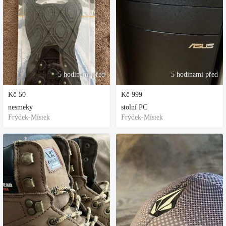
5 hodinami před
5 hodinami před
Kč
50
Kč
999
nesmeky
stolní PC
Frýdek-Místek
Frýdek-Místek