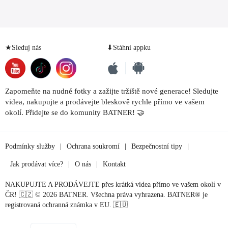
★Sleduj nás
⬇Stáhni appku
Zapomeňte na nudné fotky a zažijte tržiště nové generace! Sledujte
videa, nakupujte a prodávejte bleskově rychle přímo ve vašem
okolí. Přidejte se do komunity BATNER! 🤝
Podmínky služby
|
Ochrana soukromí
|
Bezpečnostní tipy
|
Jak prodávat více?
|
O nás
|
Kontakt
NAKUPUJTE A PRODÁVEJTE přes krátká videa přímo ve vašem okolí v
ČR! 🇨🇿 © 2026 BATNER. Všechna práva vyhrazena. BATNER® je
registrovaná ochranná známka v EU. 🇪🇺