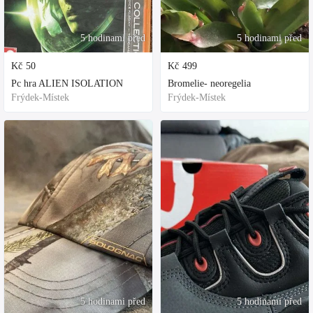
5 hodinami před
5 hodinami před
Kč
50
Kč
499
Pc hra ALIEN ISOLATION
Bromelie- neoregelia
Frýdek-Místek
Frýdek-Místek
5 hodinami před
5 hodinami před