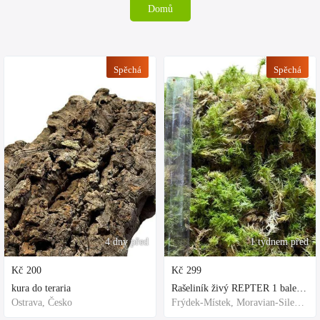
Domů
Spěchá
Spěchá
4 dny před
1 týdnem před
Kč
200
Kč
299
kura do teraria
Rašeliník živý REPTER 1 balení - násada, TOP kvalita 30cm-30cm-8cm
Ostrava, Česko
Frýdek-Místek, Moravian-Silesian Region,Others