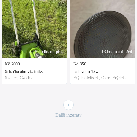
5 hodinami před
13 hodinami před
Kč
2000
Kč
350
Sekačka aku viz fotky
led svetlo 15w
Skalice, Czechia
Frýdek-Místek, Okres Frýdek-Místek, Česko
Další inzeráty