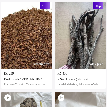
Top
Top
1 týdnem před
2 týdny před
Kč
239
Kč
450
Korková drť REPTER 1KG
Větve korkový dub set
Frýdek-Místek, Moravian-Silesian Region,Others
Frýdek-Místek, Moravian-Silesian Region,Others