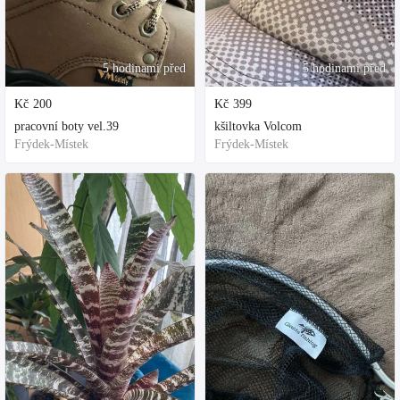
5 hodinami před
5 hodinami před
Kč
200
Kč
399
pracovní boty vel.39
kšiltovka Volcom
Frýdek-Místek
Frýdek-Místek