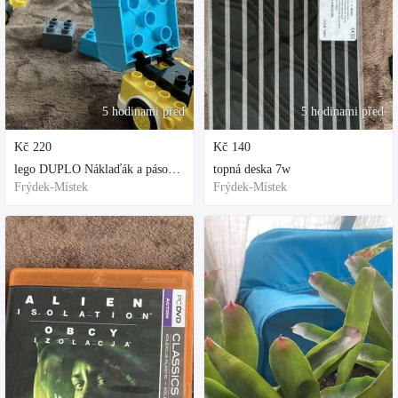
5 hodinami před
5 hodinami před
Kč
220
Kč
140
lego DUPLO Náklaďák a pásový bagr
topná deska 7w
Frýdek-Místek
Frýdek-Místek