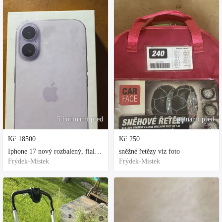
5 hodinami před
5 hodinami před
Kč
18500
Kč
250
Iphone 17 nový rozbalený, fialová, ochranne sklo a obal kupovane za 800
sněžné řetězy viz foto
Frýdek-Místek
Frýdek-Místek