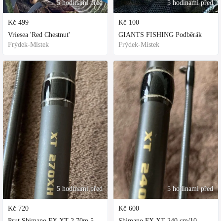
5 hodinami před
5 hodinami před
Kč
499
Kč
100
Vriesea 'Red Chestnut'
GIANTS FISHING Podběrák
Frýdek-Místek
Frýdek-Místek
5 hodinami před
5 hodinami před
Kč
720
Kč
600
Prut Shimano FX XT 2,70m 50-100gr
Shimano FX XT 240 cm/10 - 30 g