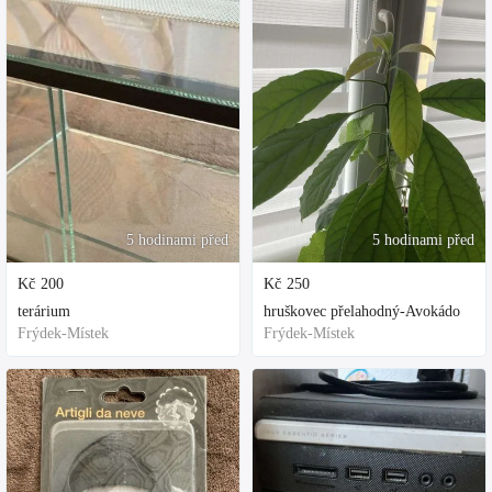
5 hodinami před
5 hodinami před
Kč
200
Kč
250
terárium
hruškovec přelahodný-Avokádo
Frýdek-Místek
Frýdek-Místek