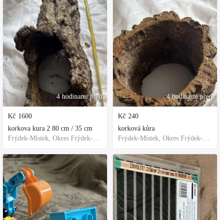
4 hodinami před
4 hodinami před
Kč
1600
Kč
240
korkova kura 2 80 cm / 35 cm
korková kůra
Frýdek-Místek, Okres Frýdek-Místek, Česko
Frýdek-Místek, Okres Frýdek-Místek, Česko