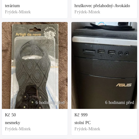
terárium
hruškovec přelahodný-Avokádo
Frýdek-Místek
Frýdek-Místek
6 hodinami před
6 hodinami před
Kč
50
Kč
999
nesmeky
stolní PC
Frýdek-Místek
Frýdek-Místek