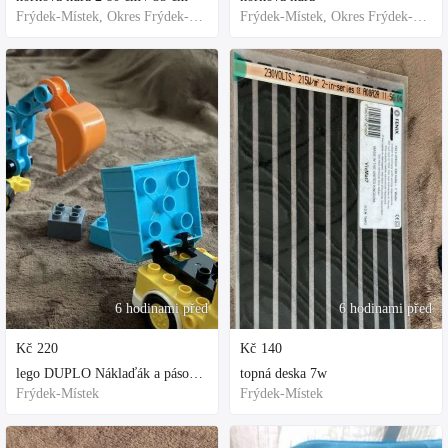
Frýdek-Místek, Okres Frýdek-Místek, Česko
Frýdek-Místek, Okres Frýdek-Místek, Česko
6 hodinami před
6 hodinami před
Kč
220
Kč
140
lego DUPLO Náklaďák a pásový bagr
topná deska 7w
Frýdek-Místek
Frýdek-Místek