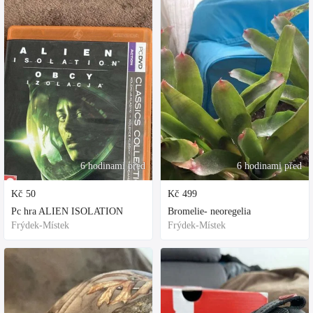
6 hodinami před
6 hodinami před
Kč
50
Kč
499
Pc hra ALIEN ISOLATION
Bromelie- neoregelia
Frýdek-Místek
Frýdek-Místek