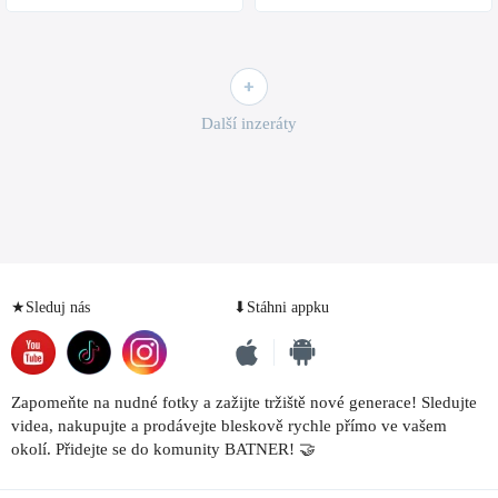
Další inzeráty
★Sleduj nás
⬇Stáhni appku
Zapomeňte na nudné fotky a zažijte tržiště nové generace! Sledujte
videa, nakupujte a prodávejte bleskově rychle přímo ve vašem
okolí. Přidejte se do komunity BATNER! 🤝