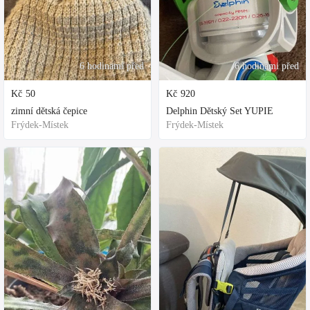
6 hodinami před
6 hodinami před
Kč
50
Kč
920
zimní dětská čepice
Delphin Dětský Set YUPIE
Frýdek-Místek
Frýdek-Místek