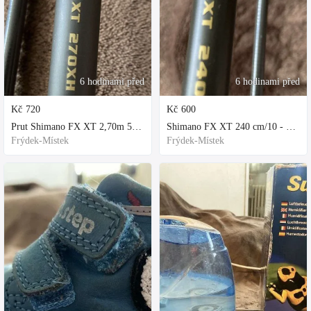
6 hodinami před
6 hodinami před
Kč
720
Kč
600
Prut Shimano FX XT 2,70m 50-100gr
Shimano FX XT 240 cm/10 - 30 g
Frýdek-Místek
Frýdek-Místek