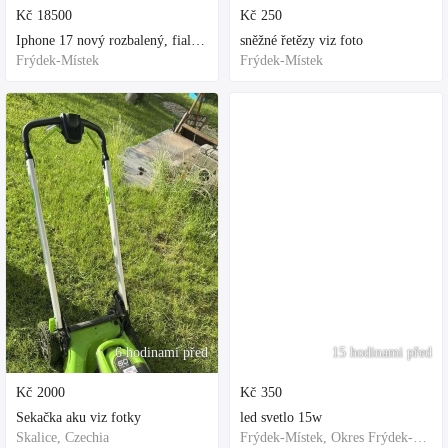
Kč
18500
Kč
250
Iphone 17 nový rozbalený, fialová, ochranne sklo a obal kupovane za 800
sněžné řetězy viz foto
Frýdek-Místek
Frýdek-Místek
6 hodinami před
15 hodinami před
Kč
2000
Kč
350
Sekačka aku viz fotky
led svetlo 15w
Skalice, Czechia
Frýdek-Místek, Okres Frýdek-Místek, Česko