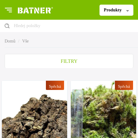
Produkty
Hledej položky
Domů
Vše
FILTRY
Spěchá
Spěchá