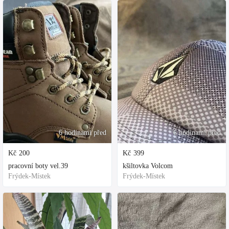
6 hodinami před
6 hodinami před
Kč
200
Kč
399
pracovní boty vel.39
kšiltovka Volcom
Frýdek-Místek
Frýdek-Místek