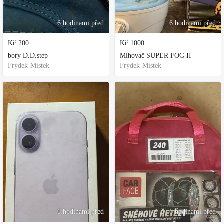
6 hodinami před
6 hodinami před
Kč
200
Kč
1000
bory D.D.step
Mlhovač SUPER FOG II
Frýdek-Místek
Frýdek-Místek
6 hodinami před
6 hodinami před