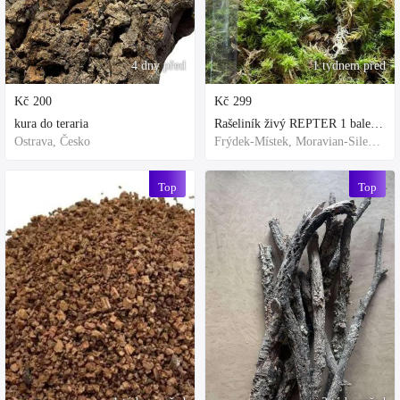
4 dny před
1 týdnem před
Kč
200
Kč
299
kura do teraria
Rašeliník živý REPTER 1 balení - násada, TOP kvalita 30cm-30cm-8cm
Ostrava, Česko
Frýdek-Místek, Moravian-Silesian Region,Others
Top
Top