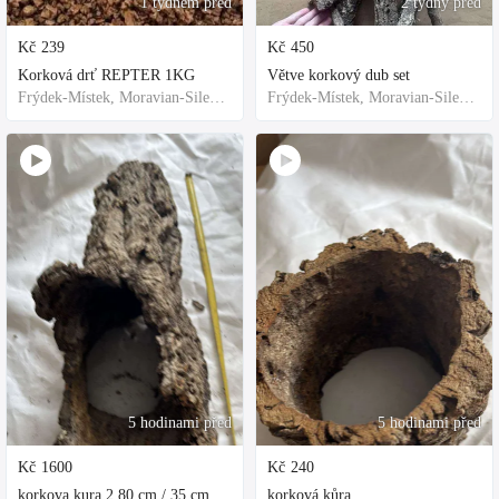
1 týdnem před
2 týdny před
Kč
239
Kč
450
Korková drť REPTER 1KG
Větve korkový dub set
Frýdek-Místek, Moravian-Silesian Region,Others
Frýdek-Místek, Moravian-Silesian Region,Others
5 hodinami před
5 hodinami před
Kč
1600
Kč
240
korkova kura 2 80 cm / 35 cm
korková kůra