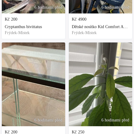
6 hodinami před
6 hodinami před
Kč
200
Kč
4900
Cryptanthus bivittatus
Dětské nosítko Kid Comfort Active
Frýdek-Místek
Frýdek-Místek
6 hodinami před
6 hodinami před
Kč
200
Kč
250