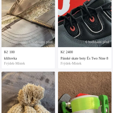
6 hodinami před
6 hodinami před
Kč
100
Kč
2400
kšiltovka
Pánské skate boty És Two Nine 8
Frýdek-Místek
Frýdek-Místek