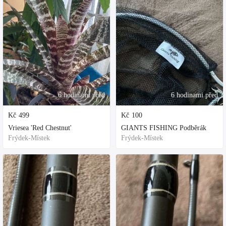
6 hodinami před
6 hodinami před
Kč
499
Kč
100
Vriesea 'Red Chestnut'
GIANTS FISHING Podběrák
Frýdek-Místek
Frýdek-Místek