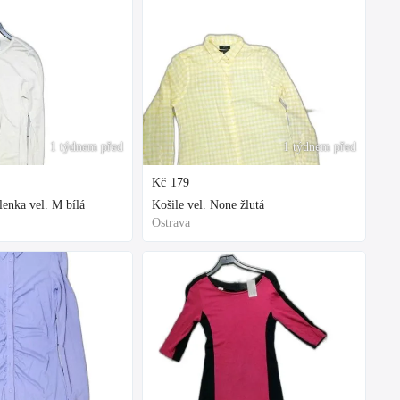
1 týdnem před
1 týdnem před
Kč
179
enka vel. M bílá
Košile vel. None žlutá
Ostrava