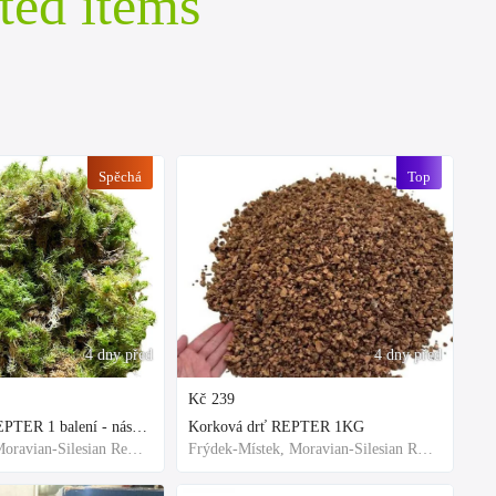
ted items
Spěchá
Top
4 dny před
4 dny před
Kč
239
Rašeliník živý REPTER 1 balení - násada, TOP kvalita 30cm-30cm-8cm
Korková drť REPTER 1KG
Frýdek-Místek, Moravian-Silesian Region,Others
Frýdek-Místek, Moravian-Silesian Region,Others