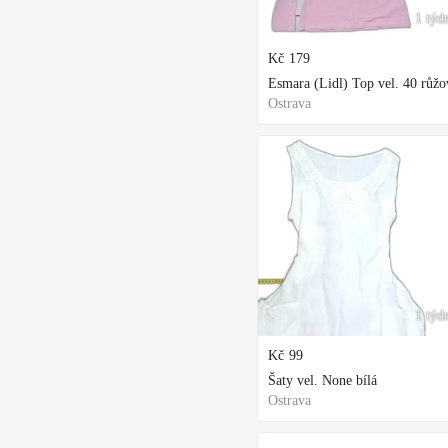
1 týd
Kč
179
Esmara (Lidl) Top vel. 40 růžo
Ostrava
1 týd
Kč
99
Šaty vel. None bílá
Ostrava