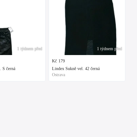
1 týdnem před
1 týdnem před
Kč
179
. S černá
Lindex Sukně vel. 42 černá
Ostrava