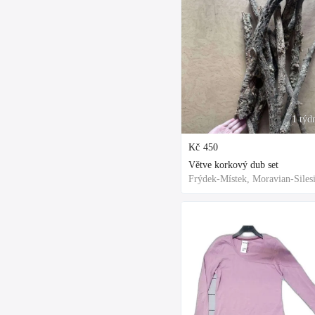
1 týd
Kč
450
Větve korkový dub set