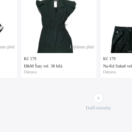
nem před
1 týdnem před
Kč
179
Kč
179
H&M Šaty vel. 38 bílá
Na-Kd Sukně vel
Ostrava
Ostrava
Další inzeráty