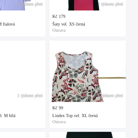
1 týdnem před
1 týdnem před
Kč
179
 fialová
Šaty vel. XS černá
Ostrava
1 týdnem před
1 týdnem před
Kč
99
l. M bílá
Lindex Top vel. XL černá
Ostrava