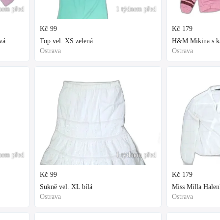
nem před
1 týdnem před
Kč
99
Kč
179
vá
Top vel. XS zelená
H&M Mikina s kap
Ostrava
Ostrava
nem před
1 týdnem před
Kč
99
Kč
179
Sukně vel. XL bílá
Miss Milla Halen
Ostrava
Ostrava