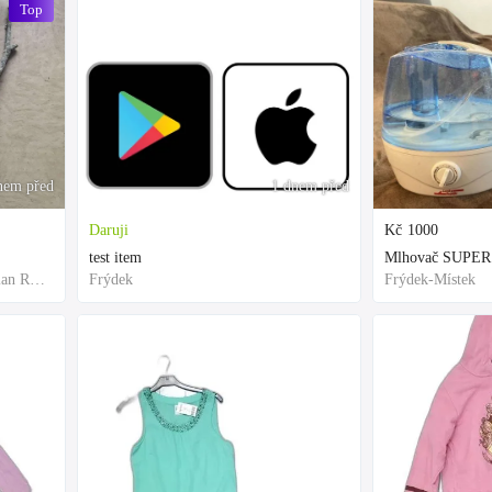
Top
nem před
1 dnem před
Daruji
Kč
1000
test item
Mlhovač SUPER
Frýdek-Místek, Moravian-Silesian Region,Others
Frýdek
Frýdek-Místek