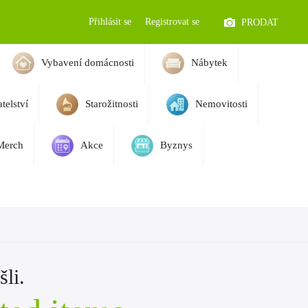
Přihlásit se
Registrovat se
PRODAT
Vybavení domácnosti
Nábytek
telství
Starožitnosti
Nemovitosti
Merch
Akce
Byznys
li.