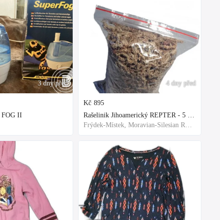
3 dny před
4 dny před
Kč
895
 FOG II
Rašelinik Jihoamerický REPTER - 5 balení - 500g -
Frýdek-Místek, Moravian-Silesian Region,Others