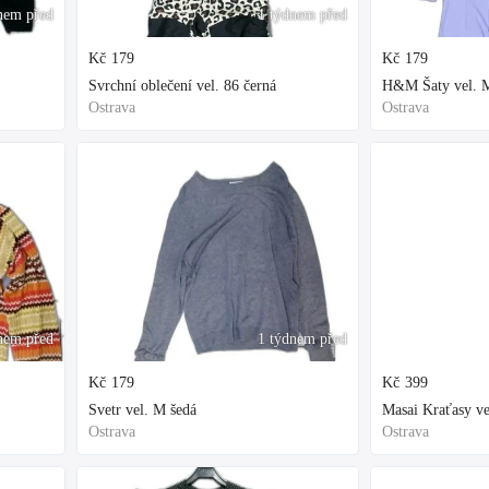
nem před
1 týdnem před
Kč
179
Kč
179
Svrchní oblečení vel. 86 černá
H&M Šaty vel. M
Ostrava
Ostrava
nem před
1 týdnem před
Kč
179
Kč
399
Svetr vel. M šedá
Masai Kraťasy ve
Ostrava
Ostrava