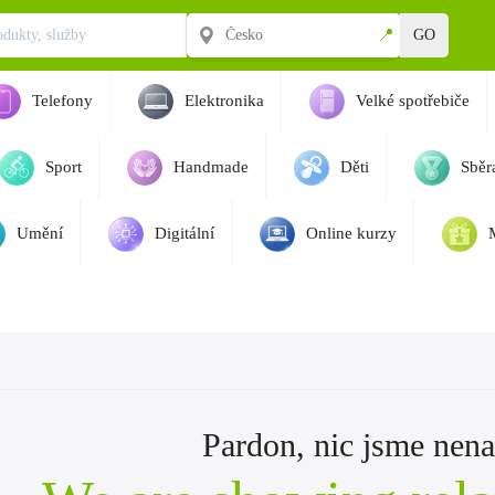
📍
GO
Telefony
Elektronika
Velké spotřebiče
Sport
Handmade
Děti
Sběra
Umění
Digitální
Online kurzy
Pardon, nic jsme nenaš