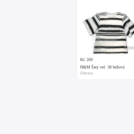
1 týd
Kč
269
H&M Šaty vel. 38 béžová
Ostrava