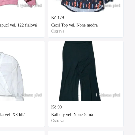
1 týdnem před
1 týdnem před
Kč
179
ucí vel. 122 fialová
Cecil Top vel. None modrá
Ostrava
1 týdnem před
1 týdnem před
Kč
99
ka vel. XS bílá
Kalhoty vel. None černá
Ostrava