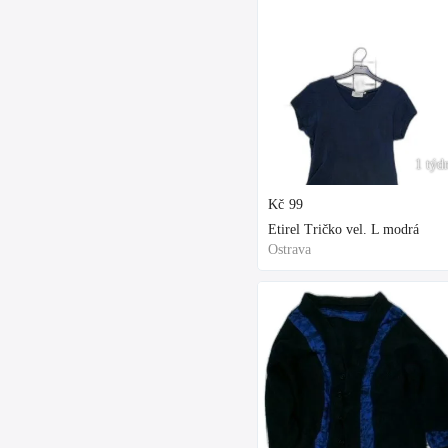
1 týd
Kč
99
Etirel Tričko vel. L modrá
Ostrava