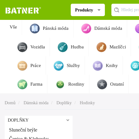
Produkty
Vše
Pánská móda
Dámská móda
Vozidla
Hudba
Mazlíčci
Práce
Služby
Knihy
Farma
Rostliny
Ostatní
Domů
Dámská móda
Doplňky
Hodinky
DOPLŇKY
Sluneční brýle
Čepice & Klobouky