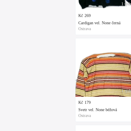
1 týd
Kč
269
Cardigan vel. None černá
Ostrava
1 týd
Kč
179
Svetr vel. None béžová
Ostrava