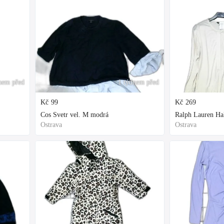
nem před
1 týdnem před
Kč
99
Kč
269
Cos Svetr vel. M modrá
Ralph Lauren Hal
Ostrava
Ostrava