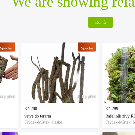
We are showing rela
Domů
Spěchá
Spěchá
dny před
2 dny před
Kč
200
Kč
299
vetve do teraria
Frýdek-Místek, Česko