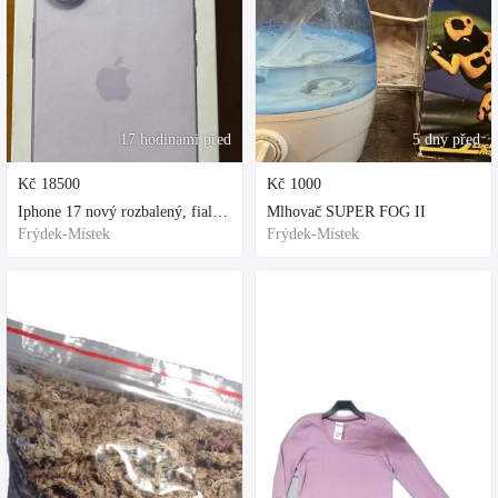
17 hodinami před
5 dny před
Kč
18500
Kč
1000
Iphone 17 nový rozbalený, fialová, ochranne sklo a obal kupovane za 80
Mlhovač SUPER FOG II
Frýdek-Místek
Frýdek-Místek