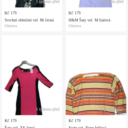
1 týdnem před
1 týdnem před
Kč
179
Kč
179
Svrchní oblečení vel. 86 černá
H&M Šaty vel. M fialová
Ostrava
Ostrava
1 týdnem před
1 týdnem před
Kč
179
Kč
179
Šaty vel. XS černá
Svetr vel. None béžová