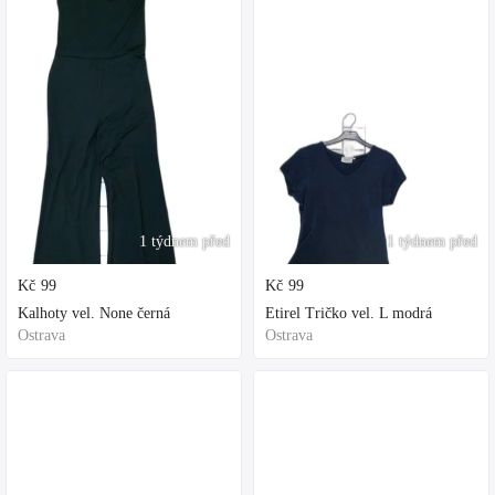
1 týdnem před
1 týdnem před
Kč
99
Kč
99
Kalhoty vel. None černá
Etirel Tričko vel. L modrá
Ostrava
Ostrava