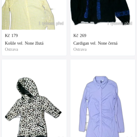
1 týdnem před
1 týdnem před
Kč
179
Kč
269
Košile vel. None žlutá
Cardigan vel. None černá
Ostrava
Ostrava