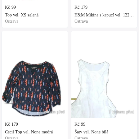
Kč
99
Kč
179
Top vel. XS zelená
H&M Mikina s kapucí vel. 122 fialová
Ostrava
Ostrava
1 týdnem před
1 týdnem před
Kč
179
Kč
99
Cecil Top vel. None modrá
Šaty vel. None bílá
Ostrava
Ostrava