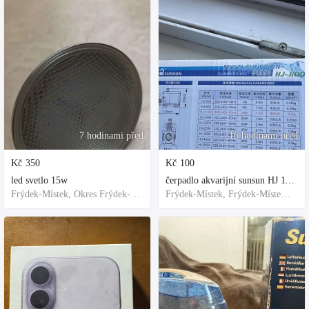
7 hodinami před
16 hodinami před
Kč
350
Kč
100
led svetlo 15w
čerpadlo akvarijní sunsun HJ 1100
Frýdek-Místek, Okres Frýdek-Místek, Česko
Frýdek-Místek, Frýdek-Místek District, Czechia