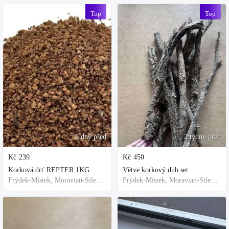
Top
Top
6 dny před
2 týdny před
Kč
239
Kč
450
Korková drť REPTER 1KG
Větve korkový dub set
Frýdek-Místek, Moravian-Silesian Region,Others
Frýdek-Místek, Moravian-Silesian Region,Others