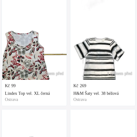
1 týdnem před
1 týdnem před
Kč
99
Kč
269
Lindex Top vel. XL černá
H&M Šaty vel. 38 béžová
Ostrava
Ostrava