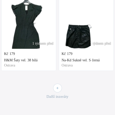
1 týdnem před
1 týdnem před
Kč
179
Kč
179
H&M Šaty vel. 38 bílá
Na-Kd Sukně vel. S černá
Ostrava
Ostrava
Další inzeráty