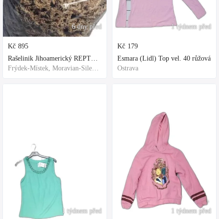
6 dny před
1 týdnem před
Kč
895
Kč
179
Rašelinik Jihoamerický REPTER - 5 balení - 500g -
Esmara (Lidl) Top vel. 40 růžová
Frýdek-Místek, Moravian-Silesian Region,Others
Ostrava
1 týdnem před
1 týdnem před