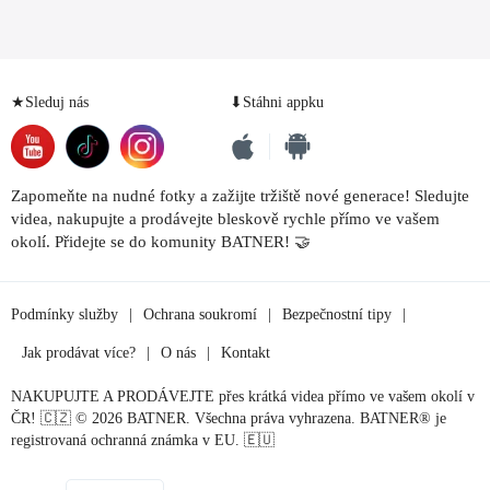
★Sleduj nás
⬇Stáhni appku
Zapomeňte na nudné fotky a zažijte tržiště nové generace! Sledujte
videa, nakupujte a prodávejte bleskově rychle přímo ve vašem
okolí. Přidejte se do komunity BATNER! 🤝
Podmínky služby
|
Ochrana soukromí
|
Bezpečnostní tipy
|
Jak prodávat více?
|
O nás
|
Kontakt
NAKUPUJTE A PRODÁVEJTE přes krátká videa přímo ve vašem okolí v
ČR! 🇨🇿 © 2026 BATNER. Všechna práva vyhrazena. BATNER® je
registrovaná ochranná známka v EU. 🇪🇺