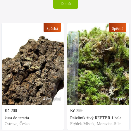
Domů
Spěchá
Spěchá
4 dny před
6 dny před
Kč
200
Kč
299
kura do teraria
Rašeliník živý REPTER 1 balení - násada, TOP kvalita 30cm-30cm-8cm
Ostrava, Česko
Frýdek-Místek, Moravian-Silesian Region,Others