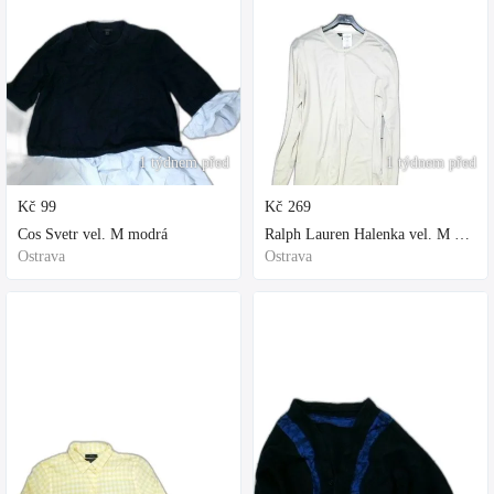
1 týdnem před
1 týdnem před
Kč
99
Kč
269
Cos Svetr vel. M modrá
Ralph Lauren Halenka vel. M bílá
Ostrava
Ostrava