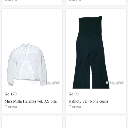
6 dny před
6 dny před
Kč
179
Kč
99
Miss Milla Halenka vel. XS bílá
Kalhoty vel. None černá
Ostrava
Ostrava