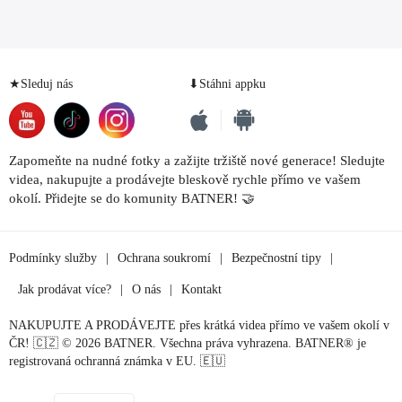
★Sleduj nás
⬇Stáhni appku
Zapomeňte na nudné fotky a zažijte tržiště nové generace! Sledujte
videa, nakupujte a prodávejte bleskově rychle přímo ve vašem
okolí. Přidejte se do komunity BATNER! 🤝
Podmínky služby
|
Ochrana soukromí
|
Bezpečnostní tipy
|
Jak prodávat více?
|
O nás
|
Kontakt
NAKUPUJTE A PRODÁVEJTE přes krátká videa přímo ve vašem okolí v
ČR! 🇨🇿 © 2026 BATNER. Všechna práva vyhrazena. BATNER® je
registrovaná ochranná známka v EU. 🇪🇺