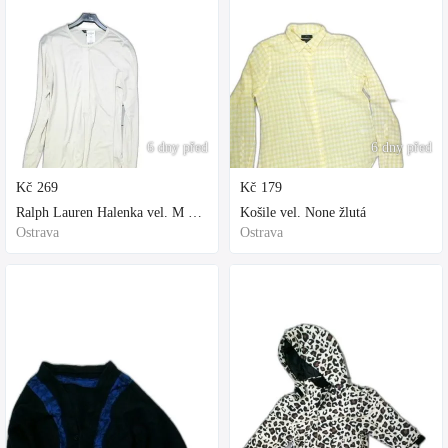
6 dny před
6 dny před
Kč
269
Kč
179
Ralph Lauren Halenka vel. M bílá
Košile vel. None žlutá
Ostrava
Ostrava