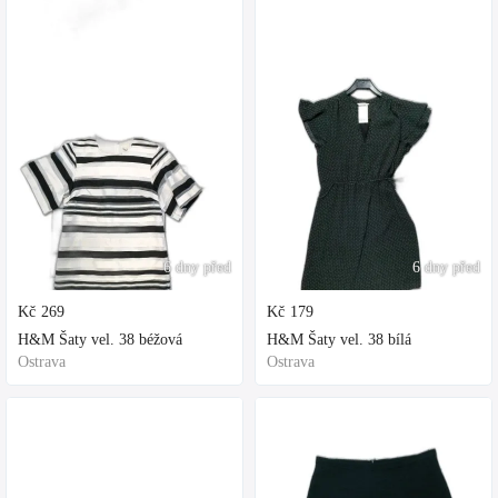
6 dny před
6 dny před
Kč
269
Kč
179
H&M Šaty vel. 38 béžová
H&M Šaty vel. 38 bílá
Ostrava
Ostrava