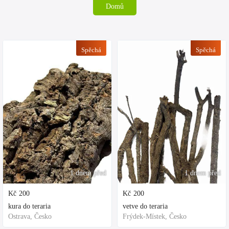
Domů
Spěchá
Spěchá
1 dnem před
1 dnem před
Kč
200
Kč
200
kura do teraria
vetve do teraria
Ostrava, Česko
Frýdek-Místek, Česko