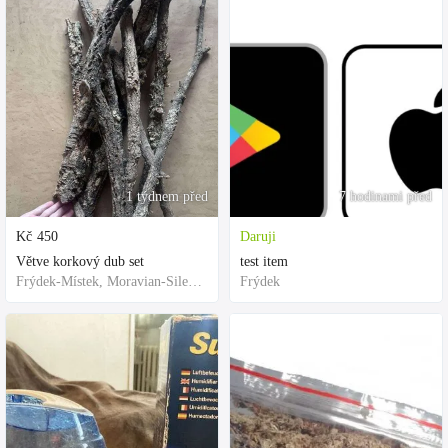
1 týdnem před
7 hodinami před
Kč
450
Daruji
Větve korkový dub set
test item
Frýdek-Místek, Moravian-Silesian Region,Others
Frýdek