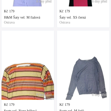
6 dny před
6 dny před
Kč
179
Kč
179
H&M Šaty vel. M fialová
Šaty vel. XS černá
Ostrava
Ostrava
6 dny před
6 dny před
Kč
179
Kč
179
Svetr vel. None béžová
Svetr vel. M šedá