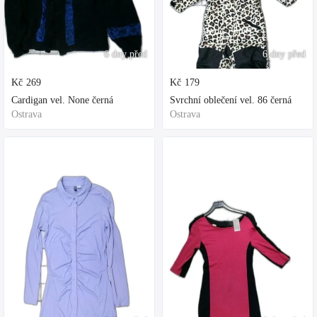
6 dny před
6 dny před
Kč
269
Kč
179
Cardigan vel. None černá
Svrchní oblečení vel. 86 černá
Ostrava
Ostrava