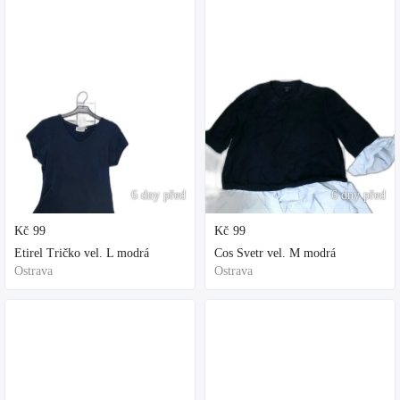
6 dny před
6 dny před
Kč
99
Kč
99
Etirel Tričko vel. L modrá
Cos Svetr vel. M modrá
Ostrava
Ostrava