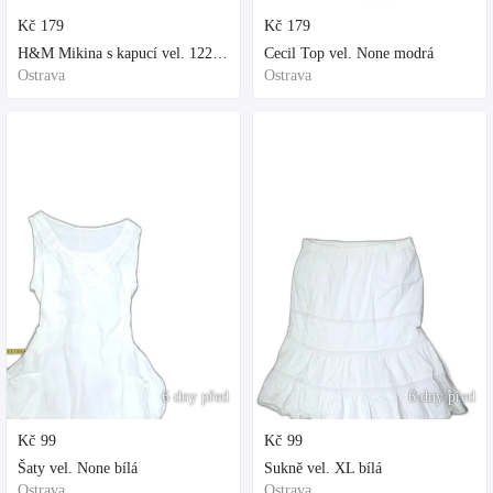
Kč
179
Kč
179
H&M Mikina s kapucí vel. 122 fialová
Cecil Top vel. None modrá
Ostrava
Ostrava
6 dny před
6 dny před
Kč
99
Kč
99
Šaty vel. None bílá
Sukně vel. XL bílá
Ostrava
Ostrava