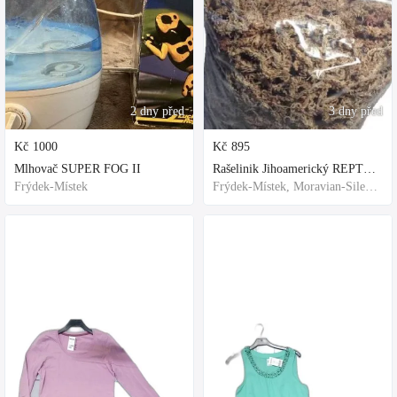
2 dny před
3 dny před
Kč
1000
Kč
895
Mlhovač SUPER FOG II
Rašelinik Jihoamerický REPTER - 5 balení - 500g -
Frýdek-Místek
Frýdek-Místek, Moravian-Silesian Region,Others