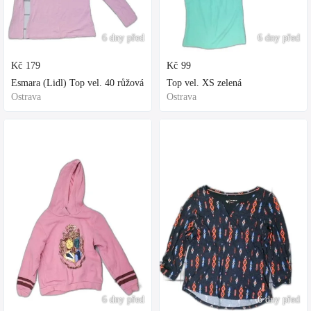
6 dny před
6 dny před
Kč
179
Kč
99
Esmara (Lidl) Top vel. 40 růžová
Top vel. XS zelená
Ostrava
Ostrava
6 dny před
6 dny před