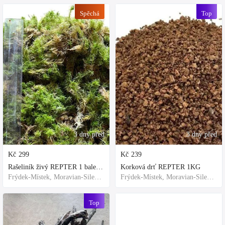
Spěchá
Top
3 dny před
3 dny před
Kč
299
Kč
239
Rašeliník živý REPTER 1 balení - násada, TOP kvalita 30cm-30cm-8cm
Korková drť REPTER 1KG
Frýdek-Místek, Moravian-Silesian Region,Others
Frýdek-Místek, Moravian-Silesian Region,Others
Top