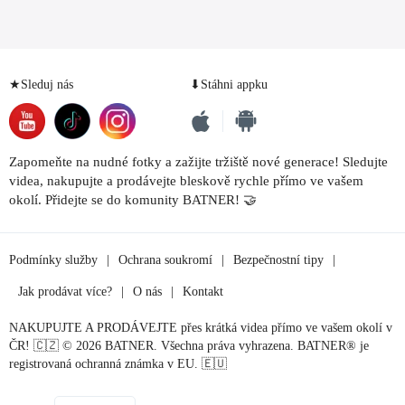
★Sleduj nás
⬇Stáhni appku
Zapomeňte na nudné fotky a zažijte tržiště nové generace! Sledujte
videa, nakupujte a prodávejte bleskově rychle přímo ve vašem
okolí. Přidejte se do komunity BATNER! 🤝
Podmínky služby
|
Ochrana soukromí
|
Bezpečnostní tipy
|
Jak prodávat více?
|
O nás
|
Kontakt
NAKUPUJTE A PRODÁVEJTE přes krátká videa přímo ve vašem okolí v
ČR! 🇨🇿 © 2026 BATNER. Všechna práva vyhrazena. BATNER® je
registrovaná ochranná známka v EU. 🇪🇺