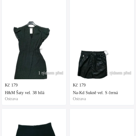
1 týdnem před
1 týdnem před
Kč
179
Kč
179
H&M Šaty vel. 38 bílá
Na-Kd Sukně vel. S černá
Ostrava
Ostrava