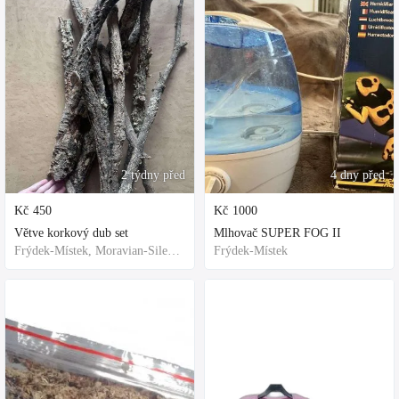
2 týdny před
4 dny před
Kč
450
Kč
1000
Větve korkový dub set
Mlhovač SUPER FOG II
Frýdek-Místek, Moravian-Silesian Region,Others
Frýdek-Místek