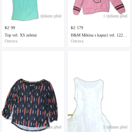
1 týdnem před
1 týdnem před
Kč
99
Kč
179
Top vel. XS zelená
H&M Mikina s kapucí vel. 122 fialová
Ostrava
Ostrava
1 týdnem před
1 týdnem před