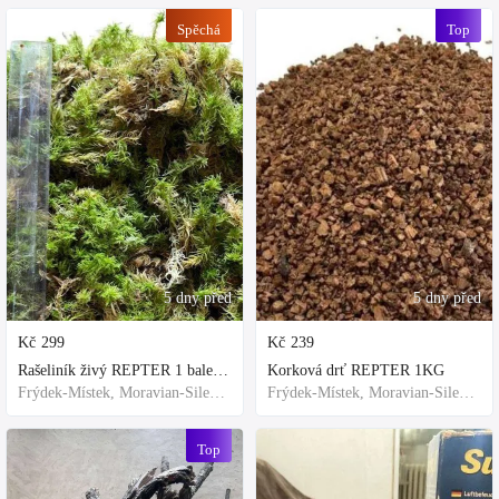
Spěchá
Top
5 dny před
5 dny před
Kč
299
Kč
239
Rašeliník živý REPTER 1 balení - násada, TOP kvalita 30cm-30cm-8cm
Korková drť REPTER 1KG
Frýdek-Místek, Moravian-Silesian Region,Others
Frýdek-Místek, Moravian-Silesian Region,Others
Top