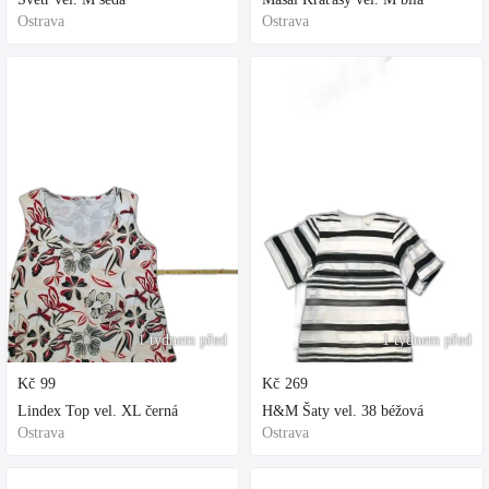
Ostrava
Ostrava
1 týdnem před
1 týdnem před
Kč
99
Kč
269
Lindex Top vel. XL černá
H&M Šaty vel. 38 béžová
Ostrava
Ostrava