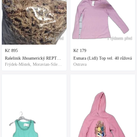
5 dny před
1 týdnem před
Kč
895
Kč
179
Rašelinik Jihoamerický REPTER - 5 balení - 500g -
Esmara (Lidl) Top vel. 40 růžová
Frýdek-Místek, Moravian-Silesian Region,Others
Ostrava