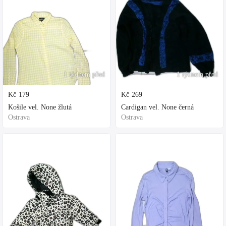
1 týdnem před
1 týdnem před
Kč
179
Kč
269
Košile vel. None žlutá
Cardigan vel. None černá
Ostrava
Ostrava