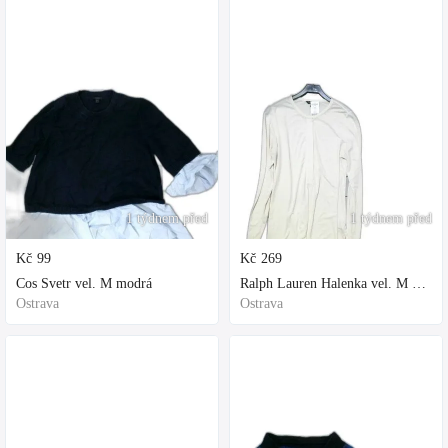
1 týdnem před
1 týdnem před
Kč
99
Kč
269
Cos Svetr vel. M modrá
Ralph Lauren Halenka vel. M bílá
Ostrava
Ostrava