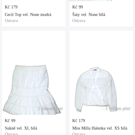
Kč
179
Kč
99
Cecil Top vel. None modrá
Šaty vel. None bílá
Ostrava
Ostrava
1 týdnem před
1 týdnem před
Kč
99
Kč
179
Sukně vel. XL bílá
Miss Milla Halenka vel. XS bílá
Ostrava
Ostrava