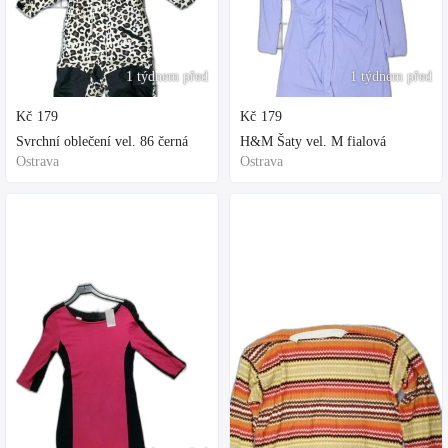
1 týdnem před
1 týdnem před
Kč
179
Kč
179
Svrchní oblečení vel. 86 černá
H&M Šaty vel. M fialová
Ostrava
Ostrava