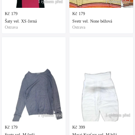
1 týdnem před
1 týdnem před
Kč
179
Kč
179
Šaty vel. XS černá
Svetr vel. None béžová
Ostrava
Ostrava
1 týdnem před
1 týdnem před
Kč
179
Kč
399
Svetr vel. M šedá
Masai Kraťasy vel. M bílá