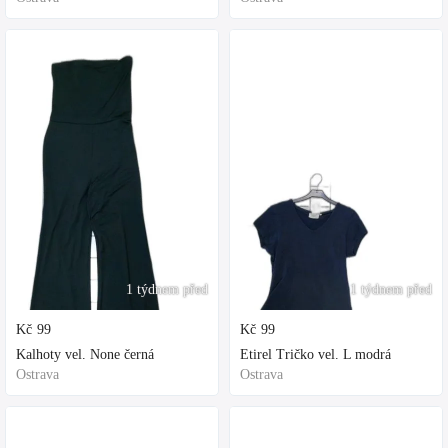
1 týdnem před
1 týdnem před
Kč
99
Kč
99
Kalhoty vel. None černá
Etirel Tričko vel. L modrá
Ostrava
Ostrava