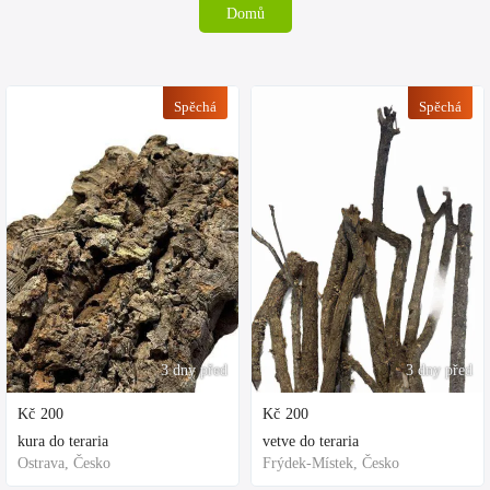
Domů
Spěchá
Spěchá
3 dny před
3 dny před
Kč
200
Kč
200
kura do teraria
vetve do teraria
Ostrava, Česko
Frýdek-Místek, Česko