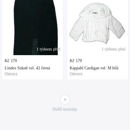
1 týdnem před
1 týdnem před
Kč
179
Kč
179
Lindex Sukně vel. 42 černá
Kappahl Cardigan vel. M bílá
Ostrava
Ostrava
Další inzeráty