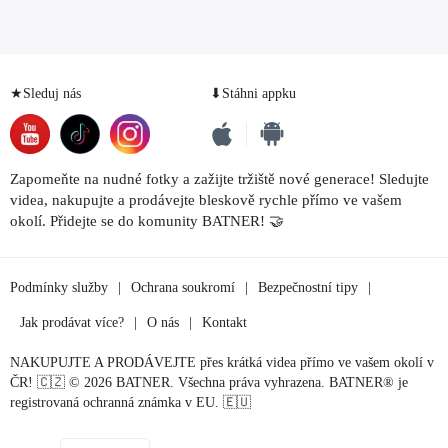
★Sleduj nás
⬇Stáhni appku
Zapomeňte na nudné fotky a zažijte tržiště nové generace! Sledujte
videa, nakupujte a prodávejte bleskově rychle přímo ve vašem
okolí. Přidejte se do komunity BATNER! 🤝
Podmínky služby
|
Ochrana soukromí
|
Bezpečnostní tipy
|
Jak prodávat více?
|
O nás
|
Kontakt
NAKUPUJTE A PRODÁVEJTE přes krátká videa přímo ve vašem okolí v
ČR! 🇨🇿 © 2026 BATNER. Všechna práva vyhrazena. BATNER® je
registrovaná ochranná známka v EU. 🇪🇺