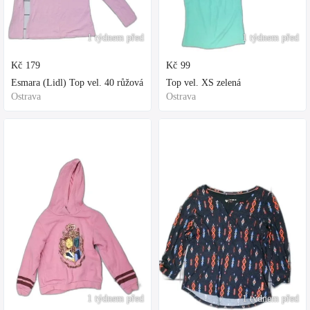
1 týdnem před
1 týdnem před
Kč
179
Kč
99
Esmara (Lidl) Top vel. 40 růžová
Top vel. XS zelená
Ostrava
Ostrava
1 týdnem před
1 týdnem před