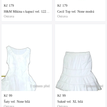
Kč
179
Kč
179
H&M Mikina s kapucí vel. 122 fialová
Cecil Top vel. None modrá
Ostrava
Ostrava
1 týdnem před
1 týdnem před
Kč
99
Kč
99
Šaty vel. None bílá
Sukně vel. XL bílá
Ostrava
Ostrava