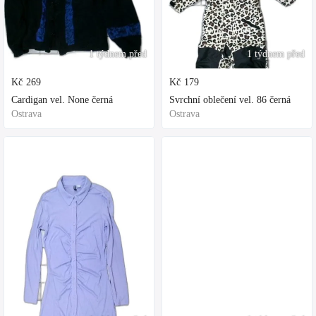
1 týdnem před
1 týdnem před
Kč
269
Kč
179
Cardigan vel. None černá
Svrchní oblečení vel. 86 černá
Ostrava
Ostrava