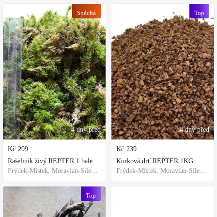
Spěchá
Top
4 dny před
4 dny před
Kč
299
Kč
239
Rašeliník živý REPTER 1 balení - násada, TOP kvalita 30cm-30cm-8cm
Korková drť REPTER 1KG
Frýdek-Místek, Moravian-Silesian Region,Others
Frýdek-Místek, Moravian-Silesian Region,Others
Top