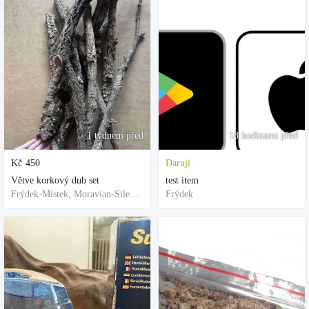
1 týdnem před
18 hodinami před
Kč
450
Daruji
Větve korkový dub set
test item
Frýdek-Místek, Moravian-Silesian Region,Others
Frýdek