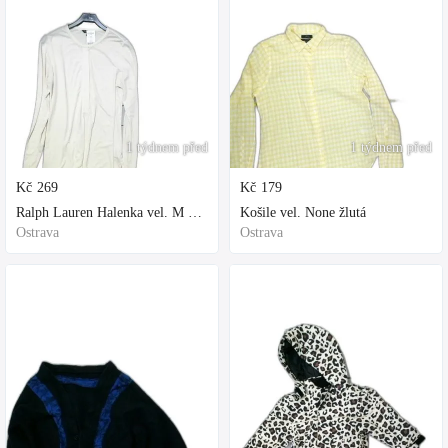
1 týdnem před
1 týdnem před
Kč
269
Kč
179
Ralph Lauren Halenka vel. M bílá
Košile vel. None žlutá
Ostrava
Ostrava