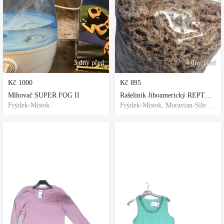
3 dny před
4 dny před
Kč
1000
Kč
895
Mlhovač SUPER FOG II
Rašelinik Jihoamerický REPTER - 5 balení - 500g -
Frýdek-Místek
Frýdek-Místek, Moravian-Silesian Region,Others