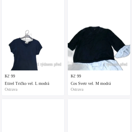
1 týdnem před
1 týdnem před
Kč
99
Kč
99
Etirel Tričko vel. L modrá
Cos Svetr vel. M modrá
Ostrava
Ostrava