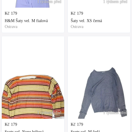
1 týdnem před
1 týdnem před
Kč
179
Kč
179
H&M Šaty vel. M fialová
Šaty vel. XS černá
Ostrava
Ostrava
1 týdnem před
1 týdnem před
Kč
179
Kč
179
Svetr vel. None béžová
Svetr vel. M šedá