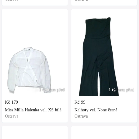
1 týdnem před
1 týdnem před
Kč
179
Kč
99
Miss Milla Halenka vel. XS bílá
Kalhoty vel. None černá
Ostrava
Ostrava