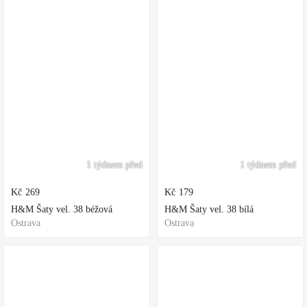
1 týdnem před
1 týdnem před
Kč
269
Kč
179
H&M Šaty vel. 38 béžová
H&M Šaty vel. 38 bílá
Ostrava
Ostrava