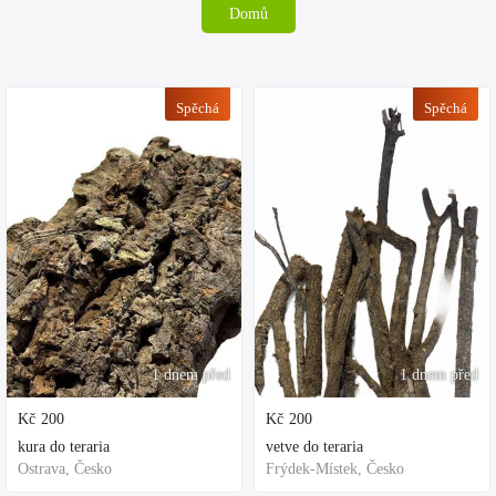
Domů
Spěchá
Spěchá
1 dnem před
1 dnem před
Kč
200
Kč
200
kura do teraria
vetve do teraria
Ostrava, Česko
Frýdek-Místek, Česko