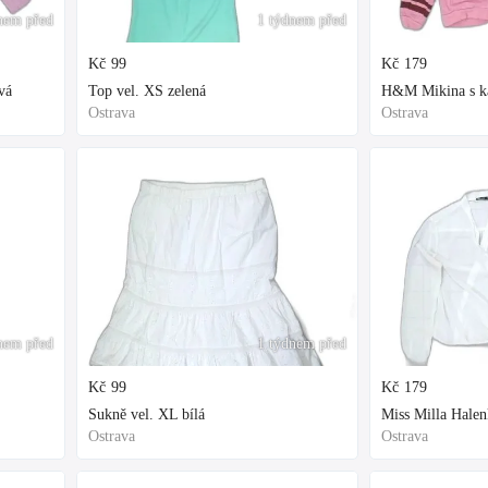
nem před
1 týdnem před
Kč
99
Kč
179
vá
Top vel. XS zelená
H&M Mikina s kap
Ostrava
Ostrava
nem před
1 týdnem před
Kč
99
Kč
179
Sukně vel. XL bílá
Miss Milla Halen
Ostrava
Ostrava