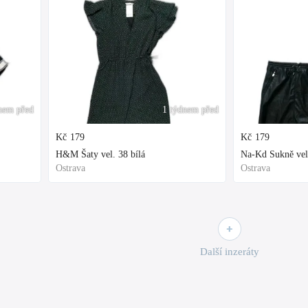
nem před
1 týdnem před
Kč
179
Kč
179
H&M Šaty vel. 38 bílá
Na-Kd Sukně vel
Ostrava
Ostrava
Další inzeráty