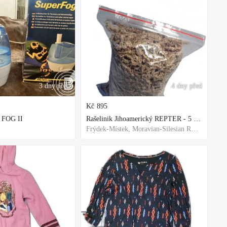
3 dny před
4 dny před
Kč
895
 FOG II
Rašelinik Jihoamerický REPTER - 5 balení - 500g -
Frýdek-Místek, Moravian-Silesian Region,Others