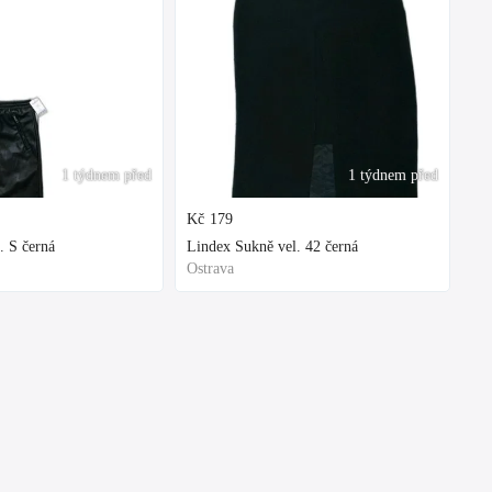
1 týdnem před
1 týdnem před
Kč
179
. S černá
Lindex Sukně vel. 42 černá
Ostrava