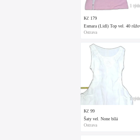
1 týd
Kč
179
Esmara (Lidl) Top vel. 40 růžo
Ostrava
1 týd
Kč
99
Šaty vel. None bílá
Ostrava