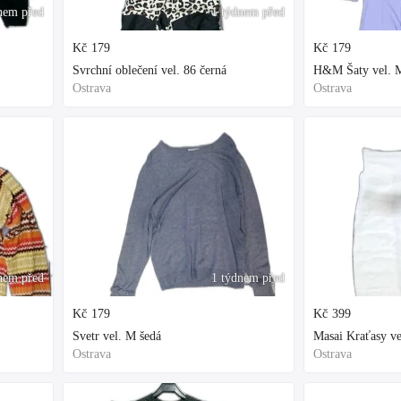
nem před
1 týdnem před
Kč
179
Kč
179
Svrchní oblečení vel. 86 černá
H&M Šaty vel. M
Ostrava
Ostrava
nem před
1 týdnem před
Kč
179
Kč
399
Svetr vel. M šedá
Masai Kraťasy ve
Ostrava
Ostrava