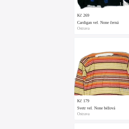
1 týd
Kč
269
Cardigan vel. None černá
Ostrava
1 týd
Kč
179
Svetr vel. None béžová
Ostrava