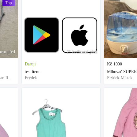
Top
nem před
21 hodinami před
Daruji
Kč
1000
test item
Mlhovač SUPER
Frýdek-Místek, Moravian-Silesian Region,Others
Frýdek
Frýdek-Místek