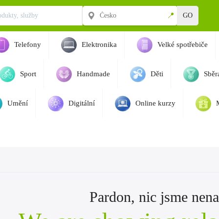
📍
GO
Telefony
Elektronika
Velké spotřebiče
Sport
Handmade
Děti
Sběra
Umění
Digitální
Online kurzy
Pardon, nic jsme nenaš