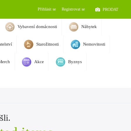
Přihlásit se
Registrovat se
PRODAT
Vybavení domácnosti
Nábytek
telství
Starožitnosti
Nemovitosti
Merch
Akce
Byznys
li.