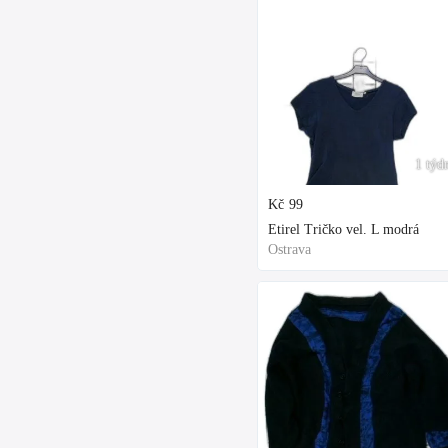
1 týd
Kč
99
Etirel Tričko vel. L modrá
Ostrava