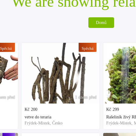
We are showing rela
Domů
Spěchá
Spěchá
nem před
1 dnem před
Kč
200
Kč
299
vetve do teraria
Frýdek-Místek, Česko