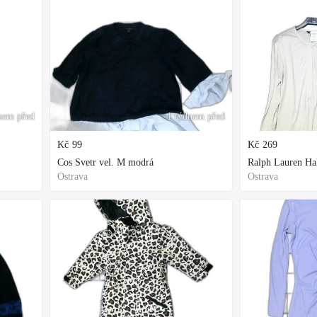
nem před
1 týdnem před
Kč
99
Kč
269
Cos Svetr vel. M modrá
Ralph Lauren Hal
Ostrava
Ostrava