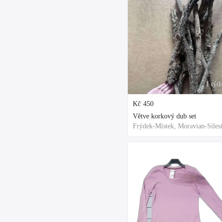
1 týd
Kč
450
Větve korkový dub set