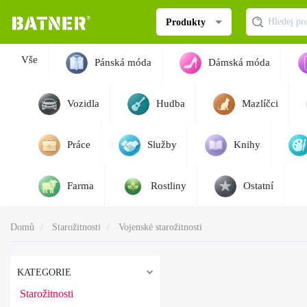
Produkty
Vše
Pánská móda
Dámská móda
Vozidla
Hudba
Mazlíčci
Práce
Služby
Knihy
Farma
Rostliny
Ostatní
Domů
Starožitnosti
Vojenské starožitnosti
KATEGORIE
Starožitnosti