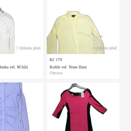
1 týdnem před
1 týdnem před
Kč
179
enka vel. M bílá
Košile vel. None žlutá
Ostrava