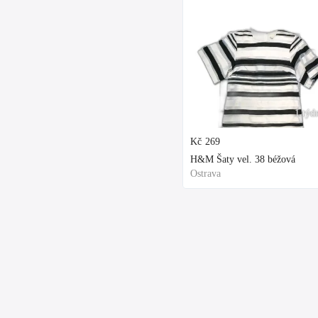
1 týd
Kč
269
H&M Šaty vel. 38 béžová
Ostrava