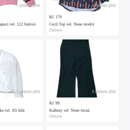
1 týdnem před
1 týdnem před
Kč
179
ucí vel. 122 fialová
Cecil Top vel. None modrá
Ostrava
1 týdnem před
1 týdnem před
Kč
99
ka vel. XS bílá
Kalhoty vel. None černá
Ostrava