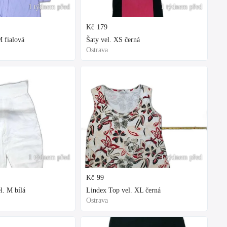
1 týdnem před
1 týdnem před
Kč
179
 fialová
Šaty vel. XS černá
Ostrava
1 týdnem před
1 týdnem před
Kč
99
l. M bílá
Lindex Top vel. XL černá
Ostrava