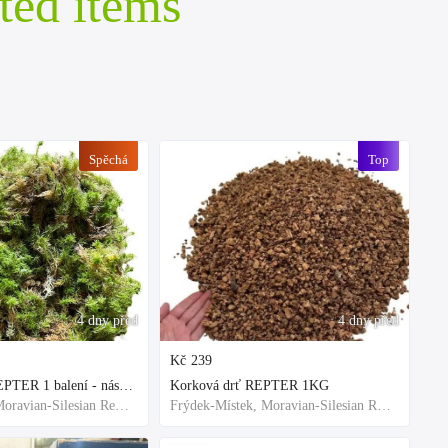
ted items
Spěchá
Top
4 dny před
4 dny před
Kč
239
Rašeliník živý REPTER 1 balení - násada, TOP kvalita 30cm-30cm-8cm
Korková drť REPTER 1KG
Frýdek-Místek, Moravian-Silesian Region,Others
Frýdek-Místek, Moravian-Silesian Region,Others