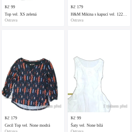
Kč
99
Kč
179
Top vel. XS zelená
H&M Mikina s kapucí vel. 122 fialová
Ostrava
Ostrava
1 týdnem před
1 týdnem před
Kč
179
Kč
99
Cecil Top vel. None modrá
Šaty vel. None bílá
Ostrava
Ostrava