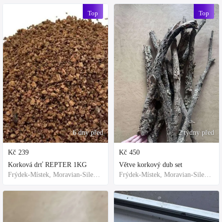
Top
Top
6 dny před
2 týdny před
Kč
239
Kč
450
Korková drť REPTER 1KG
Větve korkový dub set
Frýdek-Místek, Moravian-Silesian Region,Others
Frýdek-Místek, Moravian-Silesian Region,Others