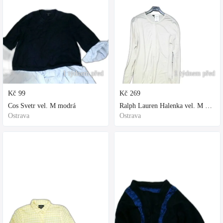
1 týdnem před
1 týdnem před
Kč
99
Kč
269
Cos Svetr vel. M modrá
Ralph Lauren Halenka vel. M bílá
Ostrava
Ostrava