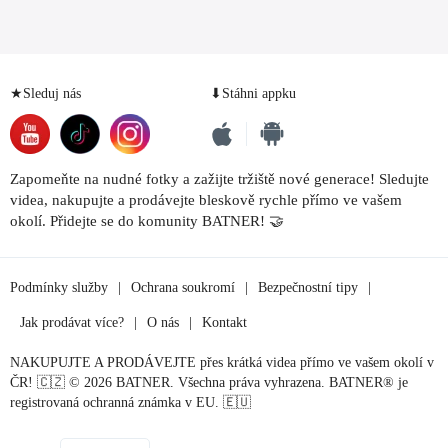
★Sleduj nás
⬇Stáhni appku
Zapomeňte na nudné fotky a zažijte tržiště nové generace! Sledujte
videa, nakupujte a prodávejte bleskově rychle přímo ve vašem
okolí. Přidejte se do komunity BATNER! 🤝
Podmínky služby
|
Ochrana soukromí
|
Bezpečnostní tipy
|
Jak prodávat více?
|
O nás
|
Kontakt
NAKUPUJTE A PRODÁVEJTE přes krátká videa přímo ve vašem okolí v
ČR! 🇨🇿 © 2026 BATNER. Všechna práva vyhrazena. BATNER® je
registrovaná ochranná známka v EU. 🇪🇺