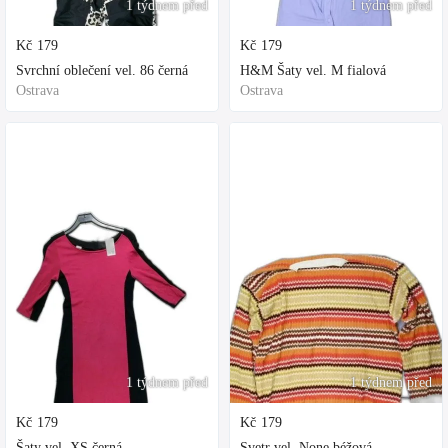
1 týdnem před
1 týdnem před
Kč
179
Kč
179
Svrchní oblečení vel. 86 černá
H&M Šaty vel. M fialová
Ostrava
Ostrava
1 týdnem před
1 týdnem před
Kč
179
Kč
179
Šaty vel. XS černá
Svetr vel. None béžová