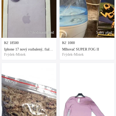
17 hodinami před
5 dny před
Kč
18500
Kč
1000
Iphone 17 nový rozbalený, fialová, ochranne sklo a obal kupovane za 80
Mlhovač SUPER FOG II
Frýdek-Místek
Frýdek-Místek