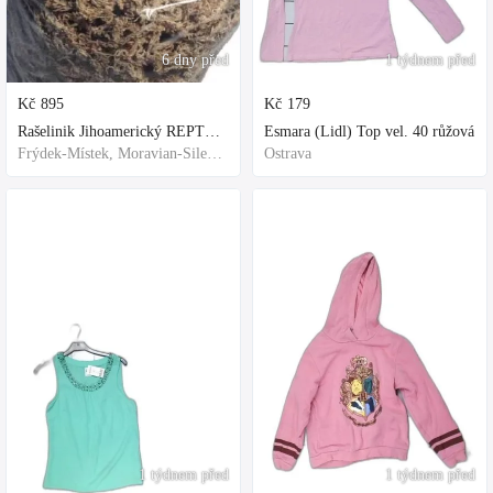
6 dny před
1 týdnem před
Kč
895
Kč
179
Rašelinik Jihoamerický REPTER - 5 balení - 500g -
Esmara (Lidl) Top vel. 40 růžová
Frýdek-Místek, Moravian-Silesian Region,Others
Ostrava
1 týdnem před
1 týdnem před