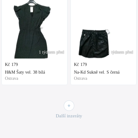
1 týdnem před
1 týdnem před
Kč
179
Kč
179
H&M Šaty vel. 38 bílá
Na-Kd Sukně vel. S černá
Ostrava
Ostrava
Další inzeráty