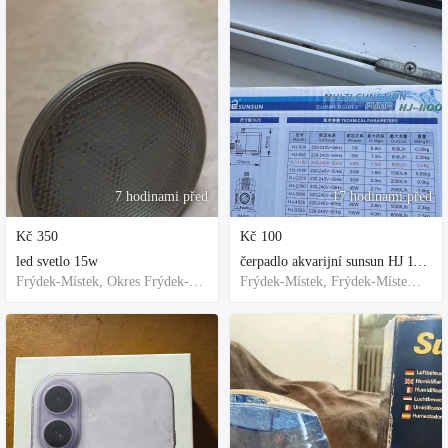
7 hodinami před
17 hodinami před
Kč
350
Kč
100
led svetlo 15w
čerpadlo akvarijní sunsun HJ 1100
Frýdek-Místek, Okres Frýdek-Místek, Česko
Frýdek-Místek, Frýdek-Místek District, Czechia