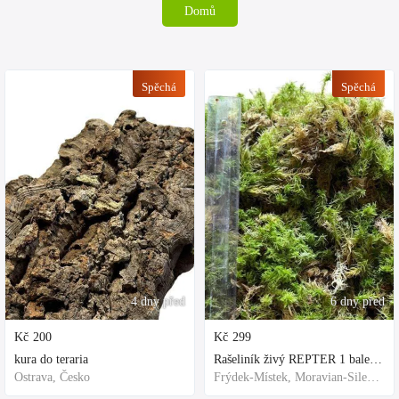
Domů
Spěchá
Spěchá
4 dny před
6 dny před
Kč
200
Kč
299
kura do teraria
Rašeliník živý REPTER 1 balení - násada, TOP kvalita 30cm-30cm-8cm
Ostrava, Česko
Frýdek-Místek, Moravian-Silesian Region,Others