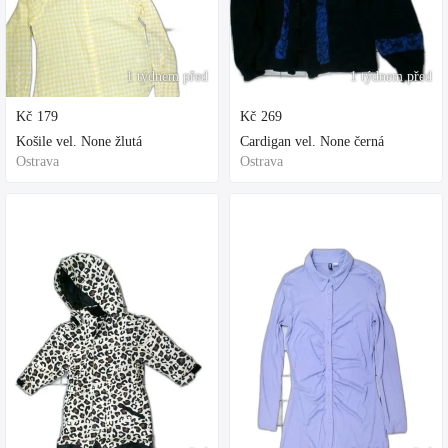
1 týdnem před
1 týdnem před
Kč
179
Kč
269
Košile vel. None žlutá
Cardigan vel. None černá
Ostrava
Ostrava