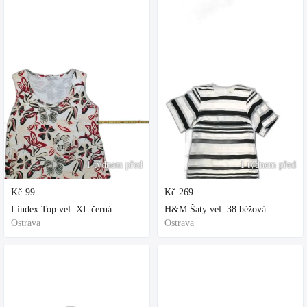
1 týdnem před
1 týdnem před
Kč
99
Kč
269
Lindex Top vel. XL černá
H&M Šaty vel. 38 béžová
Ostrava
Ostrava