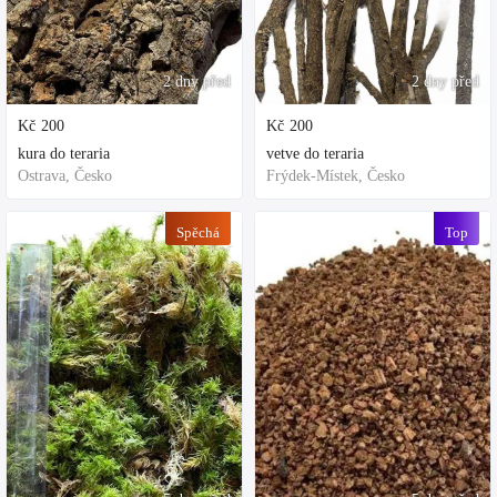
2 dny před
2 dny před
Kč
200
Kč
200
kura do teraria
vetve do teraria
Ostrava, Česko
Frýdek-Místek, Česko
Spěchá
Top