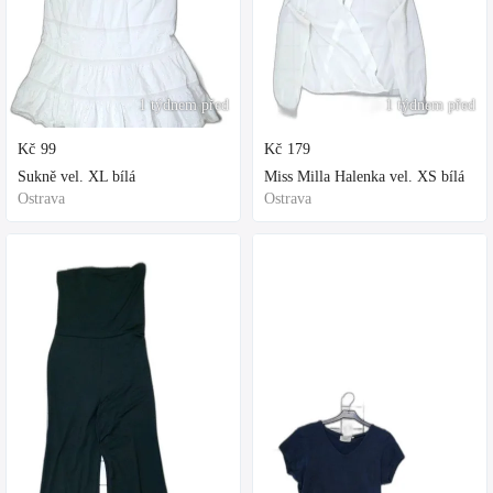
1 týdnem před
1 týdnem před
Kč
99
Kč
179
Sukně vel. XL bílá
Miss Milla Halenka vel. XS bílá
Ostrava
Ostrava