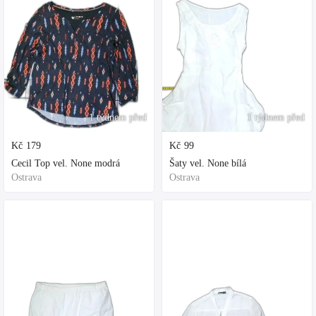
1 týdnem před
1 týdnem před
Kč
179
Kč
99
Cecil Top vel. None modrá
Šaty vel. None bílá
Ostrava
Ostrava