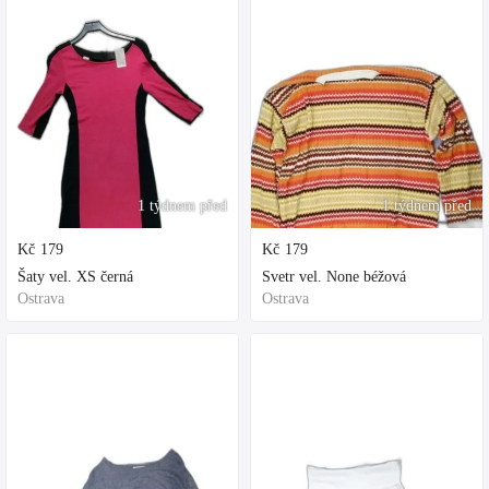
1 týdnem před
1 týdnem před
Kč
179
Kč
179
Šaty vel. XS černá
Svetr vel. None béžová
Ostrava
Ostrava