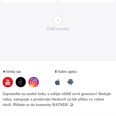
Další inzeráty
★Sleduj nás
⬇Stáhni appku
Zapomeňte na nudné fotky a zažijte tržiště nové generace! Sledujte
videa, nakupujte a prodávejte bleskově rychle přímo ve vašem
okolí. Přidejte se do komunity BATNER! 🤝