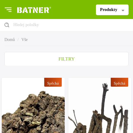
Produkty
Hledej položky
Domů
Vše
FILTRY
Spěchá
Spěchá