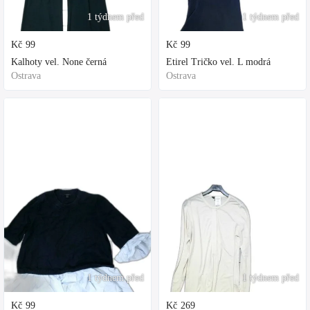
1 týdnem před
1 týdnem před
Kč
99
Kč
99
Kalhoty vel. None černá
Etirel Tričko vel. L modrá
Ostrava
Ostrava
1 týdnem před
1 týdnem před
Kč
99
Kč
269