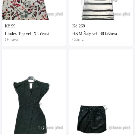
1 týdnem před
1 týdnem před
Kč
99
Kč
269
Lindex Top vel. XL černá
H&M Šaty vel. 38 béžová
Ostrava
Ostrava
1 týdnem před
1 týdnem před