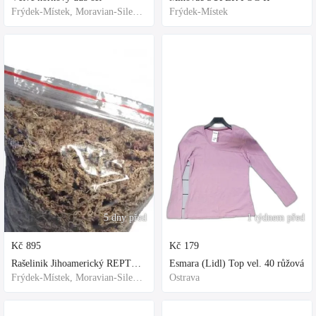
Frýdek-Místek, Moravian-Silesian Region,Others
Frýdek-Místek
5 dny před
1 týdnem před
Kč
895
Kč
179
Rašelinik Jihoamerický REPTER - 5 balení - 500g -
Esmara (Lidl) Top vel. 40 růžová
Frýdek-Místek, Moravian-Silesian Region,Others
Ostrava