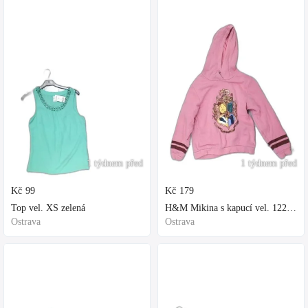
1 týdnem před
1 týdnem před
Kč
99
Kč
179
Top vel. XS zelená
H&M Mikina s kapucí vel. 122 fialová
Ostrava
Ostrava