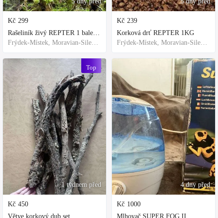
5 dny před
5 dny před
Kč
299
Kč
239
Rašeliník živý REPTER 1 balení - násada, TOP kvalita 30cm-30cm-8cm
Korková drť REPTER 1KG
Frýdek-Místek, Moravian-Silesian Region,Others
Frýdek-Místek, Moravian-Silesian Region,Others
Top
1 týdnem před
4 dny před
Kč
450
Kč
1000
Větve korkový dub set
Mlhovač SUPER FOG II