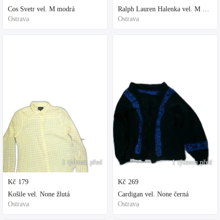
Cos Svetr vel. M modrá
Ralph Lauren Halenka vel. M bílá
Ostrava
Ostrava
1 týdnem před
1 týdnem před
Kč
179
Kč
269
Košile vel. None žlutá
Cardigan vel. None černá
Ostrava
Ostrava