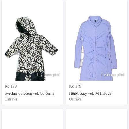
1 týdnem před
1 týdnem před
Kč
179
Kč
179
Svrchní oblečení vel. 86 černá
H&M Šaty vel. M fialová
Ostrava
Ostrava