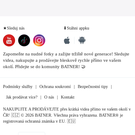
★Sleduj nás
⬇Stáhni appku
Zapomeňte na nudné fotky a zažijte tržiště nové generace! Sledujte
videa, nakupujte a prodávejte bleskově rychle přímo ve vašem
okolí. Přidejte se do komunity BATNER! 🤝
Podmínky služby
|
Ochrana soukromí
|
Bezpečnostní tipy
|
Jak prodávat více?
|
O nás
|
Kontakt
NAKUPUJTE A PRODÁVEJTE přes krátká videa přímo ve vašem okolí v
ČR! 🇨🇿 © 2026 BATNER. Všechna práva vyhrazena. BATNER® je
registrovaná ochranná známka v EU. 🇪🇺