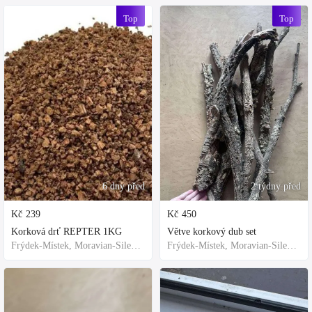
Top
Top
6 dny před
2 týdny před
Kč
239
Kč
450
Korková drť REPTER 1KG
Větve korkový dub set
Frýdek-Místek, Moravian-Silesian Region,Others
Frýdek-Místek, Moravian-Silesian Region,Others