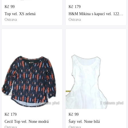
Kč
99
Kč
179
Top vel. XS zelená
H&M Mikina s kapucí vel. 122 fialová
Ostrava
Ostrava
1 týdnem před
1 týdnem před
Kč
179
Kč
99
Cecil Top vel. None modrá
Šaty vel. None bílá
Ostrava
Ostrava