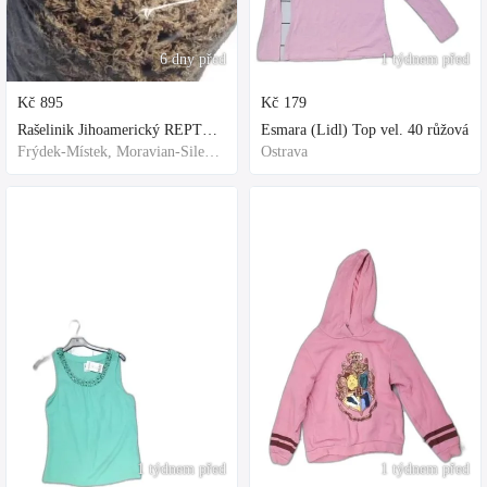
6 dny před
1 týdnem před
Kč
895
Kč
179
Rašelinik Jihoamerický REPTER - 5 balení - 500g -
Esmara (Lidl) Top vel. 40 růžová
Frýdek-Místek, Moravian-Silesian Region,Others
Ostrava
1 týdnem před
1 týdnem před