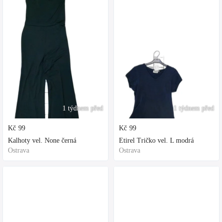
1 týdnem před
1 týdnem před
Kč
99
Kč
99
Kalhoty vel. None černá
Etirel Tričko vel. L modrá
Ostrava
Ostrava