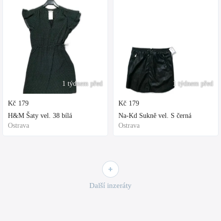
1 týdnem před
1 týdnem před
Kč
179
Kč
179
H&M Šaty vel. 38 bílá
Na-Kd Sukně vel. S černá
Ostrava
Ostrava
Další inzeráty