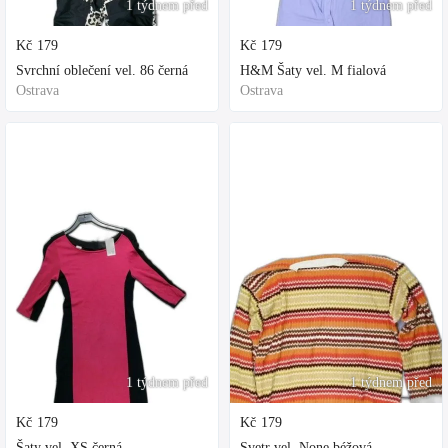
1 týdnem před
1 týdnem před
Kč
179
Kč
179
Svrchní oblečení vel. 86 černá
H&M Šaty vel. M fialová
Ostrava
Ostrava
1 týdnem před
1 týdnem před
Kč
179
Kč
179
Šaty vel. XS černá
Svetr vel. None béžová