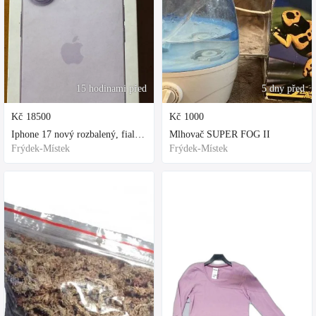
15 hodinami před
5 dny před
Kč
18500
Kč
1000
Iphone 17 nový rozbalený, fialová, ochranne sklo a obal kupovane za 80
Mlhovač SUPER FOG II
Frýdek-Místek
Frýdek-Místek