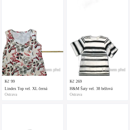
1 týdnem před
1 týdnem před
Kč
99
Kč
269
Lindex Top vel. XL černá
H&M Šaty vel. 38 béžová
Ostrava
Ostrava