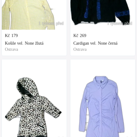
1 týdnem před
1 týdnem před
Kč
179
Kč
269
Košile vel. None žlutá
Cardigan vel. None černá
Ostrava
Ostrava