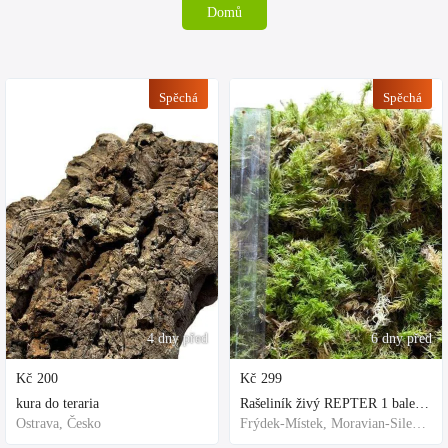
Domů
Spěchá
Spěchá
4 dny před
6 dny před
Kč
200
Kč
299
kura do teraria
Rašeliník živý REPTER 1 balení - násada, TOP kvalita 30cm-30cm-8cm
Ostrava, Česko
Frýdek-Místek, Moravian-Silesian Region,Others