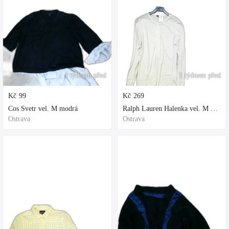
1 týdnem před
1 týdnem před
Kč
99
Kč
269
Cos Svetr vel. M modrá
Ralph Lauren Halenka vel. M bílá
Ostrava
Ostrava