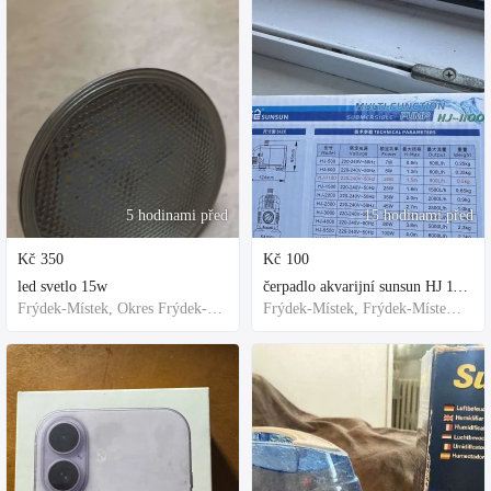
5 hodinami před
15 hodinami před
Kč
350
Kč
100
led svetlo 15w
čerpadlo akvarijní sunsun HJ 1100
Frýdek-Místek, Okres Frýdek-Místek, Česko
Frýdek-Místek, Frýdek-Místek District, Czechia