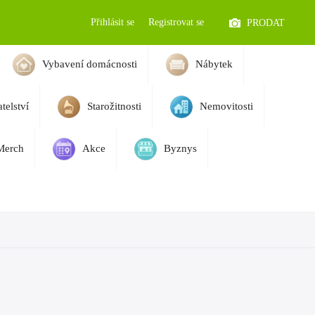
Přihlásit se
Registrovat se
PRODAT
Vybavení domácnosti
Nábytek
telství
Starožitnosti
Nemovitosti
Merch
Akce
Byznys