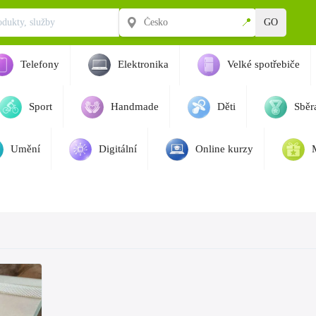
📍
GO
Telefony
Elektronika
Velké spotřebiče
Sport
Handmade
Děti
Sběra
Umění
Digitální
Online kurzy