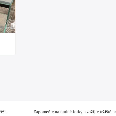
ýdny před
ppku
Zapomeňte na nudné fotky a zažijte tržiště n