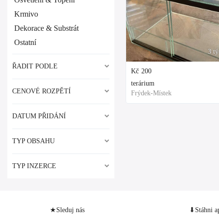
Krmivo
Dekorace & Substrát
Ostatní
3 t
ŘADIT PODLE
Kč
200
terárium
CENOVÉ ROZPĚTÍ
Frýdek-Místek
DATUM PŘIDÁNÍ
TYP OBSAHU
TYP INZERCE
★Sleduj nás
⬇Stáhni a