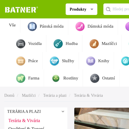
Produkty
Vše
Pánská móda
Dámská móda
Vozidla
Hudba
Mazlíčci
Práce
Služby
Knihy
Farma
Rostliny
Ostatní
Domů
Mazlíčci
Terária a plazi
Terária & Vivária
TERÁRIA A PLAZI
Terária & Vivária
Osvětlení & Topení