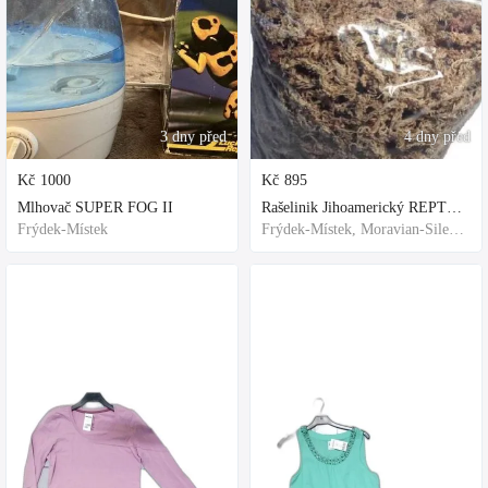
3 dny před
4 dny před
Kč
1000
Kč
895
Mlhovač SUPER FOG II
Rašelinik Jihoamerický REPTER - 5 balení - 500g -
Frýdek-Místek
Frýdek-Místek, Moravian-Silesian Region,Others