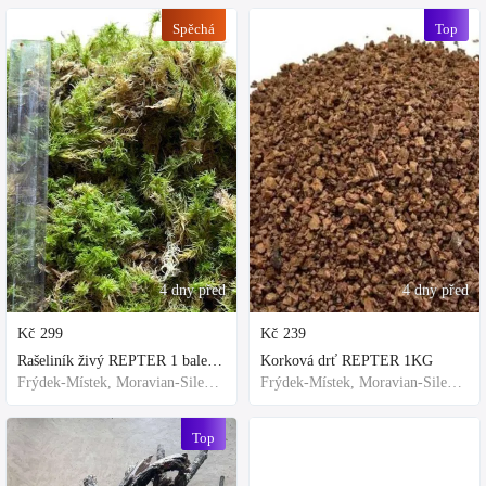
Spěchá
Top
4 dny před
4 dny před
Kč
299
Kč
239
Rašeliník živý REPTER 1 balení - násada, TOP kvalita 30cm-30cm-8cm
Korková drť REPTER 1KG
Frýdek-Místek, Moravian-Silesian Region,Others
Frýdek-Místek, Moravian-Silesian Region,Others
Top