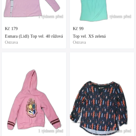
1 týdnem před
1 týdnem před
Kč
179
Kč
99
Esmara (Lidl) Top vel. 40 růžová
Top vel. XS zelená
Ostrava
Ostrava
1 týdnem před
1 týdnem před