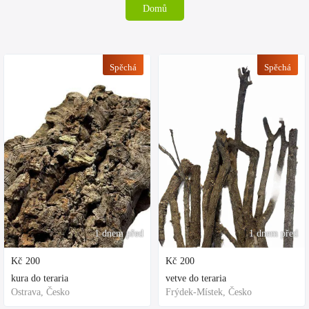
Domů
Spěchá
Spěchá
1 dnem před
1 dnem před
Kč
200
Kč
200
kura do teraria
vetve do teraria
Ostrava, Česko
Frýdek-Místek, Česko