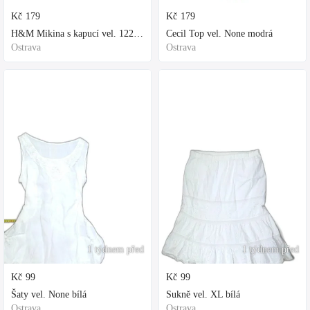
Kč
179
Kč
179
H&M Mikina s kapucí vel. 122 fialová
Cecil Top vel. None modrá
Ostrava
Ostrava
1 týdnem před
1 týdnem před
Kč
99
Kč
99
Šaty vel. None bílá
Sukně vel. XL bílá
Ostrava
Ostrava