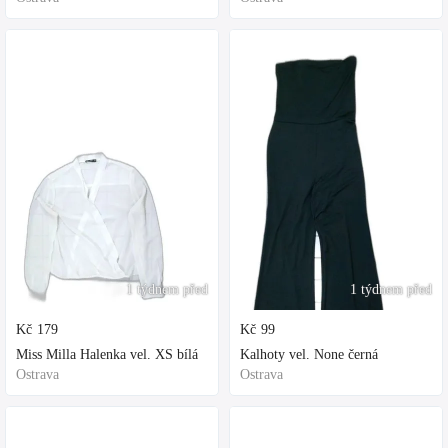
1 týdnem před
1 týdnem před
Kč
179
Kč
99
Miss Milla Halenka vel. XS bílá
Kalhoty vel. None černá
Ostrava
Ostrava