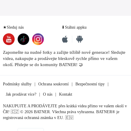
★Sleduj nás
⬇Stáhni appku
Zapomeňte na nudné fotky a zažijte tržiště nové generace! Sledujte
videa, nakupujte a prodávejte bleskově rychle přímo ve vašem
okolí. Přidejte se do komunity BATNER! 🤝
Podmínky služby
|
Ochrana soukromí
|
Bezpečnostní tipy
|
Jak prodávat více?
|
O nás
|
Kontakt
NAKUPUJTE A PRODÁVEJTE přes krátká videa přímo ve vašem okolí v
ČR! 🇨🇿 © 2026 BATNER. Všechna práva vyhrazena. BATNER® je
registrovaná ochranná známka v EU. 🇪🇺