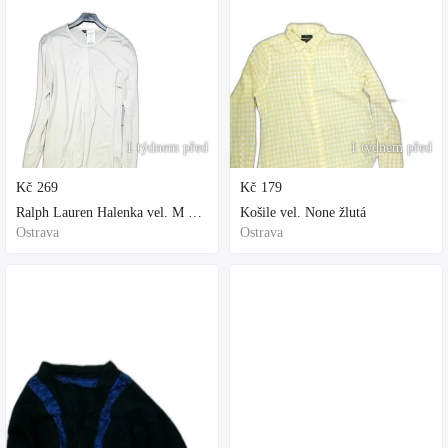
1 týdnem před
1 týdnem před
Kč
269
Kč
179
Ralph Lauren Halenka vel. M bílá
Košile vel. None žlutá
Ostrava
Ostrava