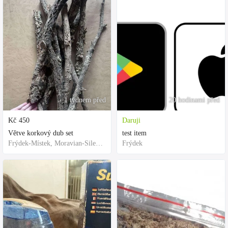
1 týdnem před
20 hodinami před
Kč
450
Daruji
Větve korkový dub set
test item
Frýdek-Místek, Moravian-Silesian Region,Others
Frýdek