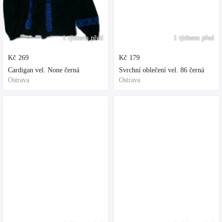
1 týdnem před
1 týdnem před
Kč
269
Kč
179
Cardigan vel. None černá
Svrchní oblečení vel. 86 černá
Ostrava
Ostrava