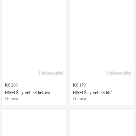
1 týdnem před
1 týdnem před
Kč
269
Kč
179
H&M Šaty vel. 38 béžová
H&M Šaty vel. 38 bílá
Ostrava
Ostrava