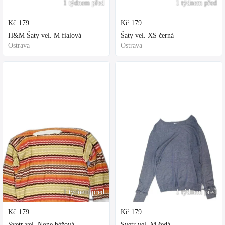
1 týdnem před
1 týdnem před
Kč
179
Kč
179
H&M Šaty vel. M fialová
Šaty vel. XS černá
Ostrava
Ostrava
1 týdnem před
1 týdnem před
Kč
179
Kč
179
Svetr vel. None béžová
Svetr vel. M šedá