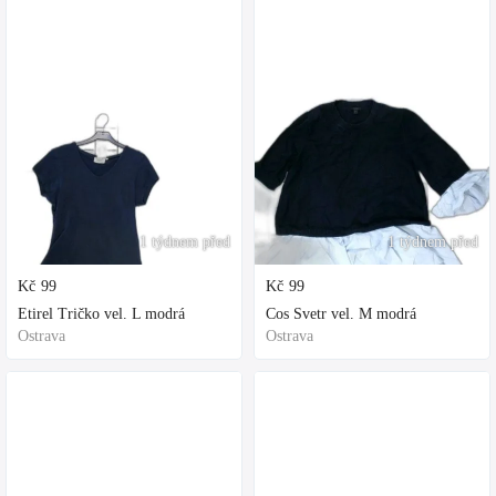
1 týdnem před
1 týdnem před
Kč
99
Kč
99
Etirel Tričko vel. L modrá
Cos Svetr vel. M modrá
Ostrava
Ostrava