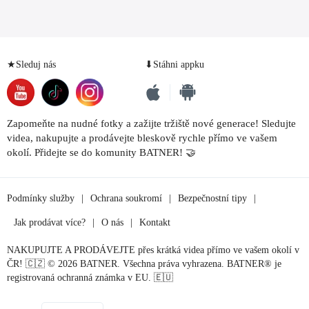
★Sleduj nás
⬇Stáhni appku
Zapomeňte na nudné fotky a zažijte tržiště nové generace! Sledujte
videa, nakupujte a prodávejte bleskově rychle přímo ve vašem
okolí. Přidejte se do komunity BATNER! 🤝
Podmínky služby
|
Ochrana soukromí
|
Bezpečnostní tipy
|
Jak prodávat více?
|
O nás
|
Kontakt
NAKUPUJTE A PRODÁVEJTE přes krátká videa přímo ve vašem okolí v
ČR! 🇨🇿 © 2026 BATNER. Všechna práva vyhrazena. BATNER® je
registrovaná ochranná známka v EU. 🇪🇺