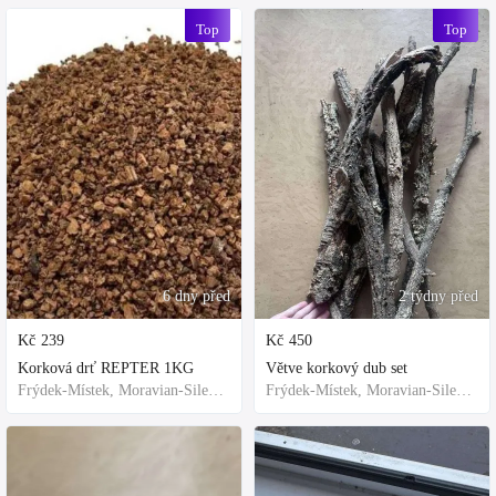
Top
Top
6 dny před
2 týdny před
Kč
239
Kč
450
Korková drť REPTER 1KG
Větve korkový dub set
Frýdek-Místek, Moravian-Silesian Region,Others
Frýdek-Místek, Moravian-Silesian Region,Others