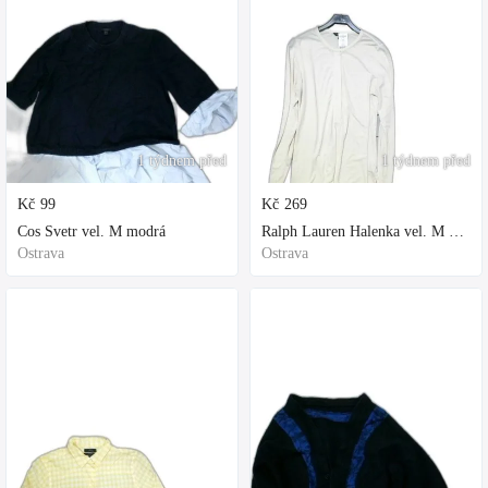
1 týdnem před
1 týdnem před
Kč
99
Kč
269
Cos Svetr vel. M modrá
Ralph Lauren Halenka vel. M bílá
Ostrava
Ostrava