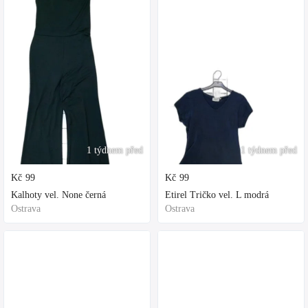
1 týdnem před
1 týdnem před
Kč
99
Kč
99
Kalhoty vel. None černá
Etirel Tričko vel. L modrá
Ostrava
Ostrava