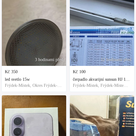
3 hodinami před
12 hodinami před
Kč
350
Kč
100
led svetlo 15w
čerpadlo akvarijní sunsun HJ 1100
Frýdek-Místek, Okres Frýdek-Místek, Česko
Frýdek-Místek, Frýdek-Místek District, Czechia