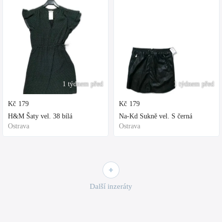
1 týdnem před
1 týdnem před
Kč
179
Kč
179
H&M Šaty vel. 38 bílá
Na-Kd Sukně vel. S černá
Ostrava
Ostrava
Další inzeráty