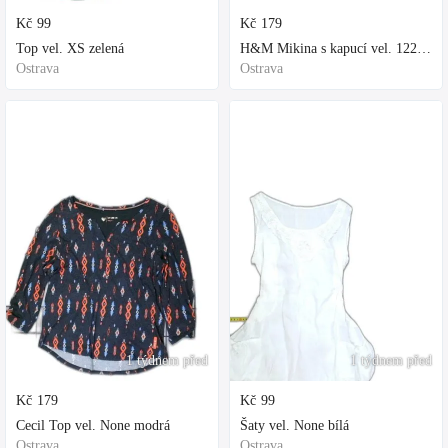
Kč
99
Kč
179
Top vel. XS zelená
H&M Mikina s kapucí vel. 122 fialová
Ostrava
Ostrava
1 týdnem před
1 týdnem před
Kč
179
Kč
99
Cecil Top vel. None modrá
Šaty vel. None bílá
Ostrava
Ostrava