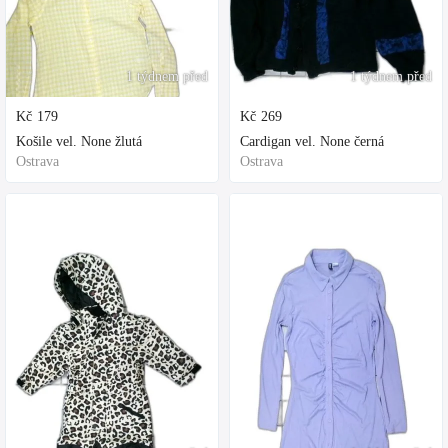
1 týdnem před
1 týdnem před
Kč
179
Kč
269
Košile vel. None žlutá
Cardigan vel. None černá
Ostrava
Ostrava