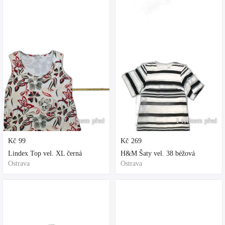
1 týdnem před
1 týdnem před
Kč
99
Kč
269
Lindex Top vel. XL černá
H&M Šaty vel. 38 béžová
Ostrava
Ostrava