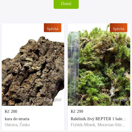
Domů
Spěchá
Spěchá
4 dny před
6 dny před
Kč
200
Kč
299
kura do teraria
Rašeliník živý REPTER 1 balení - násada, TOP kvalita 30cm-30cm-8cm
Ostrava, Česko
Frýdek-Místek, Moravian-Silesian Region,Others