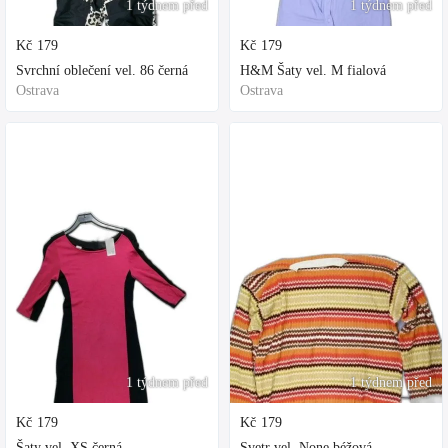
1 týdnem před
1 týdnem před
Kč
179
Kč
179
Svrchní oblečení vel. 86 černá
H&M Šaty vel. M fialová
Ostrava
Ostrava
1 týdnem před
1 týdnem před
Kč
179
Kč
179
Šaty vel. XS černá
Svetr vel. None béžová