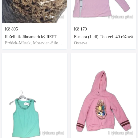
6 dny před
1 týdnem před
Kč
895
Kč
179
Rašelinik Jihoamerický REPTER - 5 balení - 500g -
Esmara (Lidl) Top vel. 40 růžová
Frýdek-Místek, Moravian-Silesian Region,Others
Ostrava
1 týdnem před
1 týdnem před