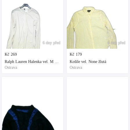
6 dny před
6 dny před
Kč
269
Kč
179
Ralph Lauren Halenka vel. M bílá
Košile vel. None žlutá
Ostrava
Ostrava