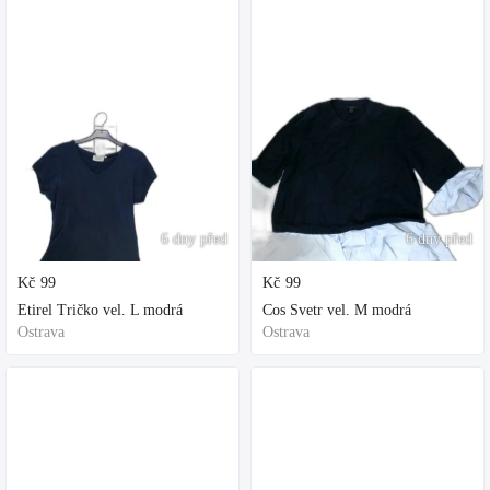
6 dny před
6 dny před
Kč
99
Kč
99
Etirel Tričko vel. L modrá
Cos Svetr vel. M modrá
Ostrava
Ostrava