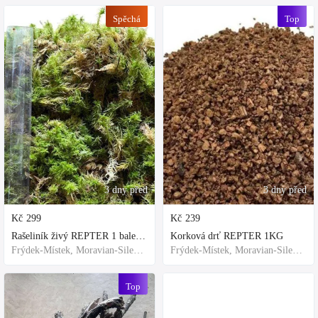
Spěchá
Top
3 dny před
3 dny před
Kč
299
Kč
239
Rašeliník živý REPTER 1 balení - násada, TOP kvalita 30cm-30cm-8cm
Korková drť REPTER 1KG
Frýdek-Místek, Moravian-Silesian Region,Others
Frýdek-Místek, Moravian-Silesian Region,Others
Top