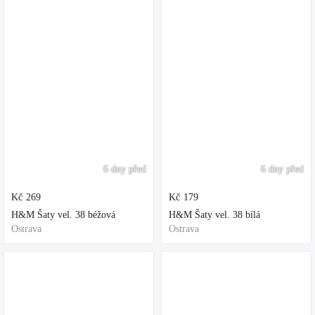
6 dny před
6 dny před
Kč
269
Kč
179
H&M Šaty vel. 38 béžová
H&M Šaty vel. 38 bílá
Ostrava
Ostrava