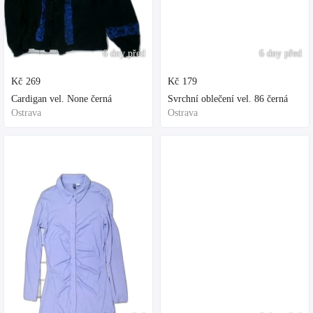
6 dny před
6 dny před
Kč
269
Kč
179
Cardigan vel. None černá
Svrchní oblečení vel. 86 černá
Ostrava
Ostrava