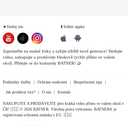
★Sleduj nás
⬇Stáhni appku
Zapomeňte na nudné fotky a zažijte tržiště nové generace! Sledujte
videa, nakupujte a prodávejte bleskově rychle přímo ve vašem
okolí. Přidejte se do komunity BATNER! 🤝
Podmínky služby
|
Ochrana soukromí
|
Bezpečnostní tipy
|
Jak prodávat více?
|
O nás
|
Kontakt
NAKUPUJTE A PRODÁVEJTE přes krátká videa přímo ve vašem okolí v
ČR! 🇨🇿 © 2026 BATNER. Všechna práva vyhrazena. BATNER® je
registrovaná ochranná známka v EU. 🇪🇺