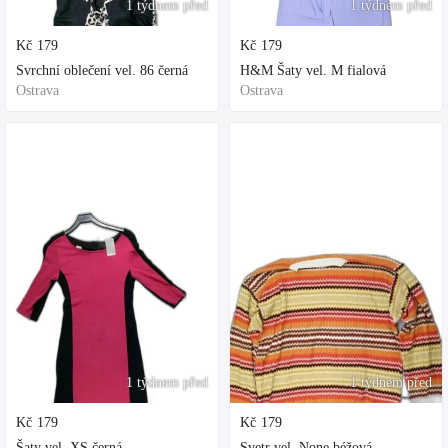
1 týdnem před
1 týdnem před
Kč
179
Kč
179
Svrchní oblečení vel. 86 černá
H&M Šaty vel. M fialová
Ostrava
Ostrava
1 týdnem před
1 týdnem před
Kč
179
Kč
179
Šaty vel. XS černá
Svetr vel. None béžová