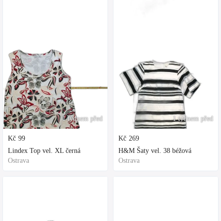
1 týdnem před
1 týdnem před
Kč
99
Kč
269
Lindex Top vel. XL černá
H&M Šaty vel. 38 béžová
Ostrava
Ostrava