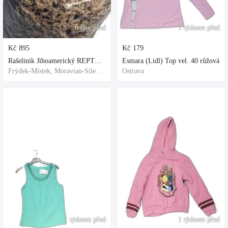
6 dny před
1 týdnem před
Kč
895
Kč
179
Rašelinik Jihoamerický REPTER - 5 balení - 500g -
Esmara (Lidl) Top vel. 40 růžová
Frýdek-Místek, Moravian-Silesian Region,Others
Ostrava
1 týdnem před
1 týdnem před