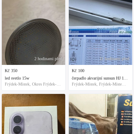
2 hodinami před
11 hodinami před
Kč
350
Kč
100
led svetlo 15w
čerpadlo akvarijní sunsun HJ 1100
Frýdek-Místek, Okres Frýdek-Místek, Česko
Frýdek-Místek, Frýdek-Místek District, Czechia