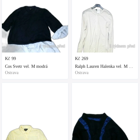
1 týdnem před
1 týdnem před
Kč
99
Kč
269
Cos Svetr vel. M modrá
Ralph Lauren Halenka vel. M bílá
Ostrava
Ostrava