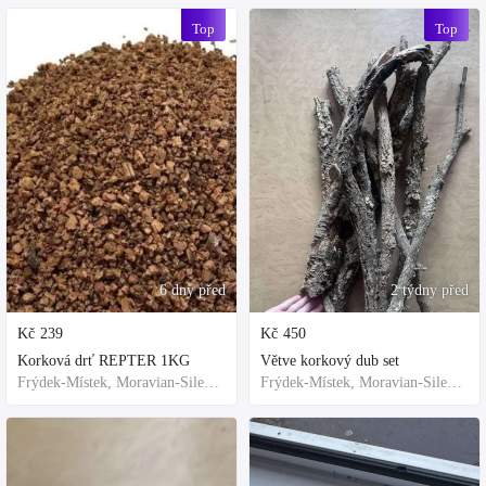
Top
Top
6 dny před
2 týdny před
Kč
239
Kč
450
Korková drť REPTER 1KG
Větve korkový dub set
Frýdek-Místek, Moravian-Silesian Region,Others
Frýdek-Místek, Moravian-Silesian Region,Others