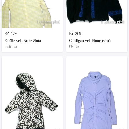
1 týdnem před
1 týdnem před
Kč
179
Kč
269
Košile vel. None žlutá
Cardigan vel. None černá
Ostrava
Ostrava