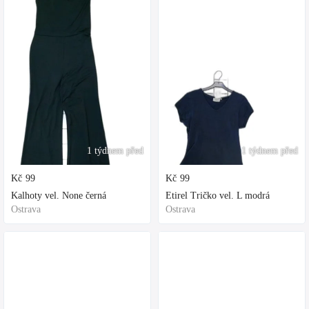
1 týdnem před
1 týdnem před
Kč
99
Kč
99
Kalhoty vel. None černá
Etirel Tričko vel. L modrá
Ostrava
Ostrava