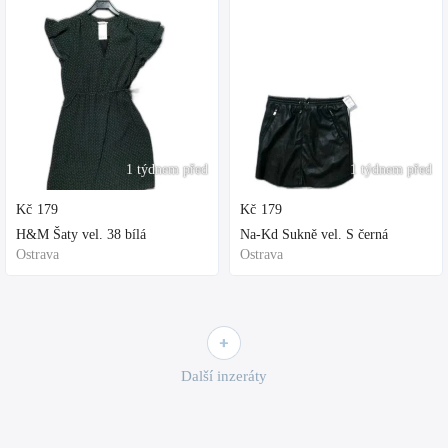
1 týdnem před
1 týdnem před
Kč
179
Kč
179
H&M Šaty vel. 38 bílá
Na-Kd Sukně vel. S černá
Ostrava
Ostrava
Další inzeráty