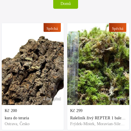
Domů
Spěchá
Spěchá
4 dny před
6 dny před
Kč
200
Kč
299
kura do teraria
Rašeliník živý REPTER 1 balení - násada, TOP kvalita 30cm-30cm-8cm
Ostrava, Česko
Frýdek-Místek, Moravian-Silesian Region,Others