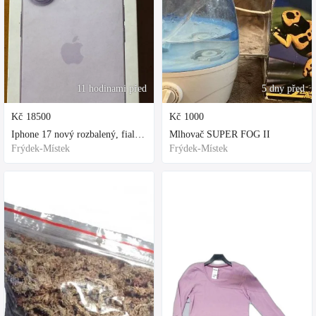
11 hodinami před
5 dny před
Kč
18500
Kč
1000
Iphone 17 nový rozbalený, fialová, ochranne sklo a obal kupovane za 80
Mlhovač SUPER FOG II
Frýdek-Místek
Frýdek-Místek