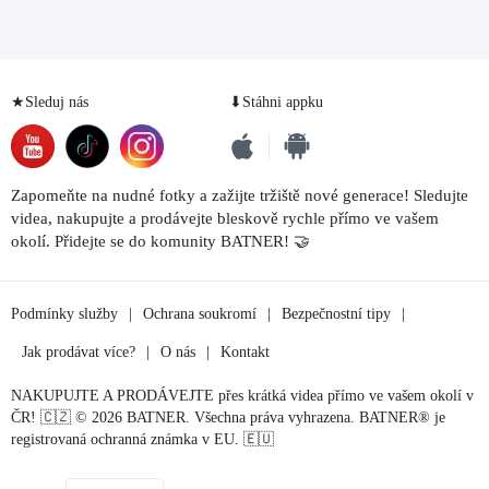
★Sleduj nás
⬇Stáhni appku
Zapomeňte na nudné fotky a zažijte tržiště nové generace! Sledujte
videa, nakupujte a prodávejte bleskově rychle přímo ve vašem
okolí. Přidejte se do komunity BATNER! 🤝
Podmínky služby
|
Ochrana soukromí
|
Bezpečnostní tipy
|
Jak prodávat více?
|
O nás
|
Kontakt
NAKUPUJTE A PRODÁVEJTE přes krátká videa přímo ve vašem okolí v
ČR! 🇨🇿 © 2026 BATNER. Všechna práva vyhrazena. BATNER® je
registrovaná ochranná známka v EU. 🇪🇺