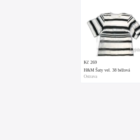
1 týd
Kč
269
H&M Šaty vel. 38 béžová
Ostrava