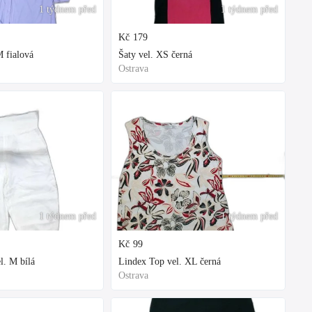
1 týdnem před
1 týdnem před
Kč
179
 fialová
Šaty vel. XS černá
Ostrava
1 týdnem před
1 týdnem před
Kč
99
l. M bílá
Lindex Top vel. XL černá
Ostrava