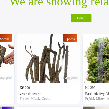
We are showing rela
Domů
Spěchá
Spěchá
dny před
2 dny před
Kč
200
Kč
299
vetve do teraria
Frýdek-Místek, Česko