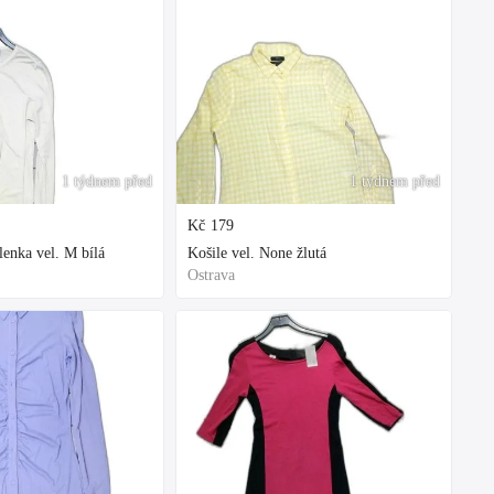
1 týdnem před
1 týdnem před
Kč
179
enka vel. M bílá
Košile vel. None žlutá
Ostrava