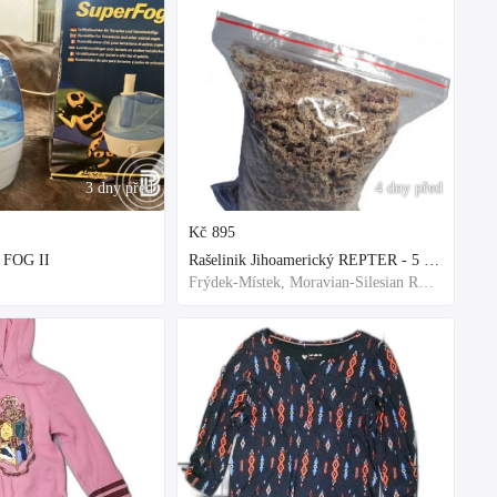
3 dny před
4 dny před
Kč
895
 FOG II
Rašelinik Jihoamerický REPTER - 5 balení - 500g -
Frýdek-Místek, Moravian-Silesian Region,Others