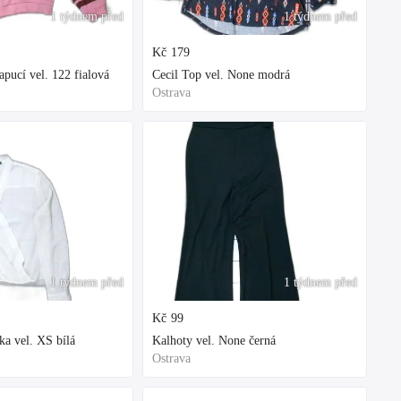
1 týdnem před
1 týdnem před
Kč
179
ucí vel. 122 fialová
Cecil Top vel. None modrá
Ostrava
1 týdnem před
1 týdnem před
Kč
99
ka vel. XS bílá
Kalhoty vel. None černá
Ostrava