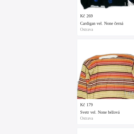
1 týd
Kč
269
Cardigan vel. None černá
Ostrava
1 týd
Kč
179
Svetr vel. None béžová
Ostrava