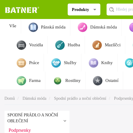
Produkty
Vše
Pánská móda
Dámská móda
Vozidla
Hudba
Mazlíčci
Práce
Služby
Knihy
Farma
Rostliny
Ostatní
Domů
Dámská móda
Spodní prádlo a noční oblečení
Podprsenk
SPODNÍ PRÁDLO A NOČNÍ
OBLEČENÍ
Podprsenky