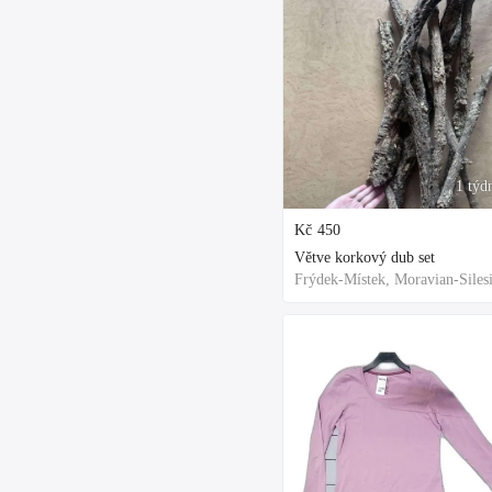
1 týd
Kč
450
Větve korkový dub set