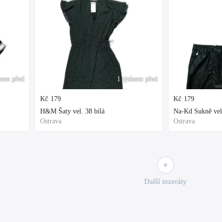
nem před
1 týdnem před
Kč
179
Kč
179
H&M Šaty vel. 38 bílá
Na-Kd Sukně vel
Ostrava
Ostrava
Další inzeráty