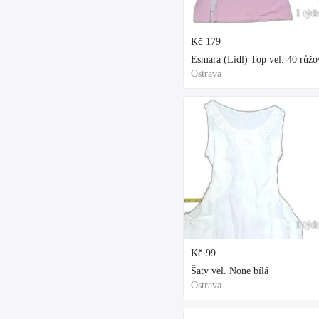
1 týd
Kč
179
Esmara (Lidl) Top vel. 40 růžo
Ostrava
1 týd
Kč
99
Šaty vel. None bílá
Ostrava