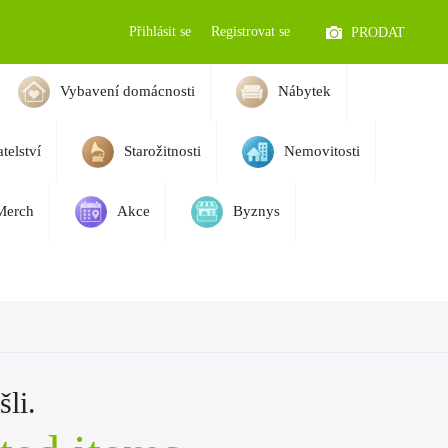
Přihlásit se
Registrovat se
PRODAT
Vybavení domácnosti
Nábytek
telství
Starožitnosti
Nemovitosti
Merch
Akce
Byznys
li.