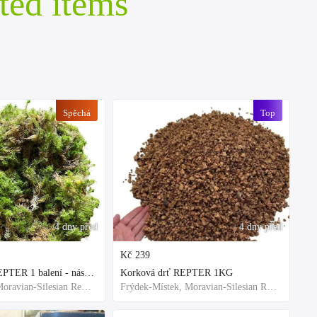
ted items
Spěchá
Top
4 dny před
4 dny před
Kč
239
Rašeliník živý REPTER 1 balení - násada, TOP kvalita 30cm-30cm-8cm
Korková drť REPTER 1KG
Frýdek-Místek, Moravian-Silesian Region,Others
Frýdek-Místek, Moravian-Silesian Region,Others