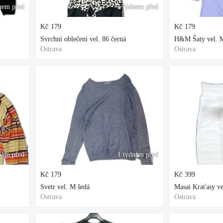
nem před
1 týdnem před
Kč
179
Kč
179
Svrchní oblečení vel. 86 černá
H&M Šaty vel. M
Ostrava
Ostrava
nem před
1 týdnem před
Kč
179
Kč
399
Svetr vel. M šedá
Masai Kraťasy ve
Ostrava
Ostrava