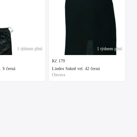
1 týdnem před
1 týdnem před
Kč
179
. S černá
Lindex Sukně vel. 42 černá
Ostrava