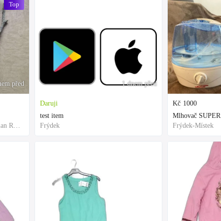
Top
nem před
1 dnem před
Daruji
Kč
1000
test item
Mlhovač SUPER
Frýdek-Místek, Moravian-Silesian Region,Others
Frýdek
Frýdek-Místek