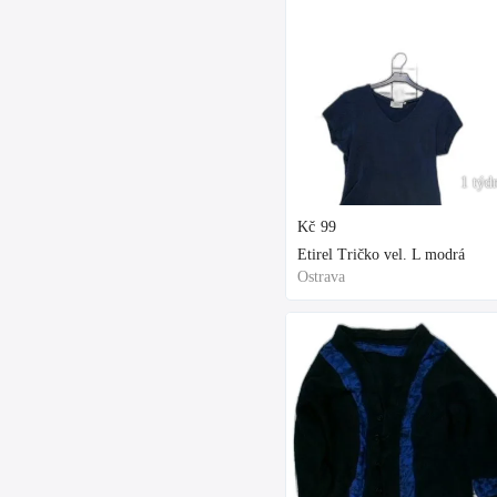
1 týd
Kč
99
Etirel Tričko vel. L modrá
Ostrava