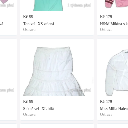
nem před
1 týdnem před
Kč
99
Kč
179
vá
Top vel. XS zelená
H&M Mikina s kap
Ostrava
Ostrava
nem před
1 týdnem před
Kč
99
Kč
179
Sukně vel. XL bílá
Miss Milla Halen
Ostrava
Ostrava