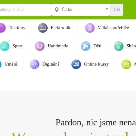
📍
GO
Telefony
Elektronika
Velké spotřebiče
Sport
Handmade
Děti
Sběra
Umění
Digitální
Online kurzy
y
Pardon, nic jsme nenaš