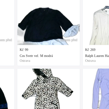
nem před
1 týdnem před
Kč
99
Kč
269
Cos Svetr vel. M modrá
Ralph Lauren Hal
Ostrava
Ostrava