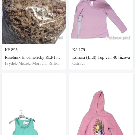
5 dny před
1 týdnem před
Kč
895
Kč
179
Rašelinik Jihoamerický REPTER - 5 balení - 500g -
Esmara (Lidl) Top vel. 40 růžová
Frýdek-Místek, Moravian-Silesian Region,Others
Ostrava