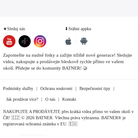
★Sleduj nás
⬇Stáhni appku
Zapomeňte na nudné fotky a zažijte tržiště nové generace! Sledujte
videa, nakupujte a prodávejte bleskově rychle přímo ve vašem
okolí. Přidejte se do komunity BATNER! 🤝
Podmínky služby
|
Ochrana soukromí
|
Bezpečnostní tipy
|
Jak prodávat více?
|
O nás
|
Kontakt
NAKUPUJTE A PRODÁVEJTE přes krátká videa přímo ve vašem okolí v
ČR! 🇨🇿 © 2026 BATNER. Všechna práva vyhrazena. BATNER® je
registrovaná ochranná známka v EU. 🇪🇺