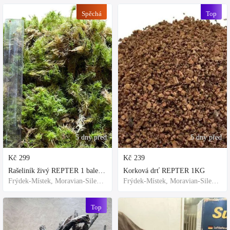
Spěchá
Top
5 dny před
5 dny před
Kč
299
Kč
239
Rašeliník živý REPTER 1 balení - násada, TOP kvalita 30cm-30cm-8cm
Korková drť REPTER 1KG
Frýdek-Místek, Moravian-Silesian Region,Others
Frýdek-Místek, Moravian-Silesian Region,Others
Top