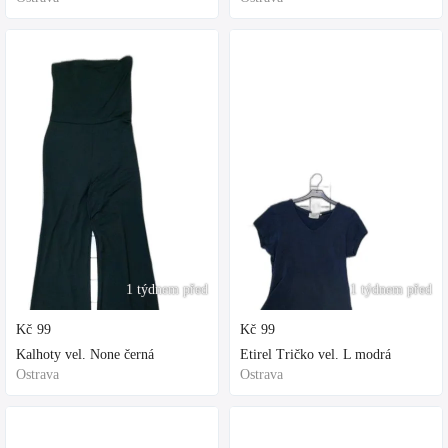
1 týdnem před
1 týdnem před
Kč
99
Kč
99
Kalhoty vel. None černá
Etirel Tričko vel. L modrá
Ostrava
Ostrava