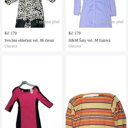
1 týdnem před
1 týdnem před
Kč
179
Kč
179
Svrchní oblečení vel. 86 černá
H&M Šaty vel. M fialová
Ostrava
Ostrava