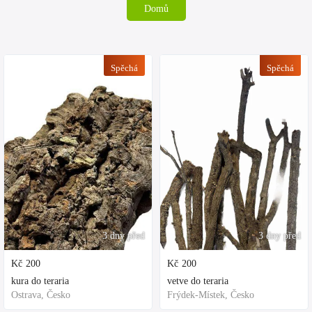
Domů
Spěchá
Spěchá
3 dny před
3 dny před
Kč
200
Kč
200
kura do teraria
vetve do teraria
Ostrava, Česko
Frýdek-Místek, Česko