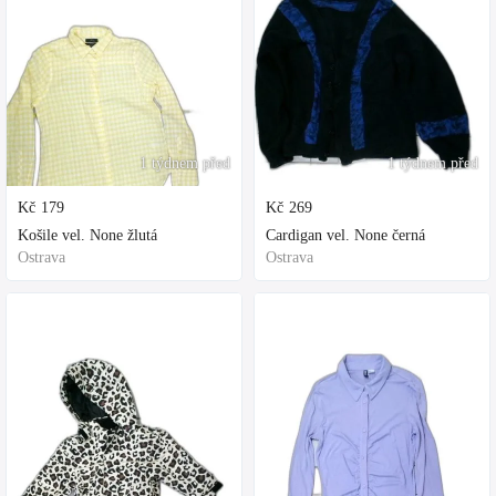
1 týdnem před
1 týdnem před
Kč
179
Kč
269
Košile vel. None žlutá
Cardigan vel. None černá
Ostrava
Ostrava