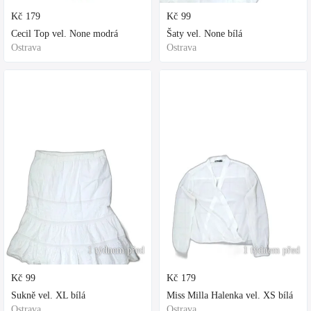
Kč
179
Kč
99
Cecil Top vel. None modrá
Šaty vel. None bílá
Ostrava
Ostrava
1 týdnem před
1 týdnem před
Kč
99
Kč
179
Sukně vel. XL bílá
Miss Milla Halenka vel. XS bílá
Ostrava
Ostrava