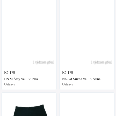
1 týdnem před
1 týdnem před
Kč
179
Kč
179
H&M Šaty vel. 38 bílá
Na-Kd Sukně vel. S černá
Ostrava
Ostrava