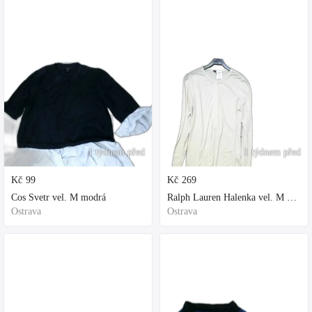
1 týdnem před
1 týdnem před
Kč
99
Kč
269
Cos Svetr vel. M modrá
Ralph Lauren Halenka vel. M bílá
Ostrava
Ostrava