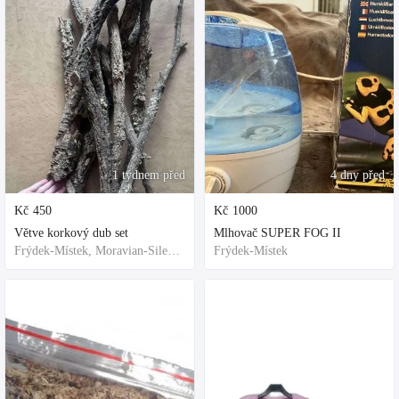
1 týdnem před
4 dny před
Kč
450
Kč
1000
Větve korkový dub set
Mlhovač SUPER FOG II
Frýdek-Místek, Moravian-Silesian Region,Others
Frýdek-Místek