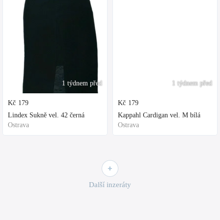
1 týdnem před
1 týdnem před
Kč
179
Kč
179
Lindex Sukně vel. 42 černá
Kappahl Cardigan vel. M bílá
Ostrava
Ostrava
Další inzeráty