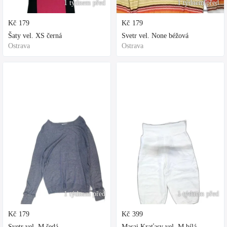
1 týdnem před
1 týdnem před
Kč
179
Kč
179
Šaty vel. XS černá
Svetr vel. None béžová
Ostrava
Ostrava
1 týdnem před
1 týdnem před
Kč
179
Kč
399
Svetr vel. M šedá
Masai Kraťasy vel. M bílá