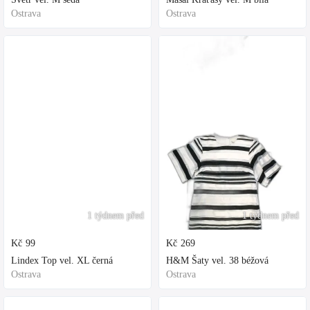
Ostrava
Ostrava
1 týdnem před
1 týdnem před
Kč
99
Kč
269
Lindex Top vel. XL černá
H&M Šaty vel. 38 béžová
Ostrava
Ostrava