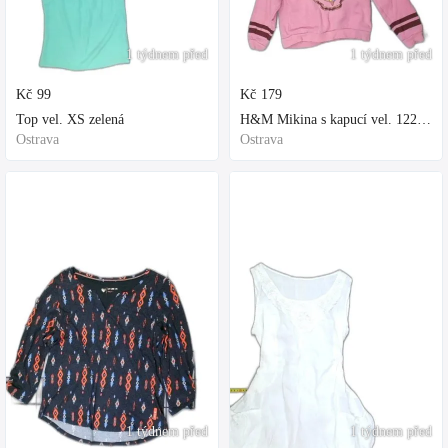
1 týdnem před
1 týdnem před
Kč
99
Kč
179
Top vel. XS zelená
H&M Mikina s kapucí vel. 122 fialová
Ostrava
Ostrava
1 týdnem před
1 týdnem před