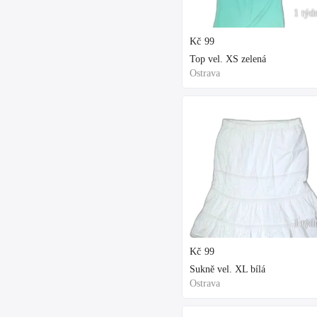
1 týd
Kč
99
Top vel. XS zelená
Ostrava
1 týd
Kč
99
Sukně vel. XL bílá
Ostrava