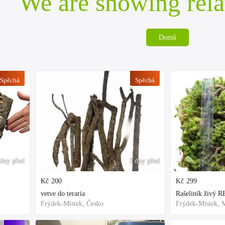
We are showing rela
Domů
Spěchá
Spěchá
dny před
3 dny před
Kč
200
Kč
299
vetve do teraria
Frýdek-Místek, Česko