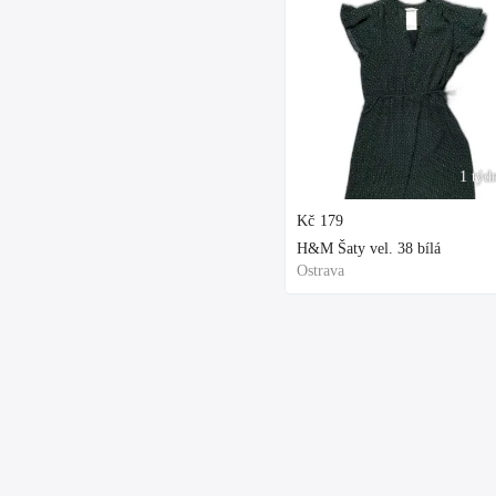
1 týd
Kč
179
H&M Šaty vel. 38 bílá
Ostrava