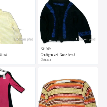
1 týdnem před
1 týdnem před
Kč
269
žlutá
Cardigan vel. None černá
Ostrava