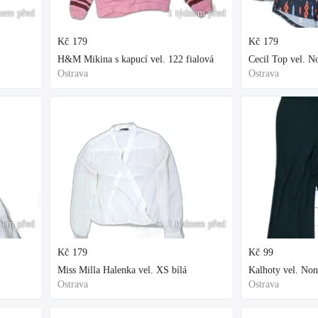
nem před
1 týdnem před
Kč
179
Kč
179
H&M Mikina s kapucí vel. 122 fialová
Cecil Top vel. 
Ostrava
Ostrava
nem před
1 týdnem před
Kč
179
Kč
99
Miss Milla Halenka vel. XS bílá
Kalhoty vel. Non
Ostrava
Ostrava