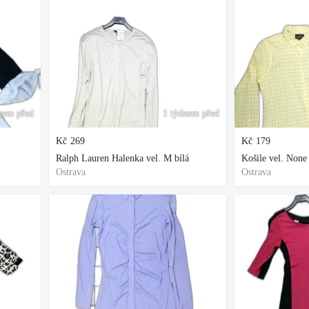
nem před
1 týdnem před
Kč
269
Kč
179
Ralph Lauren Halenka vel. M bílá
Košile vel. None 
Ostrava
Ostrava