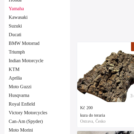
Yamaha
Kawasaki
Suzuki
Ducati
BMW Motorrad
Triumph
Indian Motorcycle
KTM
Aprilia
Moto Guzzi
Husqvarna
3 
Royal Enfield
Kč
200
Victory Motorcycles
kura do teraria
Can-Am (Spyder)
Ostrava, Česko
Moto Morini