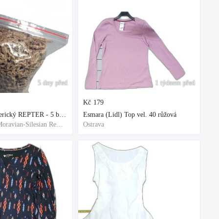
5 dny před
1 týdnem před
Kč
179
Rašelinik Jihoamerický REPTER - 5 balení - 500g -
Esmara (Lidl) Top vel. 40 růžová
Frýdek-Místek, Moravian-Silesian Region,Others
Ostrava