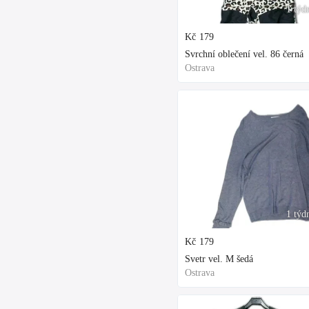
1 týd
Kč
179
Svrchní oblečení vel. 86 černá
Ostrava
1 týd
Kč
179
Svetr vel. M šedá
Ostrava