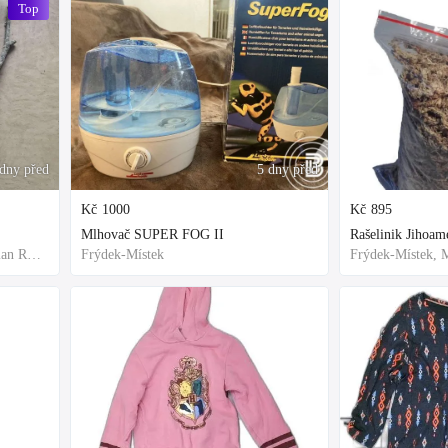
Top
ýdny před
5 dny před
Kč
1000
Kč
895
Mlhovač SUPER FOG II
Frýdek-Místek, Moravian-Silesian Region,Others
Frýdek-Místek