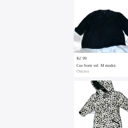
1 týd
Kč
99
Cos Svetr vel. M modrá
Ostrava