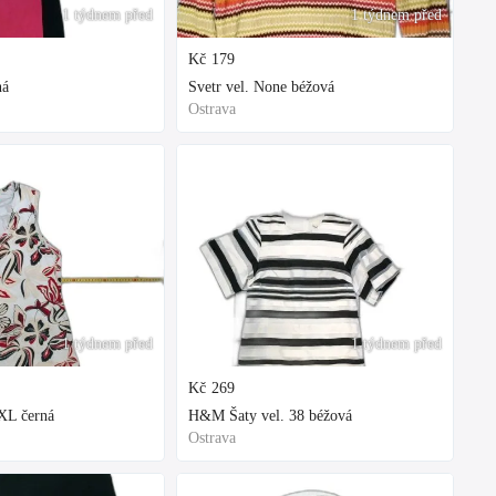
1 týdnem před
1 týdnem před
Kč
179
ná
Svetr vel. None béžová
Ostrava
1 týdnem před
1 týdnem před
Kč
269
XL černá
H&M Šaty vel. 38 béžová
Ostrava