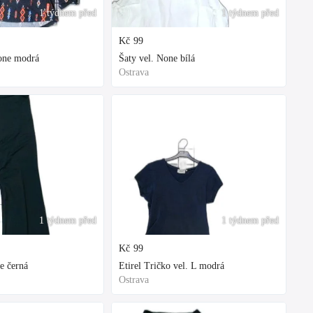
1 týdnem před
1 týdnem před
Kč
99
None modrá
Šaty vel. None bílá
Ostrava
1 týdnem před
1 týdnem před
Kč
99
e černá
Etirel Tričko vel. L modrá
Ostrava