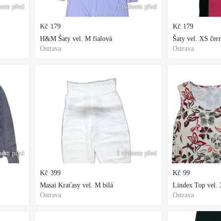
nem před
1 týdnem před
Kč
179
Kč
179
H&M Šaty vel. M fialová
Šaty vel. XS čer
Ostrava
Ostrava
nem před
1 týdnem před
Kč
399
Kč
99
Masai Kraťasy vel. M bílá
Lindex Top vel. 
Ostrava
Ostrava