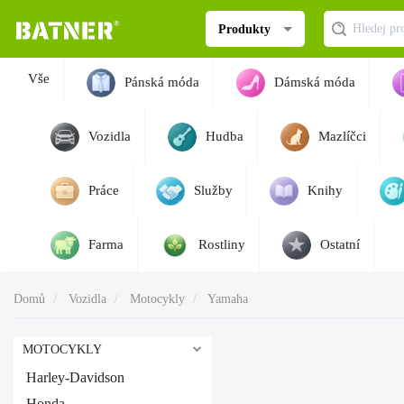
Produkty
Vše
Pánská móda
Dámská móda
Vozidla
Hudba
Mazlíčci
Práce
Služby
Knihy
Farma
Rostliny
Ostatní
Domů
Vozidla
Motocykly
Yamaha
MOTOCYKLY
Harley-Davidson
Honda