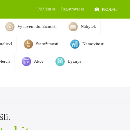
Přihlásit se
Registrovat se
PRODAT
Vybavení domácnosti
Nábytek
telství
Starožitnosti
Nemovitosti
Merch
Akce
Byznys
li.