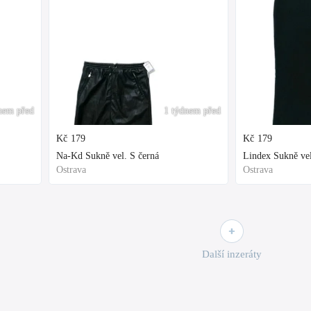
nem před
1 týdnem před
Kč
179
Kč
179
Na-Kd Sukně vel. S černá
Lindex Sukně vel
Ostrava
Ostrava
Další inzeráty