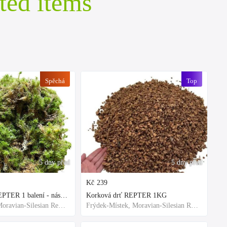
ted items
Spěchá
Top
5 dny před
5 dny před
Kč
239
Rašeliník živý REPTER 1 balení - násada, TOP kvalita 30cm-30cm-8cm
Korková drť REPTER 1KG
Frýdek-Místek, Moravian-Silesian Region,Others
Frýdek-Místek, Moravian-Silesian Region,Others