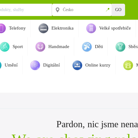
📍
GO
Telefony
Elektronika
Velké spotřebiče
Sport
Handmade
Děti
Sběra
Umění
Digitální
Online kurzy
Pardon, nic jsme nenaš