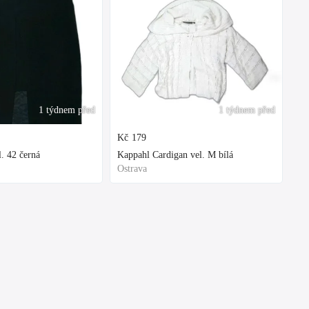
1 týdnem před
1 týdnem před
Kč
179
. 42 černá
Kappahl Cardigan vel. M bílá
Ostrava