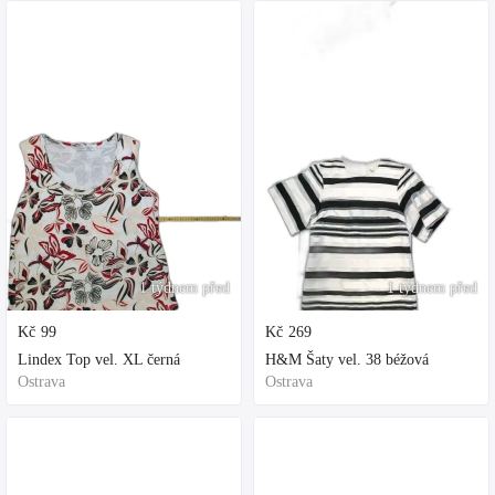
1 týdnem před
1 týdnem před
Kč
99
Kč
269
Lindex Top vel. XL černá
H&M Šaty vel. 38 béžová
Ostrava
Ostrava