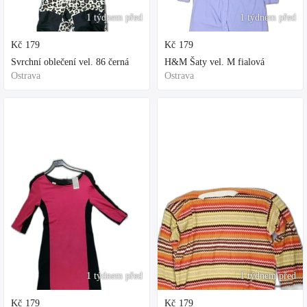
1 týdnem před
1 týdnem před
Kč
179
Kč
179
Svrchní oblečení vel. 86 černá
H&M Šaty vel. M fialová
Ostrava
Ostrava
1 týdnem před
1 týdnem před
Kč
179
Kč
179