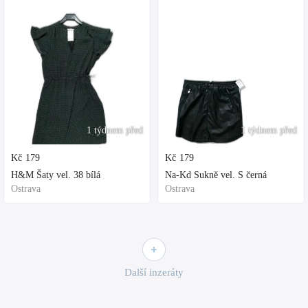
1 týdnem před
1 týdnem před
Kč
179
Kč
179
H&M Šaty vel. 38 bílá
Na-Kd Sukně vel. S černá
Ostrava
Ostrava
Další inzeráty