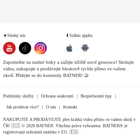
★Sleduj nás
⬇Stáhni appku
Zapomeňte na nudné fotky a zažijte tržiště nové generace! Sledujte
videa, nakupujte a prodávejte bleskově rychle přímo ve vašem
okolí. Přidejte se do komunity BATNER! 🤝
Podmínky služby
|
Ochrana soukromí
|
Bezpečnostní tipy
|
Jak prodávat více?
|
O nás
|
Kontakt
NAKUPUJTE A PRODÁVEJTE přes krátká videa přímo ve vašem okolí v
ČR! 🇨🇿 © 2026 BATNER. Všechna práva vyhrazena. BATNER® je
registrovaná ochranná známka v EU. 🇪🇺