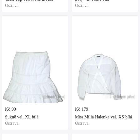
Ostrava
Ostrava
1 týdnem před
1 týdnem před
Kč
99
Kč
179
Sukně vel. XL bílá
Miss Milla Halenka vel. XS bílá
Ostrava
Ostrava