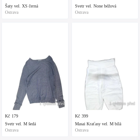
Šaty vel. XS černá
Svetr vel. None béžová
Ostrava
Ostrava
1 týdnem před
1 týdnem před
Kč
179
Kč
399
Svetr vel. M šedá
Masai Kraťasy vel. M bílá
Ostrava
Ostrava