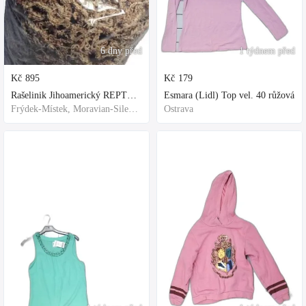
6 dny před
1 týdnem před
Kč
895
Kč
179
Rašelinik Jihoamerický REPTER - 5 balení - 500g -
Esmara (Lidl) Top vel. 40 růžová
Frýdek-Místek, Moravian-Silesian Region,Others
Ostrava