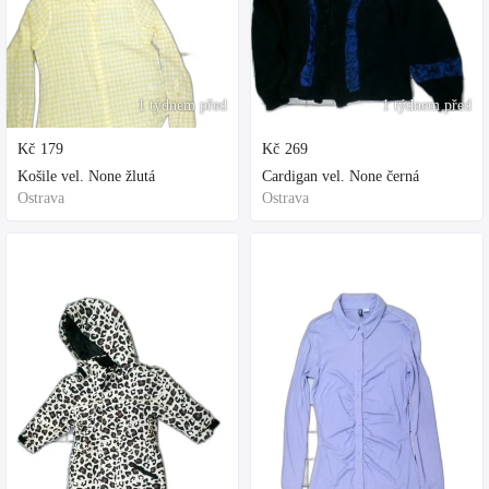
1 týdnem před
1 týdnem před
Kč
179
Kč
269
Košile vel. None žlutá
Cardigan vel. None černá
Ostrava
Ostrava