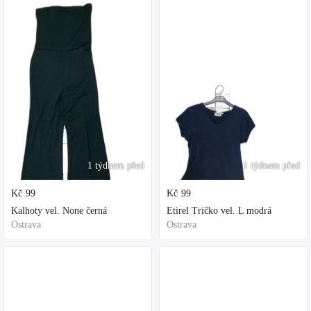
1 týdnem před
1 týdnem před
Kč
99
Kč
99
Kalhoty vel. None černá
Etirel Tričko vel. L modrá
Ostrava
Ostrava