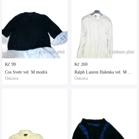
1 týdnem před
1 týdnem před
Kč
99
Kč
269
Cos Svetr vel. M modrá
Ralph Lauren Halenka vel. M bílá
Ostrava
Ostrava