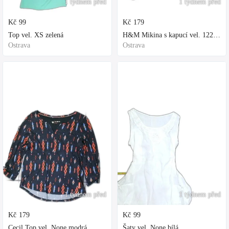
1 týdnem před
1 týdnem před
Kč
99
Kč
179
Top vel. XS zelená
H&M Mikina s kapucí vel. 122 fialová
Ostrava
Ostrava
1 týdnem před
1 týdnem před
Kč
179
Kč
99
Cecil Top vel. None modrá
Šaty vel. None bílá