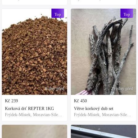
Top
Top
6 dny před
2 týdny před
Kč
239
Kč
450
Korková drť REPTER 1KG
Větve korkový dub set
Frýdek-Místek, Moravian-Silesian Region,Others
Frýdek-Místek, Moravian-Silesian Region,Others