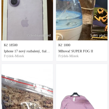
15 hodinami před
5 dny před
Kč
18500
Kč
1000
Iphone 17 nový rozbalený, fialová, ochranne sklo a obal kupovane za 80
Mlhovač SUPER FOG II
Frýdek-Místek
Frýdek-Místek