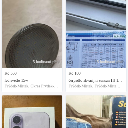
5 hodinami před
15 hodinami před
Kč
350
Kč
100
led svetlo 15w
čerpadlo akvarijní sunsun HJ 1100
Frýdek-Místek, Okres Frýdek-Místek, Česko
Frýdek-Místek, Frýdek-Místek District, Czechia