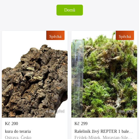
Domů
Spěchá
Spěchá
4 dny před
6 dny před
Kč
200
Kč
299
kura do teraria
Rašeliník živý REPTER 1 balení - násada, TOP kvalita 30cm-30cm-8cm
Ostrava, Česko
Frýdek-Místek, Moravian-Silesian Region,Others