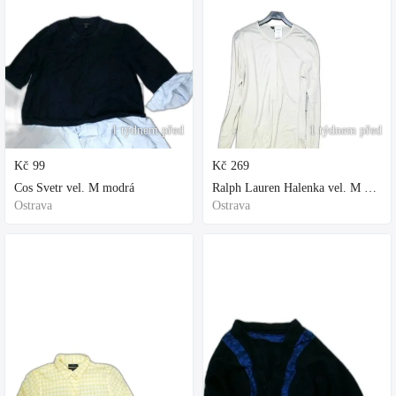
1 týdnem před
1 týdnem před
Kč
99
Kč
269
Cos Svetr vel. M modrá
Ralph Lauren Halenka vel. M bílá
Ostrava
Ostrava