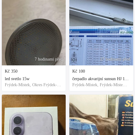
7 hodinami před
17 hodinami před
Kč
350
Kč
100
led svetlo 15w
čerpadlo akvarijní sunsun HJ 1100
Frýdek-Místek, Okres Frýdek-Místek, Česko
Frýdek-Místek, Frýdek-Místek District, Czechia