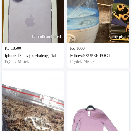
17 hodinami před
5 dny před
Kč
18500
Kč
1000
Iphone 17 nový rozbalený, fialová, ochranne sklo a obal kupovane za 80
Mlhovač SUPER FOG II
Frýdek-Místek
Frýdek-Místek