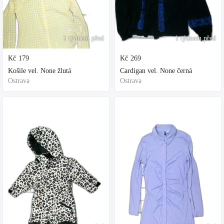
1 týdnem před
1 týdnem před
Kč
179
Kč
269
Košile vel. None žlutá
Cardigan vel. None černá
Ostrava
Ostrava