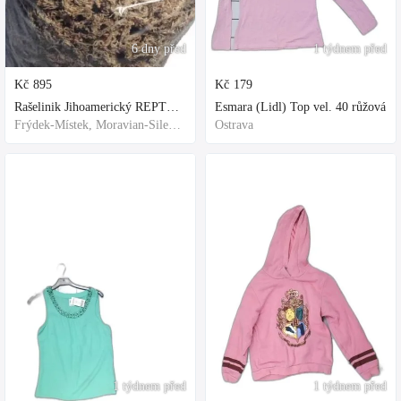
6 dny před
1 týdnem před
Kč
895
Kč
179
Rašelinik Jihoamerický REPTER - 5 balení - 500g -
Esmara (Lidl) Top vel. 40 růžová
Frýdek-Místek, Moravian-Silesian Region,Others
Ostrava
1 týdnem před
1 týdnem před