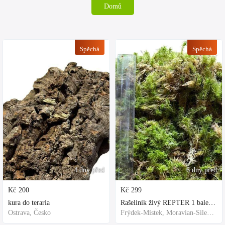
Domů
Spěchá
Spěchá
4 dny před
6 dny před
Kč
200
Kč
299
kura do teraria
Rašeliník živý REPTER 1 balení - násada, TOP kvalita 30cm-30cm-8cm
Ostrava, Česko
Frýdek-Místek, Moravian-Silesian Region,Others