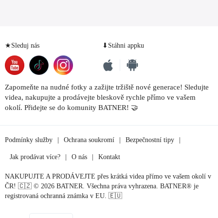
★Sleduj nás
⬇Stáhni appku
Zapomeňte na nudné fotky a zažijte tržiště nové generace! Sledujte
videa, nakupujte a prodávejte bleskově rychle přímo ve vašem
okolí. Přidejte se do komunity BATNER! 🤝
Podmínky služby
|
Ochrana soukromí
|
Bezpečnostní tipy
|
Jak prodávat více?
|
O nás
|
Kontakt
NAKUPUJTE A PRODÁVEJTE přes krátká videa přímo ve vašem okolí v
ČR! 🇨🇿 © 2026 BATNER. Všechna práva vyhrazena. BATNER® je
registrovaná ochranná známka v EU. 🇪🇺