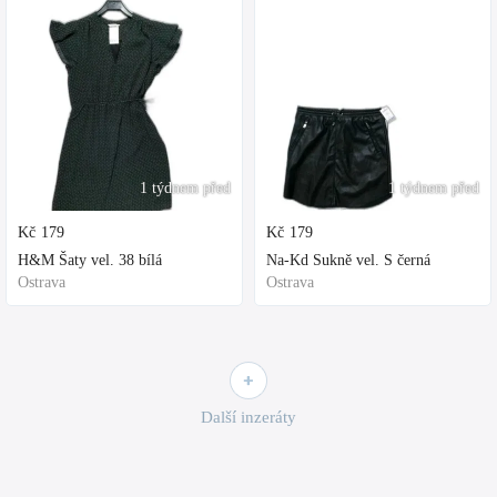
1 týdnem před
1 týdnem před
Kč
179
Kč
179
H&M Šaty vel. 38 bílá
Na-Kd Sukně vel. S černá
Ostrava
Ostrava
Další inzeráty