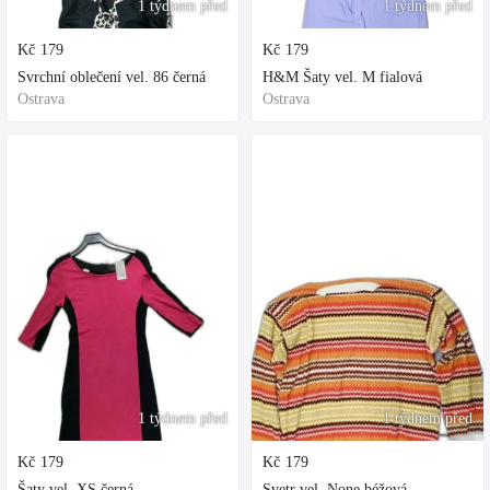
1 týdnem před
1 týdnem před
Kč
179
Kč
179
Svrchní oblečení vel. 86 černá
H&M Šaty vel. M fialová
Ostrava
Ostrava
1 týdnem před
1 týdnem před
Kč
179
Kč
179
Šaty vel. XS černá
Svetr vel. None béžová