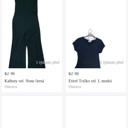
1 týdnem před
1 týdnem před
Kč
99
Kč
99
Kalhoty vel. None černá
Etirel Tričko vel. L modrá
Ostrava
Ostrava