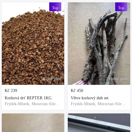
Top
Top
6 dny před
2 týdny před
Kč
239
Kč
450
Korková drť REPTER 1KG
Větve korkový dub set
Frýdek-Místek, Moravian-Silesian Region,Others
Frýdek-Místek, Moravian-Silesian Region,Others