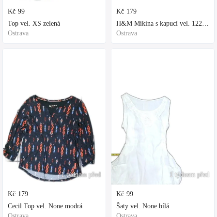
Kč
99
Kč
179
Top vel. XS zelená
H&M Mikina s kapucí vel. 122 fialová
Ostrava
Ostrava
1 týdnem před
1 týdnem před
Kč
179
Kč
99
Cecil Top vel. None modrá
Šaty vel. None bílá
Ostrava
Ostrava