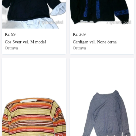
1 týdnem před
1 týdnem před
Kč
99
Kč
269
Cos Svetr vel. M modrá
Cardigan vel. None černá
Ostrava
Ostrava