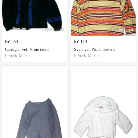
3 týdny před
3 týdny před
Kč
269
Kč
179
Cardigan vel. None černá
Svetr vel. None béžová
Frýdek-Místek
Frýdek-Místek