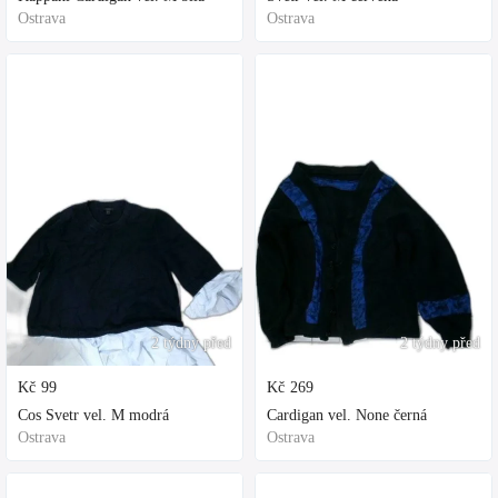
Ostrava
Ostrava
2 týdny před
2 týdny před
Kč
99
Kč
269
Cos Svetr vel. M modrá
Cardigan vel. None černá
Ostrava
Ostrava