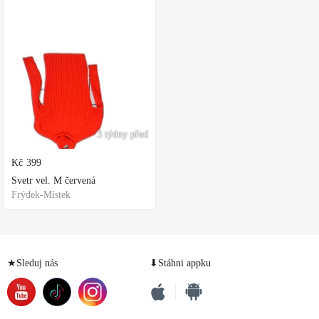
3 týdny před
Kč
399
Svetr vel. M červená
Frýdek-Místek
★Sleduj nás
⬇Stáhni appku