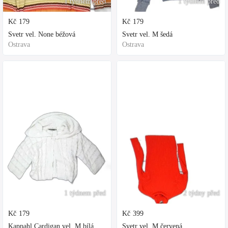
1 týdnem před
1 týdnem před
Kč
179
Kč
179
Svetr vel. None béžová
Svetr vel. M šedá
Ostrava
Ostrava
1 týdnem před
2 týdny před
Kč
179
Kč
399
Kappahl Cardigan vel. M bílá
Svetr vel. M červená