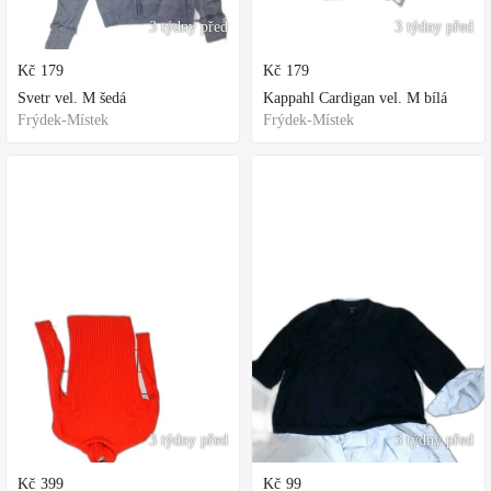
3 týdny před
3 týdny před
Kč
179
Kč
179
Svetr vel. M šedá
Kappahl Cardigan vel. M bílá
Frýdek-Místek
Frýdek-Místek
3 týdny před
3 týdny před
Kč
399
Kč
99