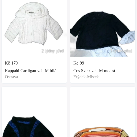
2 týdny před
3 týdny před
Kč
179
Kč
99
Kappahl Cardigan vel. M bílá
Cos Svetr vel. M modrá
Ostrava
Frýdek-Místek