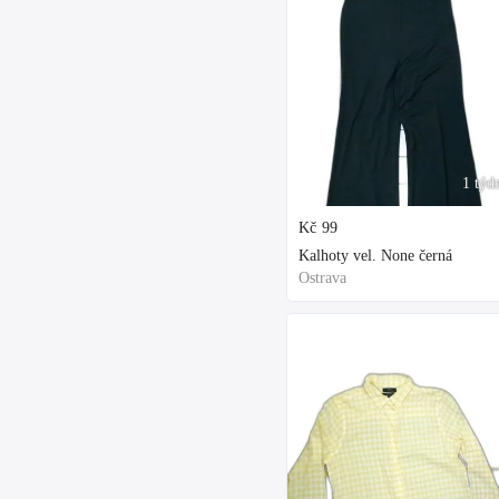
1 týd
Kč
99
Kalhoty vel. None černá
Ostrava