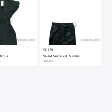
1 týdnem před
1 týdnem před
Kč
179
8 bílá
Na-Kd Sukně vel. S černá
Ostrava