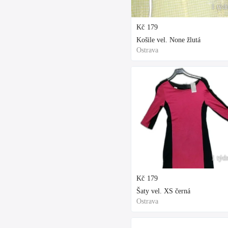
1 týd
Kč
179
Košile vel. None žlutá
Ostrava
1 týd
Kč
179
Šaty vel. XS černá
Ostrava