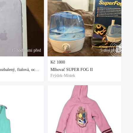
15 hodinami před
5 dny před
Kč
1000
Iphone 17 nový rozbalený, fialová, ochranne sklo a obal kupovane za 80
Mlhovač SUPER FOG II
Frýdek-Místek