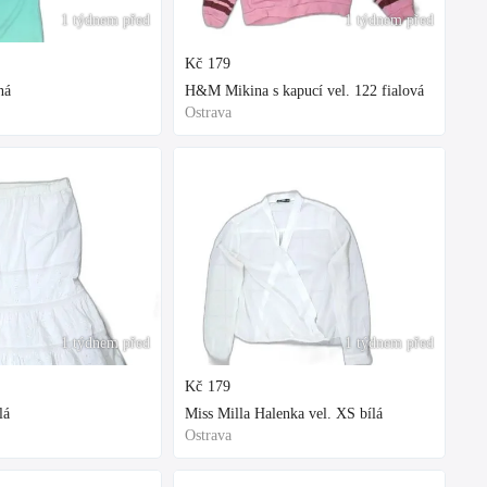
1 týdnem před
1 týdnem před
Kč
179
ná
H&M Mikina s kapucí vel. 122 fialová
Ostrava
1 týdnem před
1 týdnem před
Kč
179
lá
Miss Milla Halenka vel. XS bílá
Ostrava