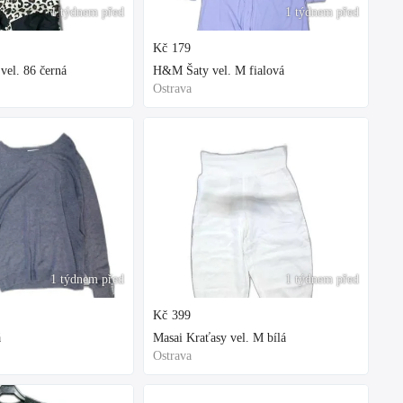
1 týdnem před
1 týdnem před
Kč
179
vel. 86 černá
H&M Šaty vel. M fialová
Ostrava
1 týdnem před
1 týdnem před
Kč
399
á
Masai Kraťasy vel. M bílá
Ostrava