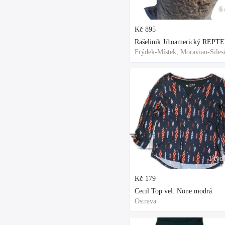
6 
Kč
895
1 týd
Kč
179
Cecil Top vel. None modrá
Ostrava