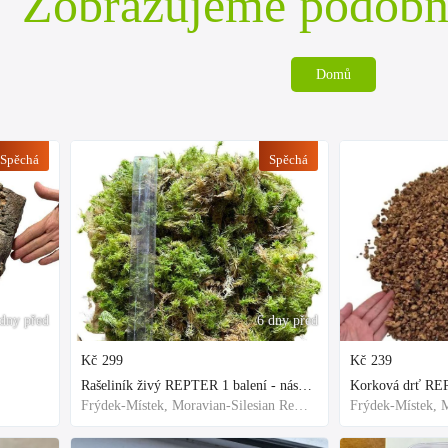
Zobrazujeme podobn
Domů
Spěchá
Spěchá
dny před
6 dny před
Kč
299
Kč
239
Rašeliník živý REPTER 1 balení - násada, TOP kvalita 30cm-30cm-8cm
Korková drť R
Frýdek-Místek, Moravian-Silesian Region,Others