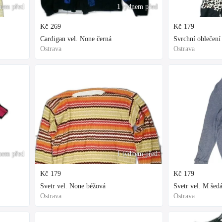
nem před
1 týdnem před
Kč
269
Kč
179
Cardigan vel. None černá
Svrchní oblečení 
Ostrava
Ostrava
nem před
1 týdnem před
Kč
179
Kč
179
Svetr vel. None béžová
Svetr vel. M šed
Ostrava
Ostrava