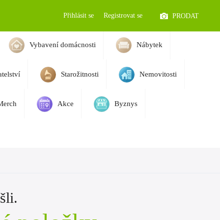
Přihlásit se
Registrovat se
PRODAT
Vybavení domácnosti
Nábytek
telství
Starožitnosti
Nemovitosti
Merch
Akce
Byznys
li.