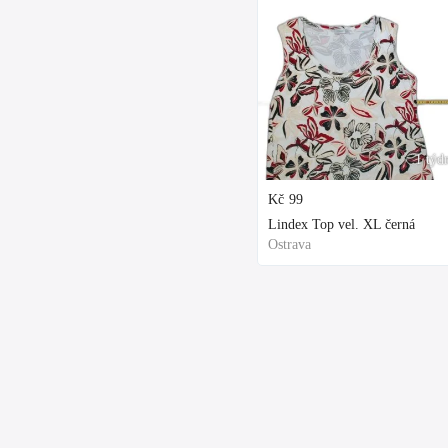
1 týd
Kč
99
Lindex Top vel. XL černá
Ostrava