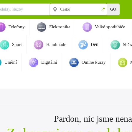
📍
GO
Telefony
Elektronika
Velké spotřebiče
Sport
Handmade
Děti
Sběra
Umění
Digitální
Online kurzy
Pardon, nic jsme nenaš