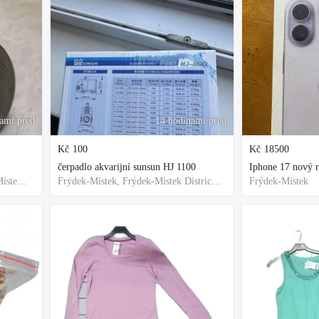
ami před
14 hodinami před
Kč
100
Kč
18500
čerpadlo akvarijní sunsun HJ 1100
Frýdek-Místek, Okres Frýdek-Místek, Česko
Frýdek-Místek, Frýdek-Místek District, Czechia
Frýdek-Místek