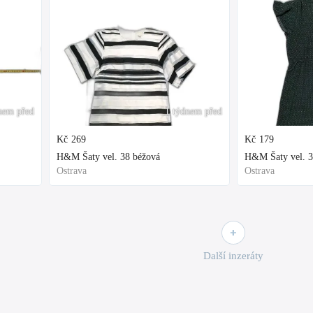
nem před
1 týdnem před
Kč
269
Kč
179
H&M Šaty vel. 38 béžová
H&M Šaty vel. 3
Ostrava
Ostrava
Další inzeráty