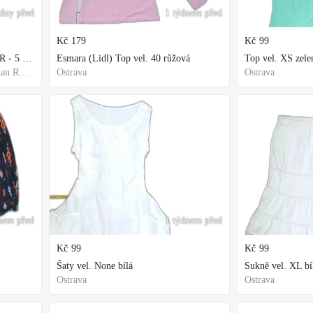
dny před
1 týdnem před
Kč
179
Kč
99
Rašelinik Jihoamerický REPTER - 5 balení - 500g -
Esmara (Lidl) Top vel. 40 růžová
Top vel. XS zele
Frýdek-Místek, Moravian-Silesian Region,Others
Ostrava
Ostrava
nem před
1 týdnem před
Kč
99
Kč
99
Šaty vel. None bílá
Sukně vel. XL bí
Ostrava
Ostrava