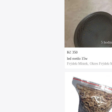
5 hodin
Kč
350
led svetlo 15w