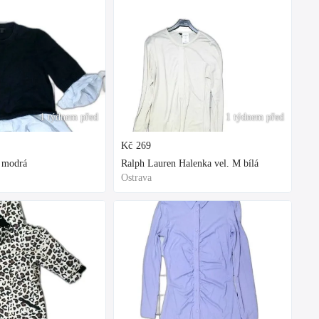
1 týdnem před
1 týdnem před
Kč
269
M modrá
Ralph Lauren Halenka vel. M bílá
Ostrava