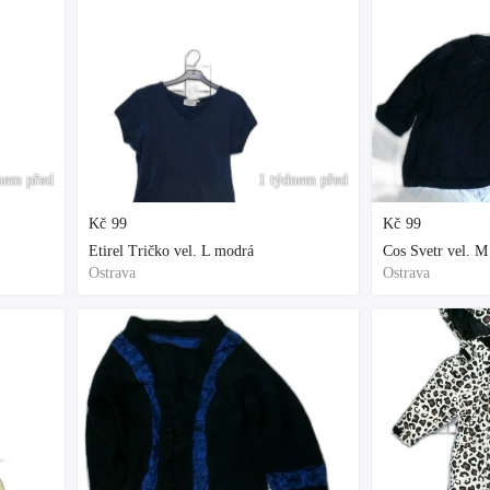
nem před
1 týdnem před
Kč
99
Kč
99
Etirel Tričko vel. L modrá
Cos Svetr vel. 
Ostrava
Ostrava