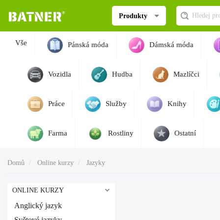
Produkty
Vše
Pánská móda
Dámská móda
Vozidla
Hudba
Mazlíčci
Práce
Služby
Knihy
Farma
Rostliny
Ostatní
Domů
Online kurzy
Jazyky
ONLINE KURZY
Anglický jazyk
Světové jazyky