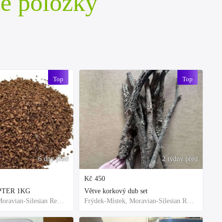
é položky
Top
Top
6 dny před
2 týdny před
Kč
450
EPTER 1KG
Větve korkový dub set
Frýdek-Místek, Moravian-Silesian Region,Others
Frýdek-Místek, Moravian-Silesian Region,Others